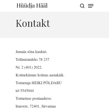
Menu
Skip
search
to
Close
main
Kontakt
Menu
content
Jumala sõna kuukiri.
Tellimisindeks 78 237
Nr. 2 (401) 2022.
Kolmekümne kolmas aastakäik.
Toimetaja HEIKI PÕLDARU
tel 5545044
Toimetuse postiaadress:
Imavere, 72401, Järvamaa