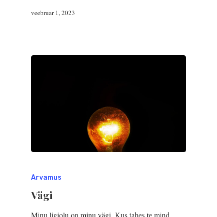
veebruar 1, 2023
Arvamus
Vägi
Minu ligiolu on minu vägi. Kus tahes te mind