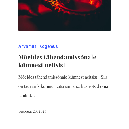
Arvamus
Kogemus
Mõeldes tähendamissõnale
kümnest neitsist
Mõeldes tähendamissõnale kümnest neitsist Siis
on taevariik kümne neitsi sarnane, kes võtsid oma
lambid…
veebruar 23, 2023