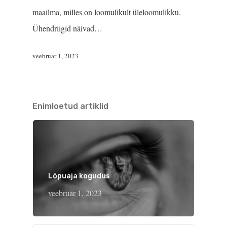
maailma, milles on loomulikult üleloomulikku.
Ühendriigid näivad…
veebruar 1, 2023
Enimloetud artiklid
Lõpuaja kogudus
veebruar 1, 2023