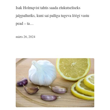
Isak Holmqvist tahtis saada elukutseliseks
jalgpalluriks, kuni sai palliga tugeva löögi vastu
pead ‒ ta…
märts 26, 2024