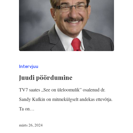
Intervjuu
Juudi pöördumine
TV7 saates „See on üleloomulik” osalenud dr.
Sandy Kulkin on mitmekülgselt andekas ettevõtja.
Ta on…
märts 26, 2024