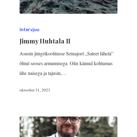
Intervjuu
Jimmy Huhtala II
Asusin jüngrikoolitusse Seinajoel „Sateet lähetä”
õhtul seoses armumisega. Olin käinud kohtumas
ühe naisega ja tajusin,…
oktoober 31, 2023