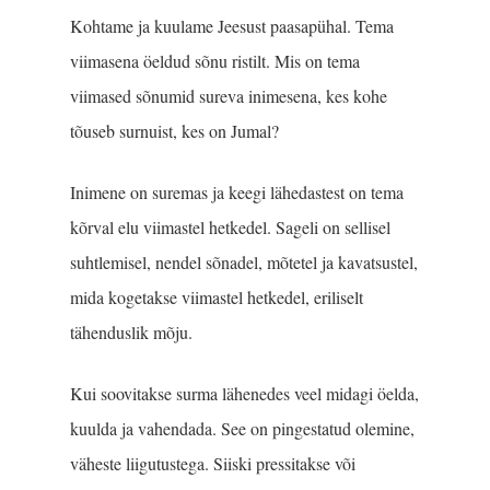
Kohtame ja kuulame Jeesust paasapühal. Tema
viimasena öeldud sõnu ristilt. Mis on tema
viimased sõnumid sureva inimesena, kes kohe
tõuseb surnuist, kes on Jumal?
Inimene on suremas ja keegi lähedastest on tema
kõrval elu viimastel hetkedel. Sageli on sellisel
suhtlemisel, nendel sõnadel, mõtetel ja kavatsustel,
mida kogetakse viimastel hetkedel, eriliselt
tähenduslik mõju.
Kui soovitakse surma lähenedes veel midagi öelda,
kuulda ja vahendada. See on pingestatud olemine,
väheste liigutustega. Siiski pressi­takse või