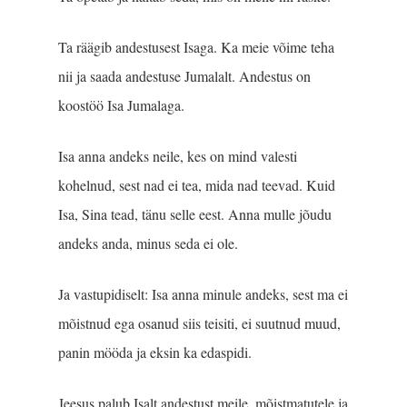
Ta räägib andestusest Isaga. Ka meie võime teha
nii ja saada andestuse Jumalalt. Andestus on
koostöö Isa Jumalaga.
Isa anna andeks neile, kes on mind valesti
kohelnud, sest nad ei tea, mida nad teevad. Kuid
Isa, Sina tead, tänu selle eest. Anna mulle jõudu
andeks anda, minus seda ei ole.
Ja vastupidiselt: Isa anna minule andeks, sest ma ei
mõistnud ega osanud siis teisiti, ei suutnud muud,
panin mööda ja eksin ka edaspidi.
Jeesus palub Isalt andestust meile, mõistmatutele ja