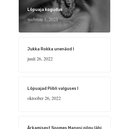
Lõpuaja kogudus
veebruar 1, 2023
Jukka Rokka unenäod I
juuli 26, 2022
Lõpuajad Piibli valguses I
oktoober 26, 2022
Ärkamisest Soomes Mangsi pilgu läbi