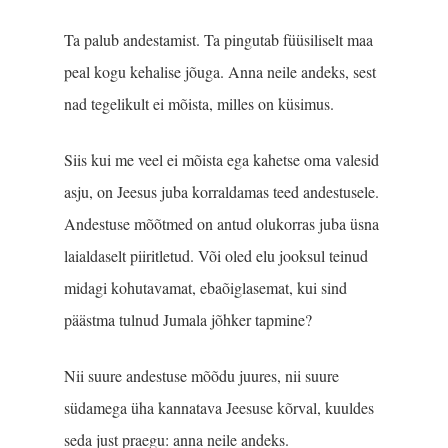
Ta palub andestamist. Ta pingutab füüsiliselt maa
peal kogu kehalise jõuga. Anna neile andeks, sest
nad tegelikult ei mõista, milles on küsimus.
Siis kui me veel ei mõista ega kahetse oma valesid
asju, on Jeesus juba korraldamas teed andestusele.
Andestuse mõõtmed on antud olukorras juba üsna
laialdaselt piiritletud. Või oled elu jooksul teinud
midagi kohutavamat, ebaõiglasemat, kui sind
päästma tulnud Jumala jõhker tapmine?
Nii suure andestuse mõõdu juures, nii suure
südamega üha kannatava Jeesuse kõrval, kuuldes
seda just praegu: anna neile andeks.