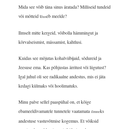
Mida see võib täna sinus äratada? Milliseid tundeid
või mõtteid t
eb meelde?
õus
Ilmselt mitte kergeid, võibolla hämmingut ja
kõrvalseismist, mässamist, kahtlusi.
Kuidas see mõjutas kohalviibijaid, sõdureid ja
Jeesuse ema. Kas põhjustas ärritust või liigutust?
Igal juhul oli see radikaalne andestus, mis ei jäta
kedagi külmaks või hoolimatuks.
Minu palve sellel paaspühal on, et kõige
ebameeldivamatele tunnetele vaatamata
ks
ilmne
andestuse vastuvõtmise kogemus. Et võiksid