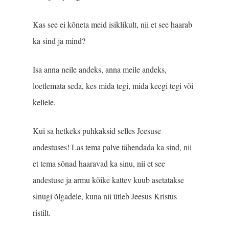
Kas see ei kõneta meid isiklikult, nii et see haarab
ka sind ja mind?
Isa anna neile andeks, anna meile andeks,
loetlemata seda, kes mida tegi, mida keegi tegi või
kellele.
Kui sa hetkeks puhkaksid selles Jeesuse
andestuses! Las tema palve tähendada ka sind, nii
et tema sõnad haaravad ka sinu, nii et see
andestuse ja armu kõike kattev kuub asetatakse
sinugi õlgadele, kuna nii ütleb Jeesus Kristus
ristilt.