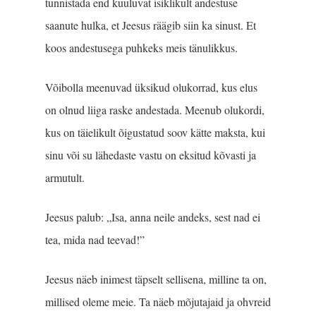
tunnistada end kuuluvat isiklikult andestuse
saanute hulka, et Jeesus räägib siin ka sinust. Et
koos andestusega puhkeks meis tänulikkus.
Võibolla meenuvad üksikud olukorrad, kus elus
on olnud liiga raske andestada. Meenub olukordi,
kus on täielikult õigustatud soov kätte maksta, kui
sinu või su lähedaste vastu on eksitud kõvasti ja
armutult.
Jeesus palub: „Isa, anna neile andeks, sest nad ei
tea, mida nad teevad!”
Jeesus näeb inimest täpselt sellisena, milline ta on,
millised oleme meie. Ta näeb mõjutajaid ja ohvreid