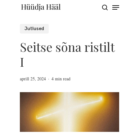
Menu
Skip
search
to
Close
main
Jutlused
Menu
content
Seitse sõna ristilt
I
aprill 25, 2024
4 min read