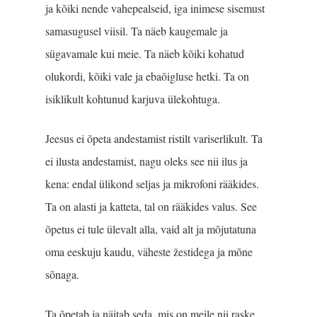
ja kõiki nende vahepealseid, iga ini­mese sisemust
samasugusel viisil. Ta näeb kaugemale ja
sügavamale kui meie. Ta näeb kõiki kohatud
olukordi, kõiki vale ja ebaõigluse hetki. Ta on
isiklikult kohtunud karjuva ülekohtuga.
Jeesus ei õpeta andestamist ristilt variserlikult. Ta
ei ilusta andestamist, nagu oleks see nii ilus ja
kena: endal ülikond seljas ja mikrofoni rääkides.
Ta on alasti ja katteta, tal on rääkides valus. See
õpetus ei tule ülevalt alla, vaid alt ja mõjutatuna
oma eeskuju kaudu, väheste žestidega ja mõne
sõnaga.
Ta õpetab ja näitab seda, mis on meile nii raske.