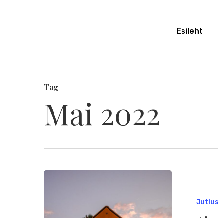
Skip
to
Esileht
main
content
Tag
Mai 2022
Jutlu