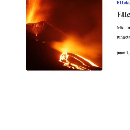
Ettek
Ett
Mida m
tunnet
juuni 3