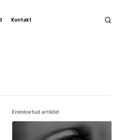
search
d
Kontakt
Enimloetud artiklid