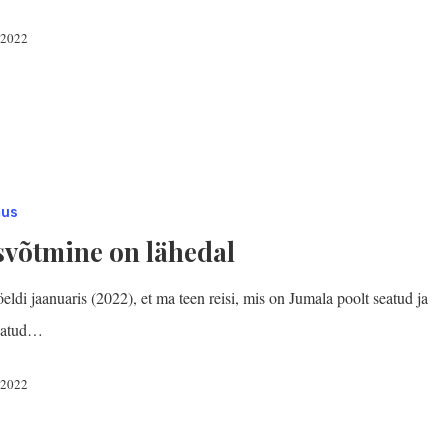
, 2022
mus
svõtmine on lähedal
eldi jaanuaris (2022), et ma teen reisi, mis on Jumala poolt seatud ja
datud…
, 2022