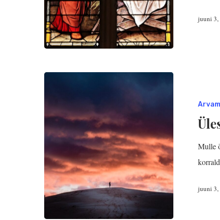
juuni 3
Arva
Üle
Mulle ö
korral
juuni 3