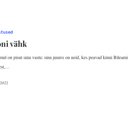
stused
oni vähk
ul on pisut sinu vastu: sinu juures on neid, kes peavad kinni Bileami
est,…
, 2022