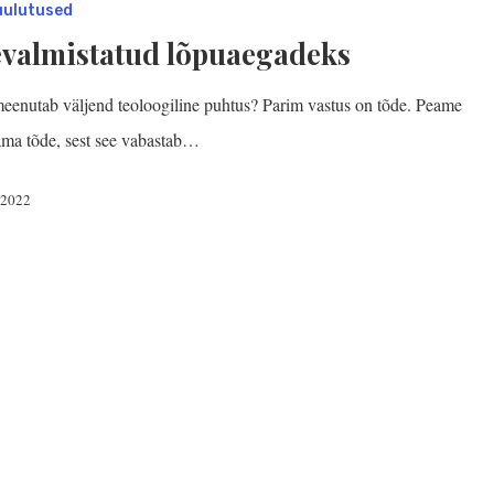
uulutused
evalmistatud lõpuaegadeks
eenutab väljend teoloogiline puhtus? Parim vastus on tõde. Peame
ama tõde, sest see vabastab…
, 2022