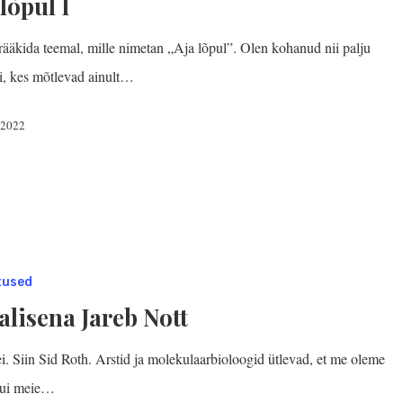
 lõpul I
rääkida teemal, mille nimetan „Aja lõpul”. Olen kohanud nii palju
si, kes mõtlevad ainult…
, 2022
tused
alisena Jareb Nott
i. Siin Sid Roth. Arstid ja molekulaarbioloogid ütlevad, et me oleme
kui meie…