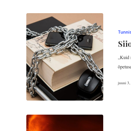
Tunni
Sii
„Kuid m
õpetus
juuni 3