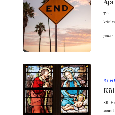
Aja
Hit enter to search or ESC to close
Tahan 
kristla
juuni 3
Mäles
Kül
SR: He
sama 