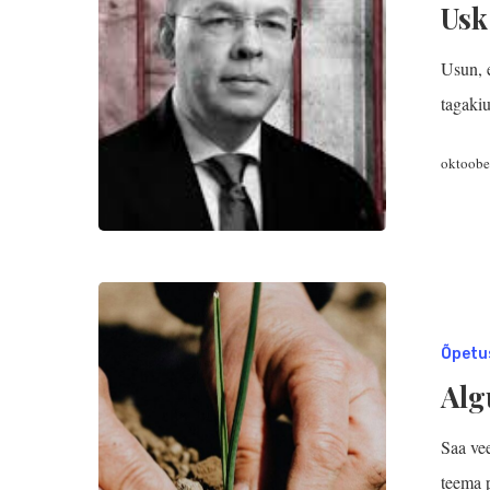
Usk
Usun, 
tagaki
oktoobe
Õpetu
Alg
Saa vee
teema 