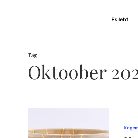
Skip
to
Esileht
main
content
Tag
Oktoober 20
Koge