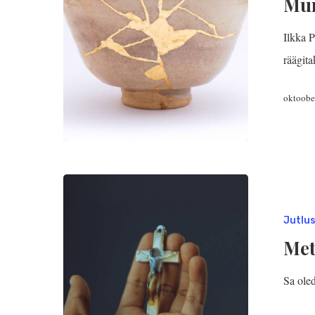
Mu
Ilkka 
Hit enter to search or ESC to close
räägita
oktoobe
Jutlu
Met
Sa oled