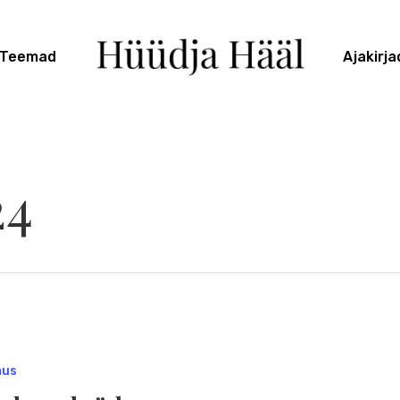
Teemad
Ajakirja
24
mus