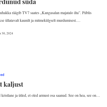
rdunud süda
Puhakka räägib TV7 saates „Kangasalan majatalo ilta”. Piiblis
kse üllatavalt kaunilt ja mitmekülgselt murdumisest.…
r 30, 2024
sed
t kaljust
 kristlane ja ütled, et oled armust osa saanud. See on hea, see on…