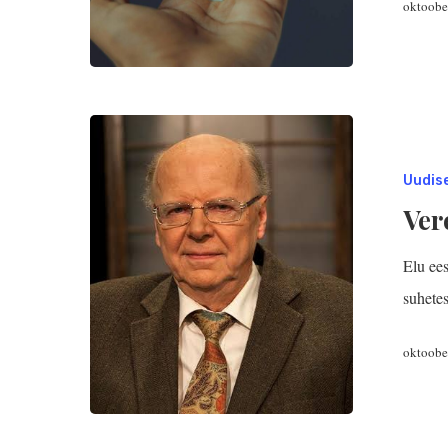
oktoobe
Uudis
Ver
Elu ee
suhete
oktoobe