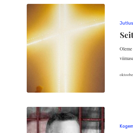
Jutlu
Seit
Oleme k
viimas
oktoobe
Koge