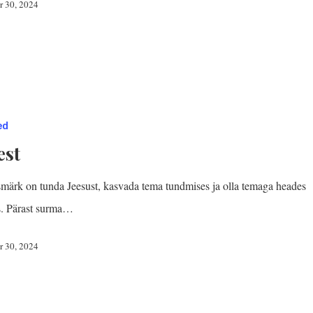
r 30, 2024
ed
est
smärk on tunda Jeesust, kasvada tema tundmises ja olla temaga heades
s. Pärast surma…
r 30, 2024