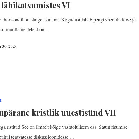
 läbikatsumistes VI
et horisondil on sünge tsunami. Kogudust tabab peagi vaenulikkuse ja
usu murdlaine. Meid on…
r 30, 2024
s
upärane kristlik uuestisünd VII
ga ristitud See on ilmselt kõige vastuolulisem osa. Satun ristimise
puhul teravatesse diskussioonidesse.…