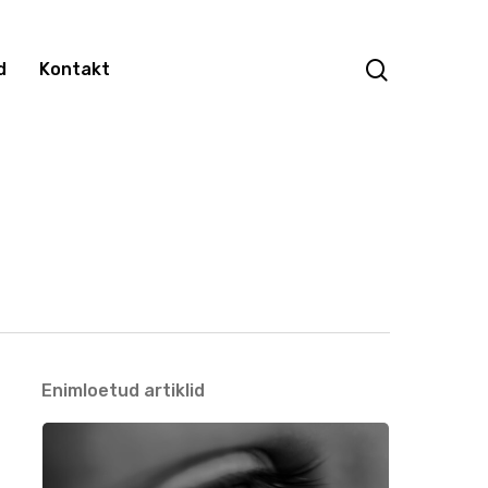
search
d
Kontakt
Enimloetud artiklid