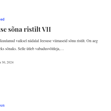
sed
se sõna ristilt VII
uulanud vaiksel nädalal Jeesuse viimaseid sõnu ristilt. On aeg
eks sõnaks. Selle ütleb vabadusvõitleja,…
r 30, 2024
mus