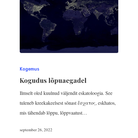
Kogemus
Kogudus lõpuaegadel
Ilmselt oled kuulnud väljendit eskatoloogia. See
tuleneb kreekakeelsest sõnast ἔσχατος, eskhatos,
mis tähendab lõppu, lõppvaatust…
september 26, 2022