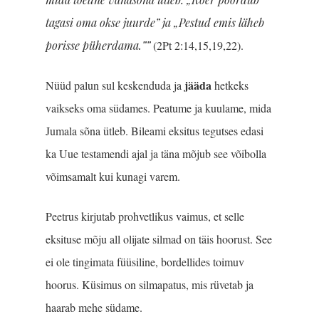
tagasi oma okse juurde” ja „Pestud emis läheb
porisse püherdama.””
(2Pt 2:14,15,19,22).
jääda
Nüüd palun sul keskenduda ja
hetkeks
vaikseks oma südames. Peatume ja kuulame, mida
Jumala sõna ütleb. Bileami eksitus tegut­ses edasi
ka Uue testamendi ajal ja täna mõjub see võibolla
võimsamalt kui kunagi varem.
Peetrus kirjutab prohvetlikus vaimus, et selle
eksituse mõju all olijate silmad on täis hoorust. See
ei ole tingimata füüsiline, bordellides toimuv
hoorus. Küsimus on silmapatus, mis rüvetab ja
haarab mehe südame.