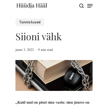
Menu
Skip
search
to
Close
main
Tunnistused
Menu
content
Siioni vähk
juuni 3, 2022
9 min read
„Kuid mul on pisut sinu vastu: sinu juures on