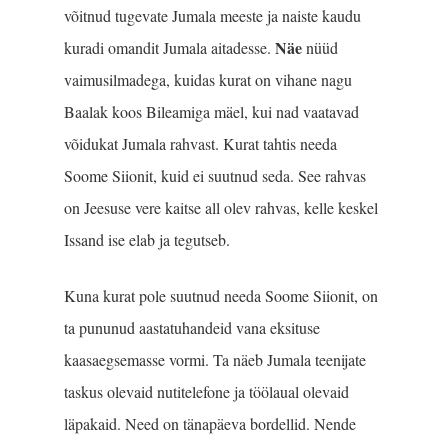
võitnud tugevate Jumala meeste ja naiste kaudu
Näe
kuradi omandit Jumala aitadesse.
nüüd
vaimusilmadega, kuidas kurat on vihane nagu
Baalak koos Bileamiga mäel, kui nad vaatavad
võidukat Jumala rahvast. Kurat tahtis needa
Soome Siionit, kuid ei suutnud seda. See rahvas
on Jeesuse vere kaitse all olev rahvas, kelle keskel
Issand ise elab ja tegutseb.
Kuna kurat pole suutnud needa Soome Siionit, on
ta pununud aastatuhandeid vana eksituse
kaasaegsemasse vormi. Ta näeb Jumala teenijate
taskus olevaid nutitelefone ja töölaual olevaid
läpakaid. Need on tänapäeva bordellid. Nende