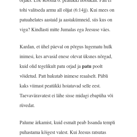
tohi valitseda armu all olijat (6:14jj). Kui mees on
patuahelates aastaid ja aastakümneid, siis kus on
viga? Kindlasti mitte Jumalas ega Jeesuse väes.
Kardan, et ühel päeval on põrgus lugematu hulk
inimesi, kes arvasid enese olevat üksnes nõrgad,
patu
kuid olid tegelikult patu orjad ja
poolt
võidetud. Patt hukutab inimese reaalselt. Piibli
kaks viimast peatükki hoiatavad selle eest.
Taevaväravatest ei lähe sisse midagi ebapüha või
rüvedat.
Palume ärkamist, kuid esmalt peab Issanda templi
puhastama kõigest valest. Kui Jeesus ratsutas