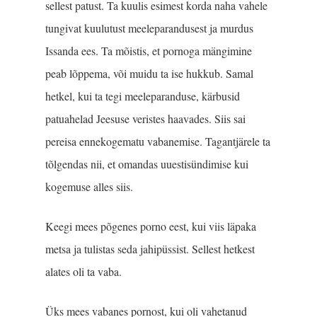
sellest patust. Ta kuulis esimest korda naha vahele
tungivat kuulutust meeleparandusest ja murdus
Issanda ees. Ta mõistis, et pornoga mängimine
peab lõppema, või muidu ta ise hukkub. Samal
hetkel, kui ta tegi meeleparanduse, kärbusid
patuahelad Jeesuse veristes haavades. Siis sai
pereisa ennekogematu vaba­nemise. Tagantjärele ta
tõlgendas nii, et omandas uuestisündimise kui
kogemuse alles siis.
Keegi mees põgenes porno eest, kui viis läpaka
metsa ja tulistas seda jahipüssist. Sellest hetkest
alates oli ta vaba.
Üks mees vabanes pornost, kui oli vahetanud