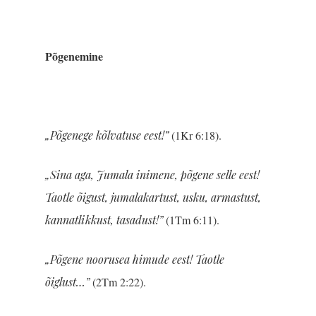
Põgenemine
„Põgenege kõlvatuse eest!”
(1Kr 6:18).
„Sina aga, Jumala inimene, põgene selle eest!
Taotle õigust, jumalakartust, usku, armastust,
kannatlikkust, tasadust!”
(1Tm 6:11).
„Põgene noorusea himude eest! Taotle
õiglust…”
(2Tm 2:22).