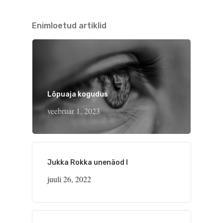
Enimloetud artiklid
Lõpuaja kogudus
veebruar 1, 2023
Jukka Rokka unenäod I
juuli 26, 2022