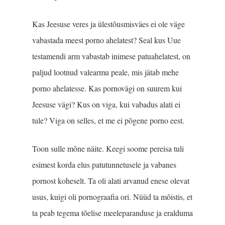
Kas Jeesuse veres ja ülestõusmisväes ei ole väge
vabastada meest porno ahelatest? Seal kus Uue
testamendi arm vabastab inimese patuahelatest, on
paljud lootnud valearmu peale, mis jätab mehe
porno ahelatesse. Kas pornovägi on suurem kui
Jeesuse vägi? Kus on viga, kui vabadus alati ei
tule? Viga on selles, et me ei põgene porno eest.
Toon sulle mõne näite. Keegi soome pereisa tuli
esimest korda elus patutunnetusele ja vabanes
pornost koheselt. Ta oli alati arvanud enese olevat
usus, kuigi oli pornograafia ori. Nüüd ta mõistis, et
ta peab tegema tõelise meeleparanduse ja eralduma