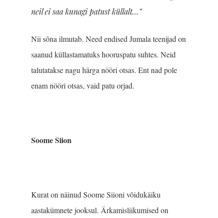
neil ei saa kunagi patust küllalt…”
Nii sõna ilmutab. Need endised Jumala teenijad on
saanud küllastamatuks hooruspatu suhtes. Neid
talutatakse nagu härga nööri otsas. Ent nad pole
enam nööri otsas, vaid patu orjad.
Soome Siion
Kurat on näinud Soome Siioni võidukäiku
aastakümnete jooksul. Ärkamisliikumised on