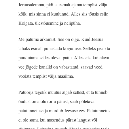
Jeruusalemma, pidi ta esmalt ajama templist välja
kõik, mis sinna ei kuulunud. Alles siis tõusis esile
Kolgata, ülestõusmine ja nelipüha.
Me palume ärkamist. See on õige. Kuid Jeesus
tahaks esmalt puhastada koguduse. Selleks peab ta
puudutama selles olevat pattu. Alles siis, kui elava
vee jõgede kanalid on vabastatud, saavad veed
voolata templist välja maailma.
Patuorja tegelik muutus algab sellest, et ta tunneb
õudust oma olukorra pärast, saab põletava
patutunnetuse ja murdub Jeesuse ees. Patutunnetus
ei ole sama kui masendus pärast langust või
süütunne. Laitmine suunab jälgede varjamise teele,