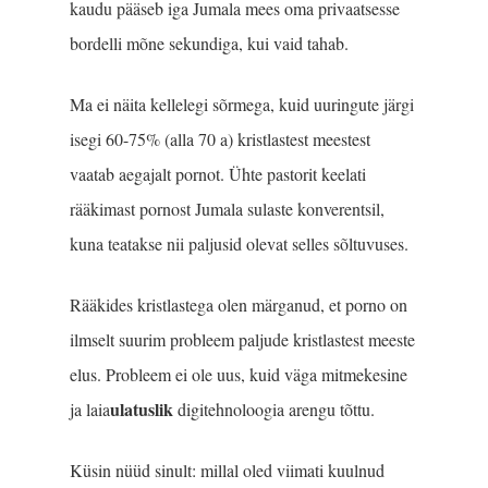
kaudu pääseb iga Jumala mees oma privaatsesse
bordelli mõne sekundiga, kui vaid tahab.
Ma ei näita kellelegi sõrmega, kuid uuringute järgi
isegi 60-75% (alla 70 a) kristlastest meestest
vaatab aegajalt pornot. Ühte pastorit keelati
rääkimast pornost Jumala sulaste konverentsil,
kuna teatakse nii paljusid olevat selles sõltuvuses.
Rääkides kristlastega olen märganud, et porno on
ilmselt suurim probleem paljude kristlastest meeste
elus. Probleem ei ole uus, kuid väga mitmekesine
ulatuslik
ja laia
digitehnoloogia arengu tõttu.
Küsin nüüd sinult: millal oled viimati kuulnud