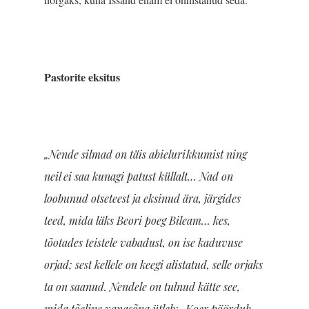
Pastorite eksitus
„Nende silmad on täis abielurikkumist ning
neil ei saa kunagi patust küllalt… Nad on
loobunud otseteest ja eksinud ära, järgides
teed, mida läks Beori poeg Bileam… kes,
tõotades teistele vabadust, on ise kaduvuse
orjad; sest kellele on keegi alistatud, selle orjaks
ta on saanud. Nendele on tulnud kätte see,
mida tõeline vanasõna ütleb: „Koer pöördub