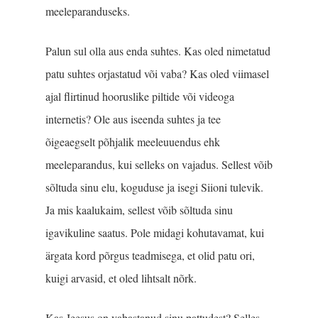
meeleparanduseks.
Palun sul olla aus enda suhtes. Kas oled nimetatud
patu suhtes orjastatud või vaba? Kas oled viimasel
ajal flirtinud hooruslike piltide või videoga
internetis? Ole aus iseenda suhtes ja tee
õigeaegselt põhjalik meeleuuendus ehk
meeleparandus, kui selleks on vajadus. Sellest võib
sõltuda sinu elu, koguduse ja isegi Siioni tulevik.
Ja mis kaalukaim, sellest võib sõltuda sinu
igavikuline saatus. Pole midagi kohutavamat, kui
ärgata kord põrgus teadmisega, et olid patu ori,
kuigi arvasid, et oled lihtsalt nõrk.
Kas Jeesus on vabastanud sinu pattudest? Selles