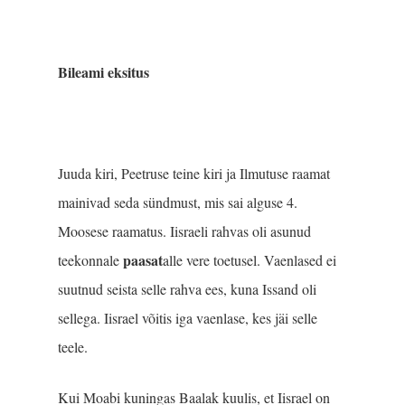
Bileami eksitus
Juuda kiri, Peetruse teine kiri ja Ilmutuse raamat
mainivad seda sündmust, mis sai alguse 4.
Moosese raamatus. Iisraeli rahvas oli asunud
paasat
teekonnale
alle vere toetusel. Vaenlased ei
suutnud seista selle rahva ees, kuna Issand oli
sellega. Iisrael võitis iga vaenlase, kes jäi selle
teele.
Kui Moabi kuningas Baalak kuulis, et Iisrael on