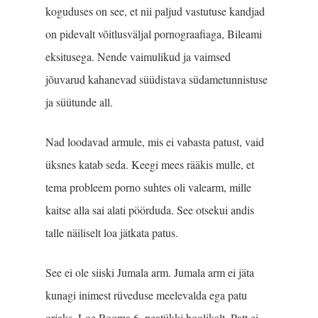
koguduses on see, et nii paljud vastutuse kandjad
on pidevalt võitlusväljal pornograafiaga, Bileami
eksitusega. Nende vaimulikud ja vaimsed
jõuvarud kahanevad süüdistava südametunnistuse
ja süütunde all.
Nad loodavad armule, mis ei vabasta patust, vaid
üksnes katab seda. Keegi mees rääkis mulle, et
tema probleem porno suhtes oli valearm, mille
kaitse alla sai alati pöörduda. See otsekui andis
talle näiliselt loa jätkata patus.
See ei ole siiski Jumala arm. Jumala arm ei jäta
kunagi inimest rüveduse meelevalda ega patu
orjaks. Loe Rooma 6. peatükki hoolikalt. Patt ei