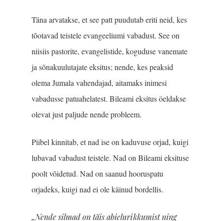
Täna arvatakse, et see patt puudutab eriti neid, kes
tõotavad teistele evangeeliumi vabadust. See on
niisiis pastorite, evangelistide, koguduse vanemate
ja sõnakuulutajate eksitus; nende, kes peaksid
olema Jumala vahendajad, aitamaks inimesi
vabadusse patuahelatest. Bileami eksitus öeldakse
olevat just paljude nende probleem.
Piibel kinnitab, et nad ise on kaduvuse orjad, kuigi
lubavad vabadust teistele. Nad on Bileami eksituse
poolt võidetud. Nad on saanud hooruspatu
orjadeks, kuigi nad ei ole käinud bordellis.
„Nende silmad on täis abielurikkumist ning