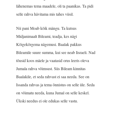
lähenemas tema maadele, oli ta paanikas. Ta pidi
selle rahva hävitama mis tahes viisil.
Nii pani Moab kõik mängu. Ta kutsus
Midjanimaalt Bi­leami, teadja, kes nägi
Kõigekõrgema nägemusi. Baalak pakkus
Bileamile suure summa, kui see neab Iisraeli. Nad
tõusid koos mäele ja vaatasid orus leeris oleva
Jumala rahva võimsust. Siis Bileam kinnitas
Baalakile, et seda rahvast ei saa needa. See on
Issanda rahvas ja tema õnnistus on selle üle. Seda
on võimatu needa, kuna Jumal on selle keskel.
Ükski needus ei ole edukas selle vastu.