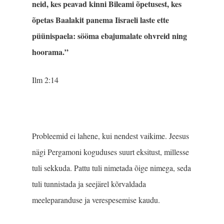
neid, kes peavad kinni Bileami õpetusest, kes
õpetas Baalakit panema Iisraeli laste ette
püünispaela: sööma ebajumalate ohvreid ning
hoorama.”
Ilm 2:14
Probleemid ei lahene, kui nendest vaikime. Jeesus
nägi Pergamoni koguduses suurt eksitust, millesse
tuli sekkuda. Pattu tuli nimetada õige nimega, seda
tuli tunnistada ja seejärel kõrvaldada
meeleparanduse ja verespesemise kaudu.