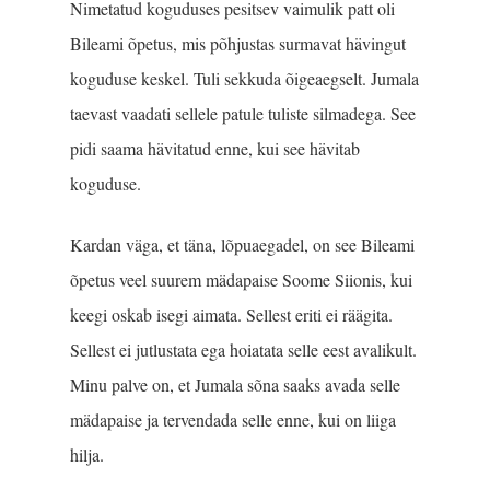
Nimetatud koguduses pesitsev vaimulik patt oli
Bileami õpetus, mis põhjustas surmavat hävingut
koguduse keskel. Tuli sekkuda õigeaegselt. Jumala
taevast vaadati sellele patule tuliste silmadega. See
pidi saama hävitatud enne, kui see hävitab
koguduse.
Kardan väga, et täna, lõpuaegadel, on see Bileami
õpetus veel suurem mädapaise Soome Siionis, kui
keegi oskab isegi aimata. Sellest eriti ei räägita.
Sellest ei jutlustata ega hoiatata selle eest avalikult.
Minu palve on, et Jumala sõna saaks avada selle
mädapaise ja tervendada selle enne, kui on liiga
hilja.