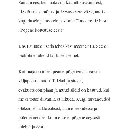
Sama mees, kes rääkis nii kaunilt kasvamisest,
ülestõusmise mõjust ja Jeesuse vere väest, andis
kogudusele ja noorele pastorile Timoteosele käsu:
„Põgene kõlvatuse eest!”
Kas Paulus oli seda tehes käsumeelne? Ei. See oli
praktiline juhend laiskuse asemel.
Kui maja on tules, peame põgenema tagavara
väljapääsu kaudu. Tulekahju sireen,
evakuatsiooniplaan ja muud sildid on kasutud, kui
me ei tõuse diivanilt, et liikuda. Kuigi turvanõuded
oleksid esmaklassilised, jääme leekidesse ja
põleme nendes, kui me ise ei põgene aegsasti
tulekahju eest.