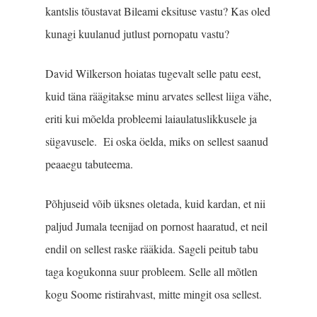
kantslis tõustavat Bileami eksituse vastu? Kas oled
kunagi kuulanud jutlust pornopatu vastu?
David Wilkerson hoiatas tugevalt selle patu eest,
kuid täna räägitakse minu arvates sellest liiga vähe,
eriti kui mõelda probleemi laiaulatuslikkusele ja
sügavusele. Ei oska öelda, miks on sellest saanud
peaaegu tabuteema.
Põhjuseid võib üksnes oletada, kuid kardan, et nii
paljud Jumala teenijad on pornost haaratud, et neil
endil on sellest raske rääkida. Sageli peitub tabu
taga kogukonna suur probleem. Selle all mõtlen
kogu Soome ristirahvast, mitte mingit osa sellest.