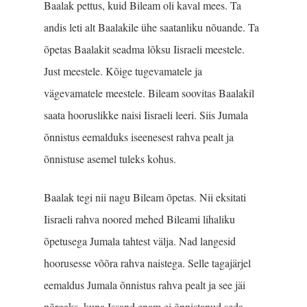
Baalak pettus, kuid Bileam oli kaval mees. Ta
andis leti alt Baalakile ühe saatanliku nõuande. Ta
õpetas Baalakit seadma lõksu Iisraeli meestele.
Just meestele. Kõige tugevamatele ja
vägevamatele meestele. Bileam soovitas Baalakil
saata hooruslikke naisi Iisraeli leeri. Siis Jumala
õnnistus eemalduks iseenesest rahva pealt ja
õnnistuse asemel tuleks kohus.
Baalak tegi nii nagu Bileam õpetas. Nii eksitati
Iisraeli rahva noored mehed Bileami lihaliku
õpetusega Jumala tahtest välja. Nad langesid
hoorusesse võõra rahva naistega. Selle tagajärjel
eemaldus Jumala õnnistus rahva pealt ja see jäi
nõrgaks, kuna Issand enam ei õnnistanud seda.