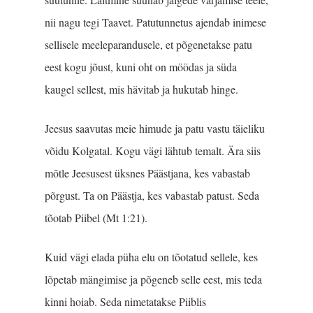
nii nagu tegi Taavet. Patutunnetus ajendab inimese
sellisele meeleparandusele, et põgenetakse patu
eest kogu jõust, kuni oht on möödas ja süda
kaugel sellest, mis hävitab ja hukutab hinge.
Jeesus saavutas meie himude ja patu vastu täieliku
võidu Kolgatal. Kogu vägi lähtub temalt. Ära siis
mõtle Jeesusest üksnes Päästjana, kes vabastab
põrgust. Ta on Päästja, kes vabastab patust. Seda
tõotab Piibel (Mt 1:21).
Kuid vägi elada püha elu on tõotatud sellele, kes
lõpetab mängimise ja põgeneb selle eest, mis teda
kinni hoiab. Seda nimetatakse Piiblis