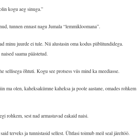
 olin kogu aeg sinuga.”
einud, tunnen ennast nagu Jumala “lemmikloomana”.
d minu juurde ei tule. Nii alustasin oma kodus piiblitundidega.
d naised saama päästetud.
 ühe sellisega õhtuti. Kogu see protsess viis mind ka meediasse.
 Siin ma olen, kaheksakümne kaheksa ja poole aastane, omades rohkem
gi rohkem, sest nad armastavad eakaid naisi.
said terveks ja tunnistasid sellest. Ühtlasi toimub meil seal järeltöö.