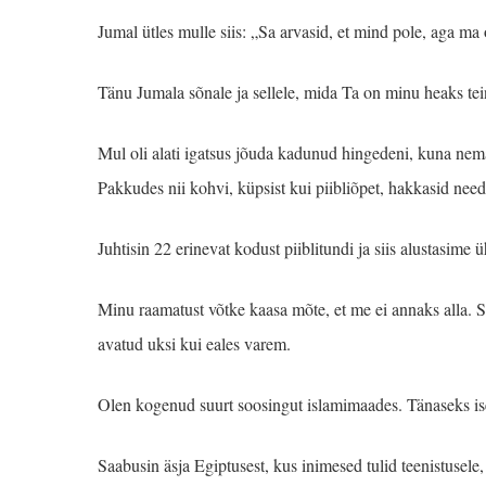
Jumal ütles mulle siis: „Sa arvasid, et mind pole, aga ma
Tänu Jumala sõnale ja sellele, mida Ta on minu heaks t
Mul oli alati igatsus jõuda kadunud hingedeni, kuna nema
Pakkudes nii kohvi, küpsist kui piibliõpet, hakkasid nee
Juhtisin 22 erinevat kodust piiblitundi ja siis alustasime
Minu raamatust võtke kaasa mõte, et me ei annaks alla.
avatud uksi kui eales varem.
Olen kogenud suurt soosingut islamimaades. Tänaseks ise
Saabusin äsja Egiptusest, kus inimesed tulid teenistusele, 