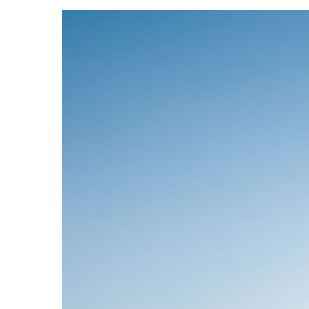
Hit enter to search or ESC to close