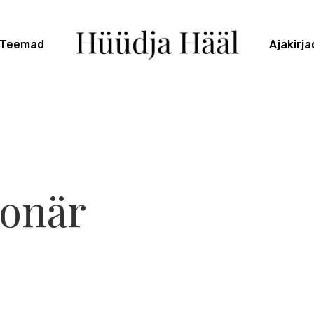
Teemad
Ajakirja
jonär