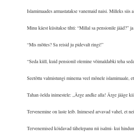
Islamimaades armastatakse vanemaid naisi. Milleks siis a
Minu käest küsitakse tihti: “Millal sa pensionile jääd?” j
“Mis mõttes? Sa reisid ju pidevalt ringi!”
“Seda küll, kuid pensionil olemine võimaldabki teha seda
Seetõttu valmistungi mine­ma veel mõnele islamimaale, e
Tahan öelda inimestele: „Ärge andke alla! Ärge jääge kiik
Tervenemine on laste leib. Inimesed arvavad vahel, et ne
Tervenemised köidavad tähelepanu nii isalmi- kui hindumaa