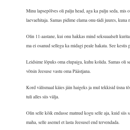
Minu lapsepõlves oli palju head, aga ka palju seda, mis o
laevaehitaja. Samas pidime elama onu-tädi juures, kuna
Olin 11-aastane, kui onu hakkas mind seksuaalselt kurita
ma ei osanud sellega ka midagi peale hakata. See kestis 
Leidsime lõpuks oma elupaiga, kuhu kolida. Samas oli see
võtsin Jeesuse vastu oma Päästjana.
Kord välismaal käies jäin haigeks ja mul tekkisid üsna t
tuli alles siis välja.
Olin selle kõik endasse matnud kogu selle aja, kuid siis s
maha, selle asemel et lasta Jeesusel end tervendada.