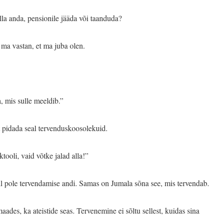
lla anda, pensionile jääda või taanduda?
a ma vastan, et ma juba olen.
, mis sulle meeldib.”
t pidada seal tervenduskoosolekuid.
tooli, vaid võtke jalad alla!”
il pole tervendamise andi. Samas on Jumala sõna see, mis tervendab.
des, ka ateistide seas. Tervenemine ei sõltu sellest, kuidas sina