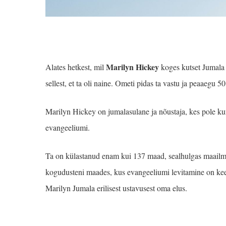
Marilyn Hickey
Alates hetkest, mil
koges kutset Jumala ri
sellest, et ta oli naine. Ometi pidas ta vastu ja peaaegu 50
Marilyn Hickey on jumala­sulane ja nõustaja, kes pole kun
evangeeliumi.
Ta on külastanud enam kui 137 maad, sealhulgas maailm
kogudusteni maades, kus evangeeliumi levitamine on k
Marilyn Jumala erilisest ustavusest oma elus.