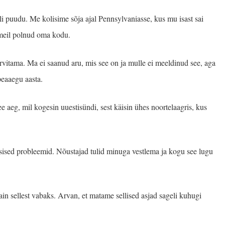
li puudu. Me kolisime sõja ajal Pennsylvaniasse, kus mu isast sai
 meil polnud oma kodu.
rvitama. Ma ei saanud aru, mis see on ja mulle ei meeldinud see, aga
peaaegu aasta.
 aeg, mil kogesin uuestisündi, sest käisin ühes noortelaagris, kus
õsised probleemid. Nõustajad tulid minuga vestlema ja kogu see lugu
ain sellest vabaks. Arvan, et matame sellised asjad sageli kuhugi