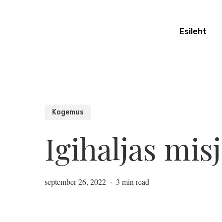
Skip
to
Esileht
main
content
Kogemus
Igihaljas mis
september 26, 2022
3 min read