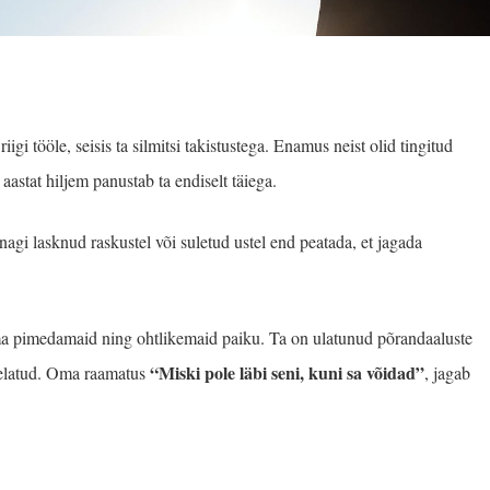
igi tööle, seisis ta silmitsi takistustega. Enamus neist olid tingitud
 aastat hiljem panustab ta endiselt täiega.
agi lasknud raskustel või suletud ustel end peatada, et jagada
a pimedamaid ning ohtlikemaid paiku. Ta on ulatunud põrandaaluste
“Miski pole läbi seni, kuni sa võidad”
eelatud. Oma raamatus
, jagab