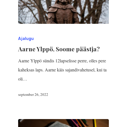
Ajalugu
Aarne Ylppö, Soome päästja?
Aarne Ylppö sündis 12lapselisse perre, olles pere
kaheksas laps. Aarne käis sajandivahetusel, kui ta
oli…
september 26, 2022