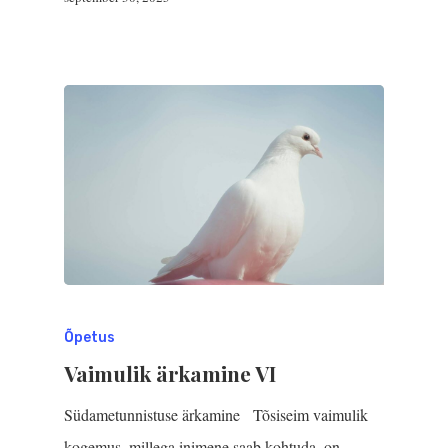
Õpetus
Vaimulik ärkamine VI
Südametunnistuse ärkamine Tõsiseim vaimulik
koge­mus, millega inimene saab kohtuda, on