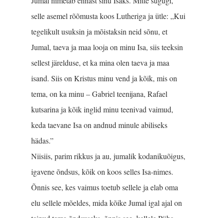
Jumal nimetab ennast sinu Isaks. Mitte sugugi,
selle asemel rõõmusta koos Lutheriga ja ütle: „Kui
tegelikult usuksin ja mõistaksin neid sõnu, et
Jumal, taeva ja maa looja on minu Isa, siis teeksin
sellest järelduse, et ka mina olen taeva ja maa
isand. Siis on Kristus minu vend ja kõik, mis on
tema, on ka minu ‒ Gabriel teenijana, Rafael
kutsarina ja kõik inglid minu teenivad vaimud,
keda taevane Isa on andnud minule abiliseks
hädas.”
Niisiis, parim rikkus ja au, jumalik kodanikuõigus,
igavene õndsus, kõik on koos selles Isa-nimes.
Õnnis see, kes vaimus toetub sellele ja elab oma
elu sellele mõeldes, mida kõike Jumal igal ajal on