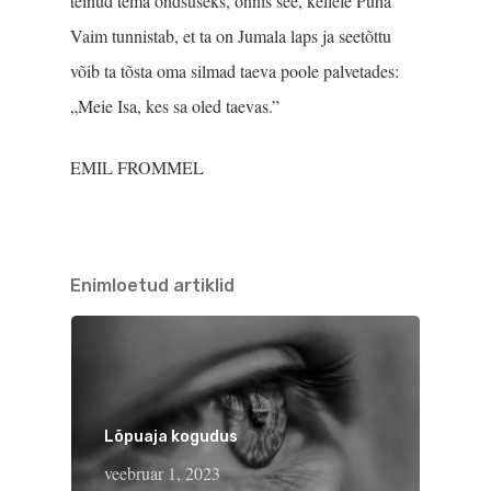
teinud tema õndsuseks, õnnis see, kellele Püha
Vaim tunnistab, et ta on Jumala laps ja seetõttu
võib ta tõsta oma silmad taeva poole palvetades:
„Meie Isa, kes sa oled taevas.”
EMIL FROMMEL
Enimloetud artiklid
Lõpuaja kogudus
veebruar 1, 2023