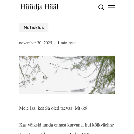
Menu
Skip
search
to
Close
main
Mõtisklus
Menu
content
november 30, 2025
1 min read
Meie Isa, kes Sa oled taevas! Mt 6:9.
Kas võiksid tunda ennast kurvana, kui kõikväeline