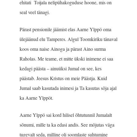
ehitati Toijala nelipühakoguduse hoone, mis on
seal veel tänagi.
Pärast pensionile jäämist elas Aarne Ylppö oma
ülejäänud elu Tamperes. Algul Toomkiriku tänaval
koos oma naise Ainoga ja pärast Aino surma
Raholas. Me teame, et mitte ükski inimene ei saa
kedagi päästa – ainuüksi Jumal on see, kes
päästab. Jeesus Kristus on meie Päästja. Kuid
Jumal saab kasutada inimesi ja Ta kasutas sõja ajal
ka Aarne Ylppöt.
Aarne Ylppö sai kord hilisel õhtutunnil Jumalalt
sõnumi, mille ta ka edasi andis. See mõjutas väga
tugevalt seda, milline oli soomlaste suhtumine