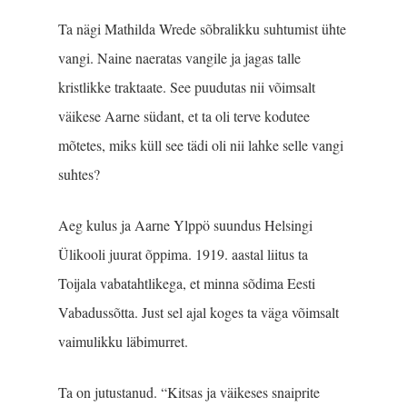
Ta nägi Mathilda Wrede sõbralikku suhtumist ühte
vangi. Naine naeratas vangile ja jagas talle
kristlikke traktaate. See puudutas nii võimsalt
väikese Aarne südant, et ta oli terve kodutee
mõtetes, miks küll see tädi oli nii lahke selle vangi
suhtes?
Aeg kulus ja Aarne Ylppö suundus Helsingi
Ülikooli juurat õppima. 1919. aastal liitus ta
Toijala vabatahtlikega, et minna sõdima Eesti
Vabadussõtta. Just sel ajal koges ta väga võimsalt
vaimulikku läbimurret.
Ta on jutustanud. “Kitsas ja väikeses snaiprite