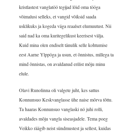
kristlastest vanglatöö tegijad lõid oma tööga
võimalusi selleks, et vangid võiksid saada
usklikuks ja kogeda väga reaalset elumuutust. Nii
said nad ka oma kuritegelikust keerisest välja.
Kuid mina olen endiselt tänulik selle kohtumise
eest Aarne Ylppöga ja usun, et õnnistus, millega ta
mind õnnistas, on avaldanud erilist mõju minu
elule.
Olavi Runolinna oli valgete juht, kes sattus
Konnunsuo Keskvanglasse ühe naise mõrva tõttu.
Ta haaras Konnunsuo vanglaski nö juhi rolli,
avaldades mõju vangla siseasjadele. Tema poeg
Veikko räägib neist sündmustest ja sellest, kuidas