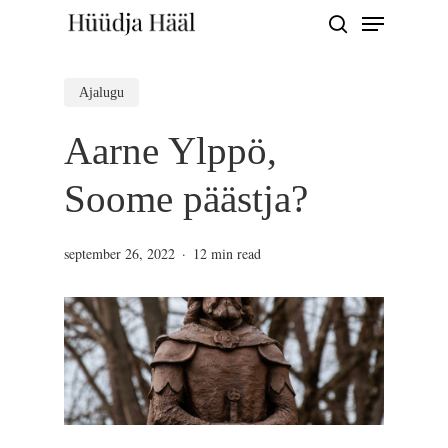
Menu
Skip
search
to
Close
main
Ajalugu
Menu
content
Aarne Ylppö,
Soome päästja?
september 26, 2022
12 min read