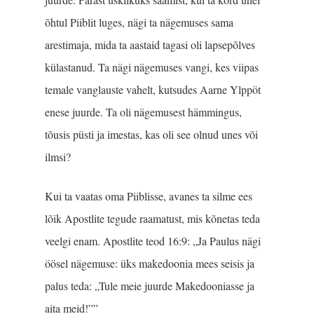
õhtul Piiblit luges, nägi ta nägemuses sama
arestimaja, mida ta aastaid tagasi oli lapsepõlves
külastanud. Ta nägi nägemuses vangi, kes viipas
temale vanglauste vahelt, kutsudes Aarne Ylppöt
enese juurde. Ta oli nägemusest hämmingus,
tõusis püsti ja imestas, kas oli see olnud unes või
ilmsi?
Kui ta vaatas oma Piiblisse, avanes ta silme ees
lõik Apostlite tegude raamatust, mis kõnetas teda
veelgi enam. Apostlite teod 16:9: „Ja Paulus nägi
öösel nägemuse: üks makedoonia mees seisis ja
palus teda: „Tule meie juurde Makedooniasse ja
aita meid!””