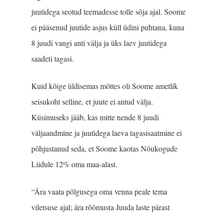
juutidega seotud teemadesse tolle sõja ajal. Soome
ei pääsenud juutide asjus küll üdini puhtana, kuna
8 juudi vangi anti välja ja üks laev juutidega
saadeti tagasi.
Kuid kõige üldisemas mõttes oli Soome ametlik
seisukoht selline, et juute ei antud välja.
Küsimuseks jääb, kas mitte nende 8 juudi
väljaandmine ja juutidega laeva tagasisaatmine ei
põhjustanud seda, et Soome kaotas Nõukogude
Liidule 12% oma maa-alast.
“Ära vaata põlgusega oma venna peale tema
viletsuse ajal; ära rõõmusta Juuda laste pärast