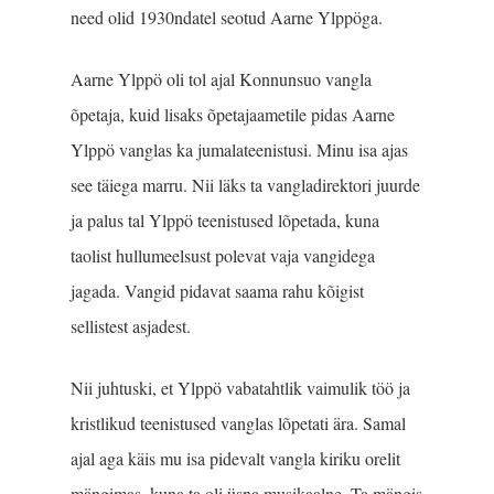
need olid 1930ndatel seotud Aarne Ylppöga.
Aarne Ylppö oli tol ajal Konnunsuo vangla
õpetaja, kuid lisaks õpetajaametile pidas Aarne
Ylppö vanglas ka jumalateenistusi. Minu isa ajas
see täiega marru. Nii läks ta vangladirektori juurde
ja palus tal Ylppö teenistused lõpetada, kuna
taolist hullumeelsust polevat vaja vangidega
jagada. Vangid pidavat saama rahu kõigist
sellistest asjadest.
Nii juhtuski, et Ylppö vabatahtlik vaimulik töö ja
kristlikud teenistused vanglas lõpetati ära. Samal
ajal aga käis mu isa pidevalt vangla kiriku orelit
mängimas, kuna ta oli üsna musikaalne. Ta mängis