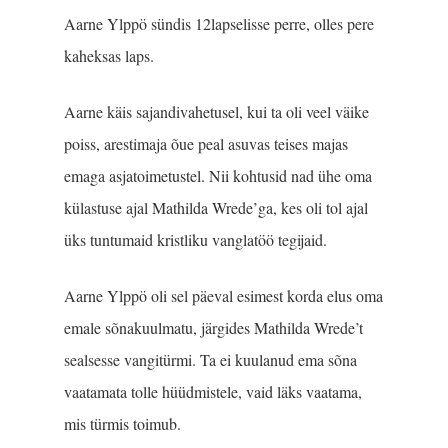
Aarne Ylppö sündis 12lapselisse perre, olles pere
kaheksas laps.
Aarne käis sajandivahetusel, kui ta oli veel väike
poiss, arestimaja õue peal asuvas teises majas
emaga asjatoimetustel. Nii kohtusid nad ühe oma
külastuse ajal Mathilda Wrede’ga, kes oli tol ajal
üks tuntumaid kristliku vanglatöö tegijaid.
Aarne Ylppö oli sel päeval esimest korda elus oma
emale sõnakuulmatu, järgides Mathilda Wrede’t
sealsesse vangitürmi. Ta ei kuulanud ema sõna
vaatamata tolle hüüdmistele, vaid läks vaatama,
mis türmis toimub.