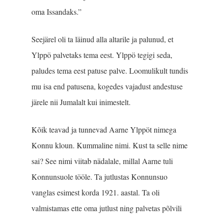
oma Issandaks.”
Seejärel oli ta läinud alla altarile ja palunud, et
Ylppö palvetaks tema eest. Ylppö tegigi seda,
paludes tema eest patuse palve. Loomulikult tundis
mu isa end patusena, kogedes vajadust andestuse
järele nii Jumalalt kui inimestelt.
Kõik teavad ja tunnevad Aarne Ylppöt nimega
Konnu kloun. Kummaline nimi. Kust ta selle nime
sai? See nimi viitab nädalale, millal Aarne tuli
Konnunsuole tööle. Ta jutlustas Konnunsuo
vanglas esimest korda 1921. aastal. Ta oli
valmistamas ette oma jutlust ning palvetas põlvili