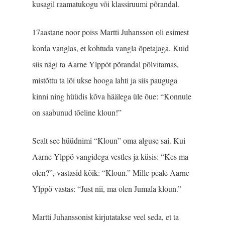
kusagil raamatukogu või klassiruumi põrandal.
17aastane noor poiss Martti Juhansson oli esimest
korda vanglas, et kohtuda vangla õpetajaga. Kuid
siis nägi ta Aarne Ylppöt põrandal põlvitamas,
mistõttu ta lõi ukse hooga lahti ja siis pauguga
kinni ning hüüdis kõva häälega üle õue: “Konnule
on saabunud tõeline kloun!”
Sealt see hüüdnimi “Kloun” oma alguse sai. Kui
Aarne Ylppö vangidega vestles ja küsis: “Kes ma
olen?”, vastasid kõik: “Kloun.” Mille peale Aarne
Ylppö vastas: “Just nii, ma olen Jumala kloun.”
Martti Juhanssonist kirjutatakse veel seda, et ta