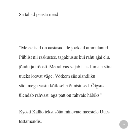
Sa tahad päästa meid
“Me esiisad on aastasadade jooksul ammutanud
Piiblist nii raskustes, tagakiusus kui rahu ajal elu,
jõudu ja tröösti. Me rahvas vajab taas Jumala sõna
uueks loovat väge. Võtkem siis alandliku
südamega vastu kõik selle õnnistused. Õigsus
ülendab rahvast, aga patt on rahvale häbiks.”
Kyösti Kallio tekst sõtta minevate meestele Uues
testamendis.