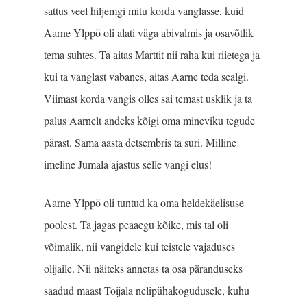
sattus veel hiljemgi mitu korda vanglasse, kuid
Aarne Ylppö oli alati väga abivalmis ja osavõtlik
tema suhtes. Ta aitas Marttit nii raha kui riietega ja
kui ta vanglast vabanes, aitas Aarne teda sealgi.
Viimast korda vangis olles sai temast usklik ja ta
palus Aarnelt andeks kõigi oma mineviku tegude
pärast. Sama aasta detsembris ta suri. Milline
imeline Jumala ajastus selle vangi elus!
Aarne Ylppö oli tuntud ka oma heldekäelisuse
poolest. Ta jagas peaaegu kõike, mis tal oli
võimalik, nii vangidele kui teistele vajaduses
olijaile. Nii näiteks annetas ta osa päranduseks
saadud maast Toijala nelipühakogudusele, kuhu