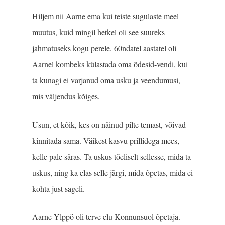
Hiljem nii Aarne ema kui teiste sugulaste meel
muutus, kuid mingil hetkel oli see suureks
jahmatuseks kogu perele. 60ndatel aastatel oli
Aarnel kombeks külastada oma õdesid-vendi, kui
ta kunagi ei varjanud oma usku ja veendumusi,
mis väljendus kõiges.
Usun, et kõik, kes on näinud pilte temast, võivad
kinnitada sama. Väikest kasvu prillidega mees,
kelle pale säras. Ta uskus tõeliselt sellesse, mida ta
uskus, ning ka elas selle järgi, mida õpetas, mida ei
kohta just sageli.
Aarne Ylppö oli terve elu Konnunsuol õpetaja.