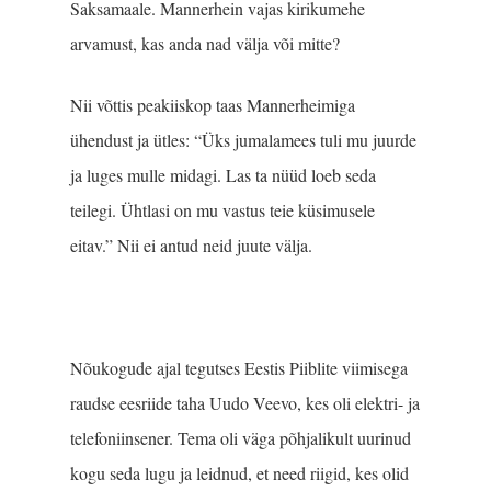
Saksamaale. Mannerhein vajas kirikumehe
arvamust, kas anda nad välja või mitte?
Nii võttis peakiiskop taas Mannerheimiga
ühendust ja ütles: “Üks jumalamees tuli mu juurde
ja luges mulle midagi. Las ta nüüd loeb seda
teilegi. Ühtlasi on mu vastus teie küsimusele
eitav.” Nii ei antud neid juute välja.
Nõukogude ajal tegutses Eestis Piiblite viimisega
raudse eesriide taha Uudo Veevo, kes oli elektri- ja
telefoniinsener. Tema oli väga põhjalikult uurinud
kogu seda lugu ja leidnud, et need riigid, kes olid