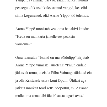
peaaegu kõik usklikuks saanud vangid, kes olid
sinna kogunenud, olid Aarne Ylppö töö tulemus.
Aarne Ylppö tunnistab veel oma hauakivi kaudu:
“Keda on mul karta ja kelle ees peaksin
värisema?”
Oma raamatus “Issand on mu võidulipp” kirjutab
Aarne Ylppö viimaste lausetena: “Palun endale
jätkuvalt armu, et elada Püha Vaimuga täidetud elu
ja olla Kristusele ustav kuni lõpuni. Ühtlasi aga
jätkata innukalt tööd sellel tööpõllul, mille Issand
mulle oma armu läbi üle 40 aasta tagasi avas.”