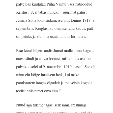
palvetoas kuulutati Püha Vaimu väes ristilöödud
Kristust. Seal tabas mindki – suurimat patust,
Jumala Sõna löök südamesse, mis toimus 1919. a.
septembris. Kerglasliku olemise rahu kadus, patt
sai patuks ja elu ilma usuta tundus hirmutav.
Paar kuud hiljem andis Jumal mulle armu kogeda
uuestisündi ja elavat lootust, mis toimus usklike
palvekoosolekul 9. novembril 1919. aastal. See oli
minu elu kõige imelisem hetk, kui raske
patukoorem langes õlgadelt ja ma võisin kogeda
tõelist päästeimet oma elus.”
Nüüd aga tuleme tagasi sellesama arestimaja
juurde. Pärast usklikuks saamist, kui ta kord ühel