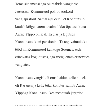
Tema südameasi aga oli rääkida vangidele
Jeesusest. Konnunsuol polnud tookord
vanglapastorit. Samal ajal öeldi, et Konnunsuol
kuuleb kõige paremat vaimulikku õpetust, kuna
Aarne Ylppö oli seal. Ta elas ja tegutses
Konnunsuol kuni pensionini. Ta tegi vaimulikku
tööd nii Konnunsuol kui kogu Soomes: seda
erinevates kogudustes, aga veelgi enam erinevates
vanglates.
Konnunsuo vanglal oli oma haldur, kelle nimeks
oli Räsänen ja kelle tütar kohutus samuti Aarne
Ylppöga Konnunsuol, kes meenutab järgmist.
Minu lapsepõlv möödus 60ndatel ja 70ndatel