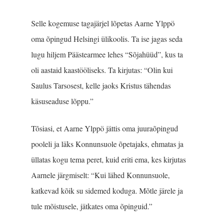
Selle kogemuse tagajärjel lõpetas Aarne Ylppö
oma õpingud Helsingi ülikoolis. Ta ise jagas seda
lugu hiljem Päästearmee lehes “Sõjahüüd”, kus ta
oli aastaid kaastööliseks. Ta kirjutas: “Olin kui
Saulus Tarsosest, kelle jaoks Kristus tähendas
käsuseaduse lõppu.”
Tõsiasi, et Aarne Ylppö jättis oma juuraõpingud
pooleli ja läks Konnunsuole õpetajaks, ehmatas ja
üllatas kogu tema peret, kuid eriti ema, kes kirjutas
Aarnele järgmiselt: “Kui lähed Konnunsuole,
katkevad kõik su sidemed koduga. Mõtle järele ja
tule mõistusele, jätkates oma õpinguid.”