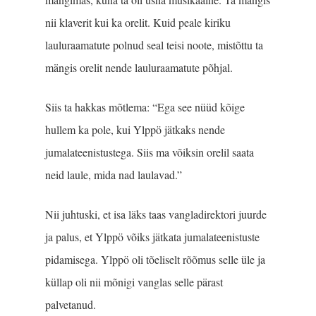
nii klaverit kui ka orelit. Kuid peale kiriku
lauluraamatute polnud seal teisi noote, mistõttu ta
mängis orelit nende lauluraamatute põhjal.
Siis ta hakkas mõtlema: “Ega see nüüd kõige
hullem ka pole, kui Ylppö jätkaks nende
jumalateenistustega. Siis ma võiksin orelil saata
neid laule, mida nad laulavad.”
Nii juhtuski, et isa läks taas vangladirektori juurde
ja palus, et Ylppö võiks jätkata jumalateenistuste
pidamisega. Ylppö oli tõeliselt rõõmus selle üle ja
küllap oli nii mõnigi vanglas selle pärast
palvetanud.