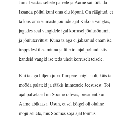
Jumal vastas sellele palvele ja Aarne sai töötada
Issanda põllul kuni oma elu lõpuni. On räägitud, et
ta käis oma viimaste jõulude ajal Kakola vanglas,
jagades seal vangidele igal korrusel jõulusõnumit
ja jõulutervitust. Kuna ta aga ei jaksanud enam ise
treppidest üles minna ja lifte tol ajal polnud, siis
kandsid vangid ise teda ühelt korruselt teisele.
Kui ta aga hiljem juba Tampere haiglas oli, käis ta
mööda palateid ja rääkis inimestele Jeesusest. Tol
ajal palvetasid nii Soome rahvas, president kui
Aarne abikaasa. Usun, et sel kõigel oli oluline
mõju sellele, mis Soomes sõja ajal toimus.