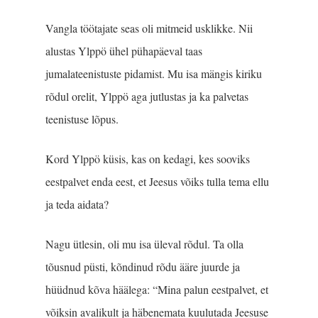
Vangla töötajate seas oli mitmeid usklikke. Nii
alustas Ylppö ühel pühapäeval taas
jumalateenistuste pidamist. Mu isa mängis kiriku
rõdul orelit, Ylppö aga jutlustas ja ka palvetas
teenistuse lõpus.
Kord Ylppö küsis, kas on kedagi, kes sooviks
eestpalvet enda eest, et Jeesus võiks tulla tema ellu
ja teda aidata?
Nagu ütlesin, oli mu isa üleval rõdul. Ta olla
tõusnud püsti, kõndinud rõdu ääre juurde ja
hüüdnud kõva häälega: “Mina palun eestpalvet, et
võiksin avalikult ja häbenemata kuulutada Jeesuse