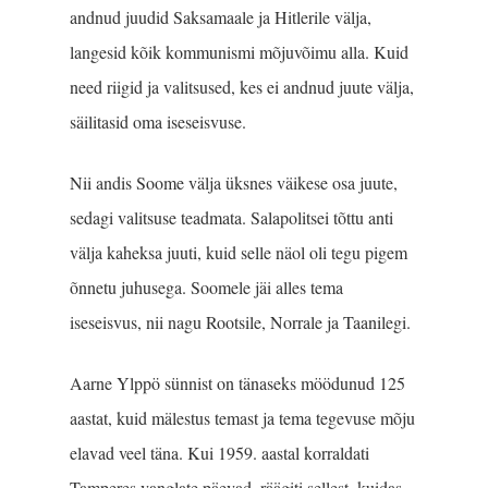
andnud juudid Saksamaale ja Hitlerile välja,
langesid kõik kommunismi mõjuvõimu alla. Kuid
need riigid ja valitsused, kes ei andnud juute välja,
säilitasid oma iseseisvuse.
Nii andis Soome välja üksnes väikese osa juute,
sedagi valitsuse teadmata. Salapolitsei tõttu anti
välja kaheksa juuti, kuid selle näol oli tegu pigem
õnnetu juhusega. Soomele jäi alles tema
iseseisvus, nii nagu Rootsile, Norrale ja Taanilegi.
Aarne Ylppö sünnist on tänaseks möödunud 125
aastat, kuid mälestus temast ja tema tegevuse mõju
elavad veel täna. Kui 1959. aastal korraldati
Tamperes vanglate päevad, räägiti sellest, kuidas