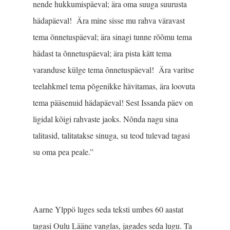
nende hukkumispäeval; ära oma suuga suurusta
hädapäeval! Ära mine sisse mu rahva väravast
tema õnnetuspäeval; ära sinagi tunne rõõmu tema
hädast ta õnnetuspäeval; ära pista kätt tema
varanduse külge tema õnnetuspäeval! Ära varitse
teelahkmel tema põgenikke hävitamas, ära loovuta
tema pääsenuid hädapäeval! Sest Issanda päev on
ligidal kõigi rahvaste jaoks. Nõnda nagu sina
talitasid, talitatakse sinuga, su teod tulevad tagasi
su oma pea peale.”
Aarne Ylppö luges seda teksti umbes 60 aastat
tagasi Oulu Lääne vanglas, jagades seda lugu. Ta