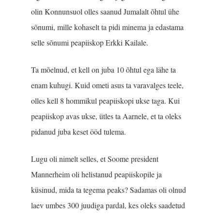
olin Konnunsuol olles saanud Jumalalt õhtul ühe
sõnumi, mille kohaselt ta pidi minema ja edastama
selle sõnumi peapiiskop Erkki Kailale.
Ta mõelnud, et kell on juba 10 õhtul ega lähe ta
enam kuhugi. Kuid ometi asus ta varavalges teele,
olles kell 8 hommikul peapiiskopi ukse taga. Kui
peapiiskop avas ukse, ütles ta Aarnele, et ta oleks
pidanud juba keset ööd tulema.
Lugu oli nimelt selles, et Soome president
Mannerheim oli helistanud peapiiskopile ja
küsinud, mida ta tegema peaks? Sadamas oli olnud
laev umbes 300 juudiga pardal, kes oleks saadetud