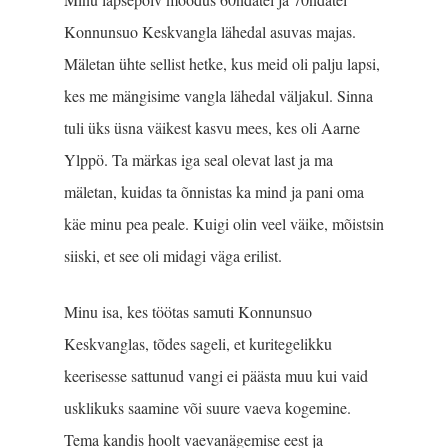
Konnunsuo Keskvangla lähedal asuvas majas.
Mäletan ühte sellist hetke, kus meid oli palju lapsi,
kes me mängisime vangla lähedal väljakul. Sinna
tuli üks üsna väikest kasvu mees, kes oli Aarne
Ylppö. Ta märkas iga seal olevat last ja ma
mäletan, kuidas ta õnnistas ka mind ja pani oma
käe minu pea peale. Kuigi olin veel väike, mõistsin
siiski, et see oli midagi väga erilist.
Minu isa, kes töötas samuti Konnunsuo
Keskvanglas, tõdes sageli, et kuritegelikku
keerisesse sattunud vangi ei päästa muu kui vaid
usklikuks saamine või suure vaeva kogemine.
Tema kandis hoolt vaevanägemise eest ja