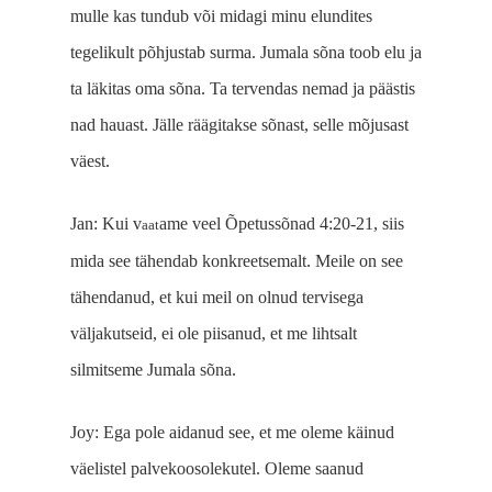
mulle kas tundub või midagi minu elundites
tegelikult põhjustab surma. Jumala sõna toob elu ja
ta läkitas oma sõna. Ta tervendas nemad ja päästis
nad hauast. Jälle räägitakse sõnast, selle mõjusast
väest.
Jan:
Kui v
ame veel Õpetussõnad 4:20-21,
siis
aat
mida see tähendab konkreetse
ma
lt. Meile
on see
tähenda
nud
, et
kui
meil
on olnud tervisega
väljakutseid,
ei ole piisa
nud
, et me lihtsalt
silmitseme Jumala sõna
.
Joy: Ega pole aidanud see, et me oleme käinud
väelistel palvekoosolekutel. Oleme saanud