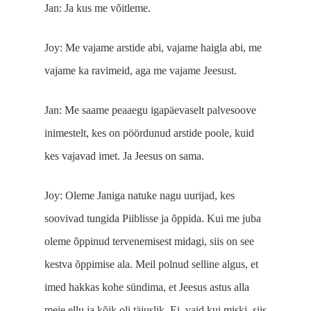
Jan: Ja kus me võitleme.
Joy: Me vajame arstide abi, vajame haigla abi, me
vajame ka ravimeid, aga me vajame Jeesust.
Jan: Me saame peaaegu igapäevaselt palvesoove
inimes­telt, kes on pöördunud arstide poole, kuid
kes vajavad imet. Ja Jeesus on sama.
Joy: Oleme Janiga natuke nagu uurijad, kes
soovivad tungida Piiblisse ja õppida. Kui me juba
oleme õppinud tervenemisest midagi, siis on see
kestva õppimise ala. Meil polnud selline algus, et
imed hakkas kohe sündima, et Jeesus astus alla
meie ellu ja kõik oli täiuslik. Ei, vaid kui miski, siis