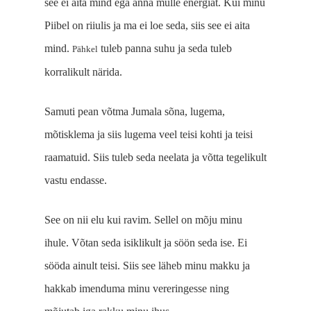
see ei aita mind ega anna mulle energiat. Kui minu
Piibel on riiulis ja ma ei
loe
seda, siis see ei aita
mind.
tuleb panna suhu ja seda tuleb
Pähkel
korralikult närida.
Samuti pean võtma Jumala sõna, lugema,
mõtisklema ja siis lugema veel teisi kohti ja teisi
raamatuid. Siis tuleb seda neelata ja võtta tegelikult
vastu endasse.
See on nii elu kui ravim. Sellel on mõju minu
ihule. Võtan seda isiklikult ja söön seda ise. Ei
sööda ainult teisi. Siis see läheb minu makku ja
hakkab imenduma minu vereringesse ning