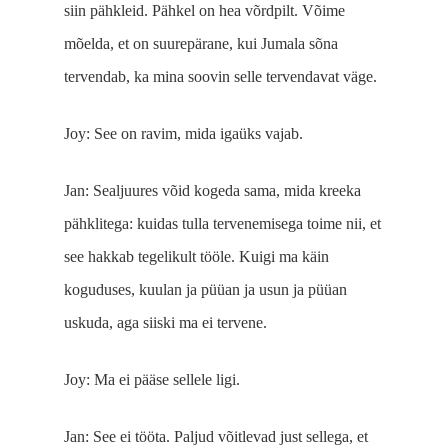
siin pähkleid. Pähkel on hea võrdpilt. Võime
mõelda, et on suurepärane, kui Jumala sõna
tervendab, ka mina soovin selle tervendavat väge.
Joy: See on ravim, mida igaüks vajab.
Jan: Sealjuures võid kogeda sama, mida kreeka
pähklitega: kuidas tulla tervenemisega toime nii, et
see hakkab tegelikult tööle. Kuigi ma käin
koguduses, kuulan ja püüan ja usun ja püüan
uskuda, aga siiski ma ei tervene.
Joy: Ma ei pääse sellele ligi.
Jan: See ei tööta. Paljud võitlevad just sellega, et