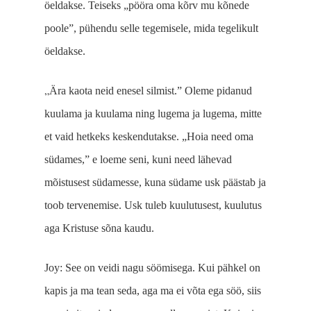
öeldakse. Teiseks „pööra oma kõrv mu kõnede
poole”, pühendu selle tegemisele, mida tegelikult
öeldakse.
„
Ära kaota neid enesel silmist.” Oleme pidanud
kuulama ja kuulama ning lugema ja lugema, mitte
et vaid hetkeks keskendutakse. „Hoia need oma
südames,” e loeme seni, kuni need lähevad
mõistusest südamesse, kuna südame usk päästab ja
toob tervenemise. Usk tuleb kuulutusest, kuulutus
aga Kristuse sõna kaudu.
Joy:
See on v
eidi
nagu söömi
sega
. Kui pähkel on
kapis ja ma tean seda, aga
ma
ei võta
ega söö
, siis