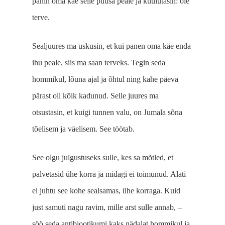
panin oma käe selle puusa peale ja kuulutasin: ole
terve.
Sealjuures ma uskusin, et kui panen oma käe enda
ihu peale, siis ma saan terveks. Tegin seda
hommikul, lõuna ajal ja õhtul ning kahe päeva
pärast oli kõik kadunud. Selle juures ma
otsustasin, et kuigi tunnen valu, on Jumala sõna
tõelisem ja väelisem. See töötab.
See olgu julgustuseks sulle, kes sa mõtled, et
palvetasid ühe korra ja midagi ei toimunud. Alati
ei juhtu see kohe sealsamas, ühe korraga. Kuid
just samuti nagu ravim, mille arst sulle annab, ‒
söö seda antibiootikumi kaks nädalat hommikul ja