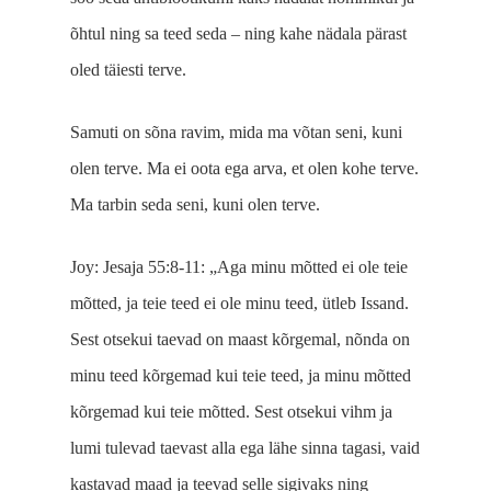
õhtul ning sa teed seda ‒ ning kahe nädala pärast
oled täiesti terve.
Samuti on sõna ravim, mida ma võtan seni, kuni
olen terve. Ma ei oota ega arva, et olen kohe terve.
Ma tarbin seda seni, kuni olen terve.
Joy: Jesaja 55:8-11: „Aga minu mõtted ei ole teie
mõtted, ja teie teed ei ole minu teed, ütleb Issand.
Sest otsekui taevad on maast kõrgemal, nõnda on
minu teed kõrgemad kui teie teed, ja minu mõtted
kõrgemad kui teie mõtted. Sest otsekui vihm ja
lumi tulevad taevast alla ega lähe sinna tagasi, vaid
kastavad maad ja teevad selle sigivaks ning