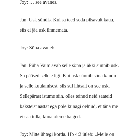
Joy: … see avanes.
Jan: Usk sündis. Kui sa teed seda piisavalt kaua,
siis ei jää usk ilmnemata.
Joy: Sõna avaneb.
Jan: Püha Vaim avab selle sõna ja äkki sünnib usk.
Sa pääsed sellele ligi. Kui usk sünnib sõna kaudu
ja selle kuulamisest, siis sul lihtsalt on see usk.
Sellepärast istume siin, olles teinud neid saateid
kaksteist aastat ega pole kunagi öelnud, et täna me
ei saa tulla, kuna oleme haiged.
Joy: Mitte ühtegi korda. Hb 4:2 ütleb: „Meile on