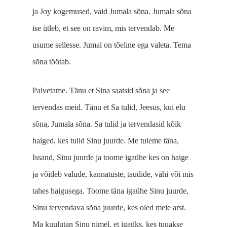
ja Joy kogemused, vaid Jumala sõna. Jumala sõna
ise ütleb, et see on ravim, mis tervendab. Me
usume sellesse. Jumal on tõeline ega valeta. Tema
sõna töötab.
Palvetame. Tänu et Sina saatsid sõna ja see
tervendas meid. Tänu et Sa tulid, Jeesus, kui elu
sõna, Jumala sõna. Sa tulid ja tervendasid kõik
haiged, kes tulid Sinu juurde. Me tuleme täna,
Issand, Sinu juurde ja toome igaühe kes on haige
ja võitleb valude, kannatuste, taudide, vähi või mis
tahes haigusega. Toome täna igaühe Sinu juurde,
Sinu tervendava sõna juurde, kes oled meie arst.
Ma kuulutan Sinu nimel, et igaüks, kes tuuakse