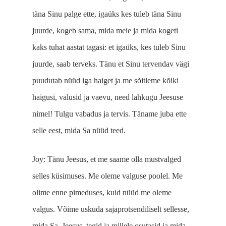
täna Sinu palge ette, igaüks kes tuleb täna Sinu
juurde, kogeb sama, mida meie ja mida kogeti
kaks tuhat aastat tagasi: et igaüks, kes tuleb Sinu
juurde, saab terveks. Tänu et Sinu tervendav vägi
puudutab nüüd iga haiget ja me sõitleme kõiki
haigusi, valusid ja vaevu, need lahkugu Jeesuse
nimel! Tulgu vabadus ja tervis. Täname juba ette
selle eest, mida Sa nüüd teed.
Joy: Tänu Jeesus, et me saame olla mustvalged
selles küsimuses. Me oleme valguse poolel. Me
olime enne pimeduses, kuid nüüd me oleme
valgus. Võime uskuda sajaprotsendiliselt sellesse,
mida Sa, Jeesus, tegid ja millele osutasid ja mida