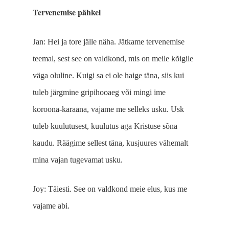
Tervenemise pähkel
Jan: Hei ja tore jälle näha. Jätkame tervenemise
teemal, sest see on valdkond, mis on meile kõigile
väga oluline. Kuigi sa ei ole haige täna, siis kui
tuleb järgmine gripihooaeg või mingi ime
koroona-karaana, vajame me selleks usku. Usk
tuleb kuulutusest, kuulutus aga Kristuse sõna
kaudu. Räägime sellest täna, kusjuures vähemalt
mina vajan tugevamat usku.
Joy: Täiesti. See on valdkond meie elus, kus me
vajame abi.