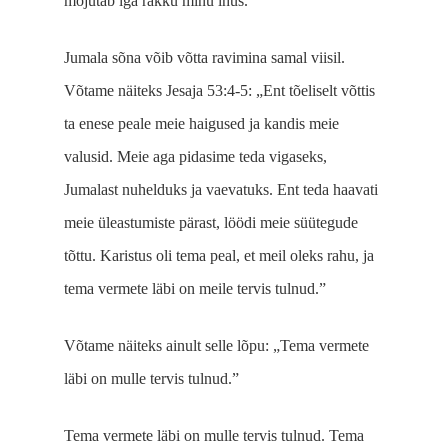
mõjutab iga rakku minu ihus.
Jumala sõna võib võtta ravimina samal viisil.
Võtame näiteks Jesaja 53:4-5: „Ent tõeliselt võttis
ta enese peale meie haigused ja kandis meie
valusid. Meie aga pidasime teda vigaseks,
Jumalast nuhelduks ja vaevatuks. Ent teda haavati
meie üleastumiste pärast, löödi meie süütegude
tõttu. Karistus oli tema peal, et meil oleks rahu, ja
tema vermete läbi on meile tervis tulnud.”
Võtame näiteks ainult selle lõpu: „Tema vermete
läbi on mulle tervis tulnud.”
Tema vermete läbi on mulle tervis tulnud. Tema