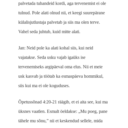
palvetada tuhandeid kordi, aga tervenemist ei ole
tulnud. Pole alati olnud nii, et keegi suurepärane
külalisjutlustaja palvetab ja siis ma olen terve.
Vahel seda juhtub, kuid mitte alati.
Jan: Neid pole ka alati kohal siis, kui neid
vajatakse. Seda usku vajab igaüks ise
tervenemiseks argipäeval oma elus. Nii et meie
usk kasvab ja töötab ka esmaspäeva hommikul,
siis kui ma ei ole koguduses.
Õpetussõnad 4:20-21 räägib, et ei aita see, kui ma
üksnes vaatlen. Esmalt öeldakse: „Mu poeg, pane
tähele mu sõnu,” nii et keskendud sellele, mida