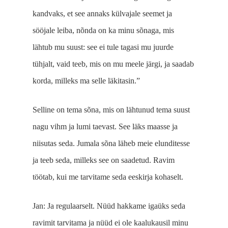
kandvaks, et see annaks külvajale seemet ja
sööjale leiba, nõnda on ka minu sõnaga, mis
lähtub mu suust: see ei tule tagasi mu juurde
tühjalt, vaid teeb, mis on mu meele järgi, ja saadab
korda, milleks ma selle läkitasin.”
Selline on tema sõna, mis on lähtunud tema suust
nagu vihm ja lumi taevast. See läks maasse ja
niisutas seda. Jumala sõna läheb meie elunditesse
ja teeb seda, milleks see on saadetud. Ravim
töötab, kui me tarvitame seda eeskirja kohaselt.
Jan: Ja regulaarselt. Nüüd hakkame igaüks seda
ravimit tarvitama ja nüüd ei ole kaalukausil minu