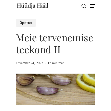
Menu
Skip
search
to
Close
main
Õpetus
Menu
content
Meie tervenemise
teekond II
november 24, 2023
12 min read