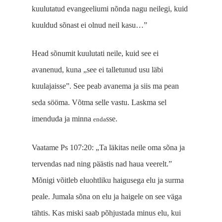
kuulutatud evangeeliumi nõnda nagu neilegi, kuid
kuuldud sõnast ei olnud neil kasu…”
Hea
d sõnumit
kuulutati
neile
, kuid see ei
avanenud,
kuna „see ei talletunud usu läbi
kuulajaisse”
.
Se
e peab avanema ja siis ma pean
seda sööma. Võt
m
a se
ll
e vastu. Las
km
a sel
imend
uda ja minna
sse.
enda
Vaatame Ps 107:20: „Ta läkitas neile oma sõna ja
tervendas nad ning päästis nad haua veerelt.”
Mõnigi võitleb eluohtliku haigusega elu ja surma
peale. Jumala sõna on elu ja haigele on see väga
tähtis. Kas miski saab põhjustada minus elu, kui