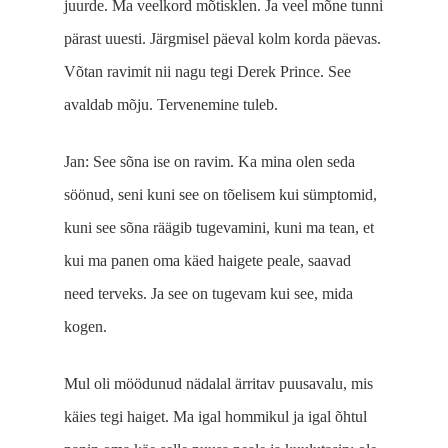
juurde. Ma veelkord mõtisk­len. Ja veel mõne tunni
pärast uuesti. Järgmisel päeval kolm korda päevas.
Võtan ravimit nii nagu tegi Derek Prince. See
avaldab mõju. Tervenemine tuleb.
Jan: See sõna ise on ravim. Ka mina olen seda
söönud, seni kuni see on tõelisem kui sümptomid,
kuni see sõna räägib tugevamini, kuni ma tean, et
kui ma panen oma käed haigete peale, saavad
need terveks. Ja see on tugevam kui see, mida
kogen.
Mul oli möödunud nädalal ärritav puusavalu, mis
käies tegi haiget. Ma igal hommikul ja igal õhtul