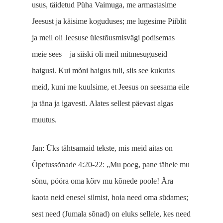
usus, täidetud Püha Vaimuga, me armastasime
Jeesust ja käisime koguduses; me lugesime Piiblit
ja meil oli Jeesuse ülestõusmisvägi podisemas
meie sees ‒ ja siiski oli meil mitmesuguseid
haigusi. Kui mõni haigus tuli, siis see kukutas
meid, kuni me kuulsime, et Jeesus on seesama eile
ja täna ja igavesti. Alates sellest päevast algas
muutus.
Jan: Üks tähtsamaid tekste, mis meid aitas on
Õpetussõnade 4:20-22: „Mu poeg, pane tähele mu
sõnu, pööra oma kõrv mu kõnede poole! Ära
kaota neid enesel silmist, hoia need oma südames;
sest need (Jumala sõnad) on eluks sellele, kes need