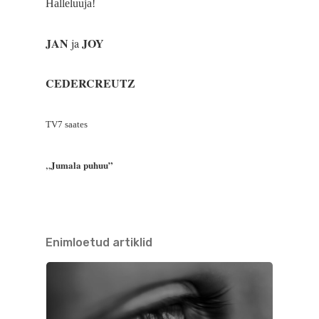
Halleluuja!
JAN
JOY
ja
CEDERCREUTZ
TV7 saates
„
Jumala puhuu”
Enimloetud artiklid