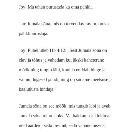
Joy: Ma tahan purustada ka oma pähkli.
Jan: Jumala sõna, mis on tervendav ravim, on ka
pähklipurustaja.
Joy: Piibel ütleb Hb 4:12: „Sest Jumala sõna on
elav ja tõhus ja vahedam kui ükski kaheterane
mõõk ning tungib läbi, kuni ta eraldab hinge ja
vaimu, liigesed ja üdi, ning on südame meelsuse ja
kaalutluste hindaja.”
Jumala sõna on see mõõk, mis tungib läbi ja avab
Jumala sõna minu jaoks. Ma hakkan sealt leidma
neid aardeid, seda ravimit, seda vabanemisviisi,