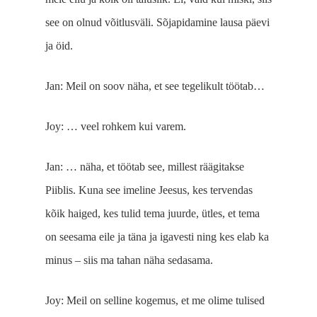
see on olnud võitlusväli. Sõjapidamine lausa päevi
ja öid.
Jan: Meil on soov näha, et see tegelikult töötab…
Joy: … veel rohkem kui varem.
Jan: … näha, et töötab see, millest räägitakse
Piiblis. Kuna see imeline Jeesus, kes tervendas
kõik haiged, kes tulid tema juurde, ütles, et tema
on seesama eile ja täna ja igavesti ning kes elab ka
minus ‒ siis ma tahan näha sedasama.
Joy: Meil on selline kogemus, et me olime tulised