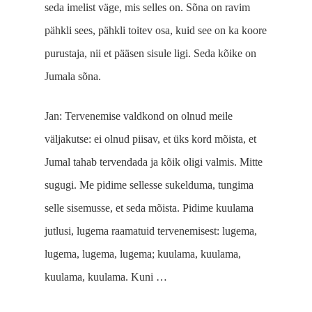
seda imelist väge, mis selles on. Sõna on ravim
pähkli sees, pähkli toitev osa, kuid see on ka koore
purustaja, nii et pääsen sisule ligi. Seda kõike on
Jumala sõna.
Jan: Tervenemise valdkond on olnud meile
väljakutse: ei olnud piisav, et üks kord mõista, et
Jumal tahab tervendada ja kõik oligi valmis. Mitte
sugugi. Me pidime sellesse sukelduma, tungima
selle sisemusse, et seda mõista. Pidime kuulama
jutlusi, lugema raamatuid tervenemisest: lugema,
lugema, lugema, lugema; kuulama, kuulama,
kuulama, kuulama. Kuni …