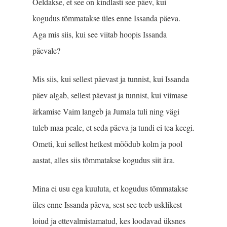
Öeldakse, et see on kindlasti see päev, kui
kogudus tõmmatakse üles enne Issanda päeva.
Aga mis siis, kui see viitab hoopis Issanda
päevale?
Mis siis, kui sellest päevast ja tunnist, kui Issanda
päev algab, sellest päevast ja tunnist, kui viimase
ärkamise Vaim langeb ja Jumala tuli ning vägi
tuleb maa peale, et seda päeva ja tundi ei tea keegi.
Ometi, kui sellest hetkest möödub kolm ja pool
aastat, alles siis tõmmatakse kogudus siit ära.
Mina ei usu ega kuuluta, et kogudus tõmmatakse
üles enne Issanda päeva, sest see teeb usklikest
loiud ja ettevalmistamatud, kes loodavad üksnes