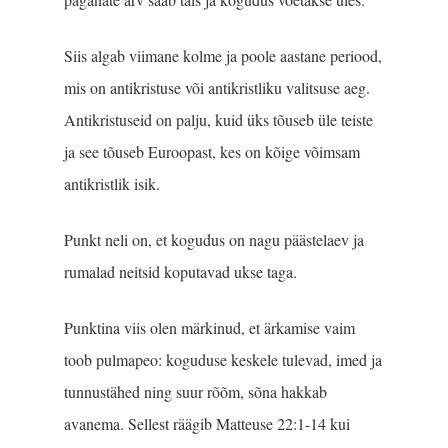
Siis algab viimane kolme ja poole aastane periood,
mis on antikristuse või antikristliku valitsuse aeg.
Antikristuseid on palju, kuid üks tõuseb üle teiste
ja see tõuseb Euroopast, kes on kõige võimsam
antikristlik isik.
Punkt neli on, et kogudus on nagu päästelaev ja
rumalad neitsid koputavad ukse taga.
Punktina viis olen märkinud, et ärkamise vaim
toob pulmapeo: koguduse keskele tulevad, imed ja
tunnustähed ning suur rõõm, sõna hakkab
avanema. Sellest räägib Matteuse 22:1-14 kui