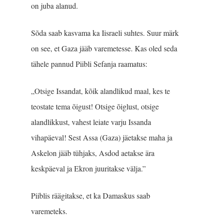
on juba alanud.
Sõda saab kasvama ka Iisraeli suhtes. Suur märk
on see, et Gaza jääb varemetesse. Kas oled seda
tähele pannud Piibli Sefanja raamatus:
„Otsige Issandat, kõik alandlikud maal, kes te
teostate tema õigust! Otsige õiglust, otsige
alandlikkust, vahest leiate varju Issanda
vihapäeval! Sest Assa (Gaza) jäetakse maha ja
Askelon jääb tühjaks, Asdod aetakse ära
keskpäeval ja Ekron juuritakse välja.”
Piiblis räägitakse, et ka Damaskus saab
varemeteks.