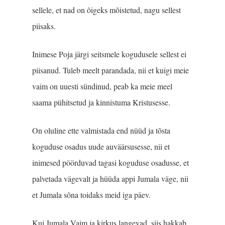
sellele, et nad on õigeks mõistetud, nagu sellest
piisaks.
Inimese Poja järgi seitsmele kogudusele sellest ei
piisanud. Tuleb meelt parandada, nii et kuigi meie
vaim on uuesti sündinud, peab ka meie meel
saama pühitsetud ja kinnistuma Kristusesse.
On oluline ette valmistada end nüüd ja tõsta
koguduse osadus uude auväärsusesse, nii et
inimesed pöörduvad tagasi koguduse osadusse, et
palvetada vägevalt ja hüüda appi Jumala väge, nii
et Jumala sõna toidaks meid iga päev.
Kui Jumala Vaim ja kirkus langevad, siis hakkab