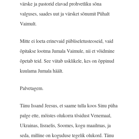
värske ja pastorid elavad prohvetliku sõna
valguses, saades uut ja värsket sõnumit Pühalt
Vaimult.
Mitte ei loeta erinevaid piibliseletusteoseid, vaid
õpitakse lootma Jumala Vaimule, nii et võidmine
õpetab teid. See viitab usklikele, kes on õppinud
kuulama Jumala häält.
Palvetagem.
Tänu Issand Jeesus, et saame tulla koos Sinu püha
palge ette, mõistes olukorra tõsidust Venemaal,
Ukrainas, Iisraelis, Soomes, kogu maailmas, ja
seda, milline on koguduse tegelik olukord. Tänu