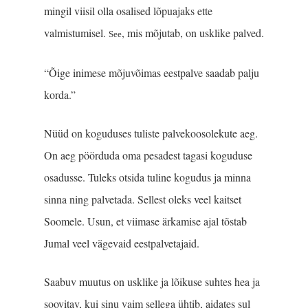
mingil viisil olla osalised lõpuajaks ette
valmistumisel.
, mis mõjutab, on usklike palved.
See
“Õige inimese mõjuvõimas eestpalve saadab palju
korda.”
Nüüd on koguduses tuliste palvekoosolekute aeg.
On aeg pöörduda oma pesadest tagasi koguduse
osadusse. Tuleks otsida tuline kogudus ja minna
sinna ning palvetada. Sellest oleks veel kaitset
Soomele. Usun, et viimase ärkamise ajal tõstab
Jumal veel vägevaid eestpalvetajaid.
Saabuv muutus on usklike ja lõikuse suhtes hea ja
soovitav, kui sinu vaim sellega ühtib, aidates sul