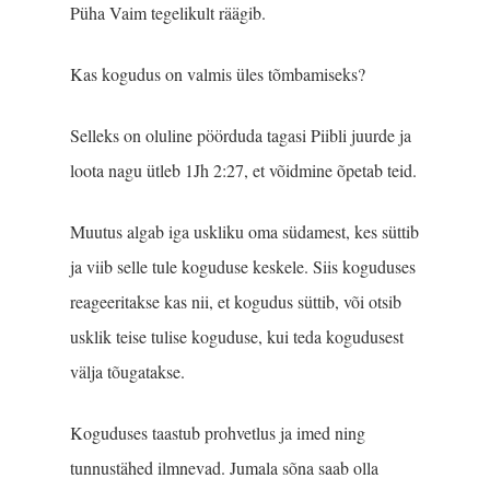
Püha Vaim tegelikult räägib.
Kas kogudus on valmis üles tõmbamiseks?
Selleks on oluline pöörduda tagasi Piibli juurde ja
loota nagu ütleb 1Jh 2:27, et võidmine õpetab teid.
Muutus algab iga uskliku oma südamest, kes süttib
ja viib selle tule koguduse keskele. Siis koguduses
reageeritakse kas nii, et kogudus süttib, või otsib
usklik teise tulise koguduse, kui teda kogudusest
välja tõugatakse.
Koguduses taastub prohvetlus ja imed ning
tunnustähed ilmnevad. Jumala sõna saab olla