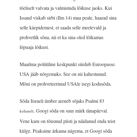
tõeliselt valvata ja valmistuda lõikuse jaoks. Kui
Issand viskab sirbi (Ilm 14) maa peale, haarad sina
selle käepidemest, et saada selle meelevald ja
prohvetlik sõna, nii et ka sina oled lõikamas
lõpuaja lõikust.
Maailma poliitiline keskpunkt siirdub Euroopasse.
USA jääb nõrgemaks. See on nii kahestunud.
Mõni on prohveteerinud USAle isegi kodusõda.
Sõda Iisraeli ümber areneb sõjaks Psalmi 83
. Googi sõda on suur märk tänapäeval.
kohaselt
Vene karu on tõusnud püsti ja näidanud enda teist
külge. Peaksime ärkama nägema, et Googi sõda