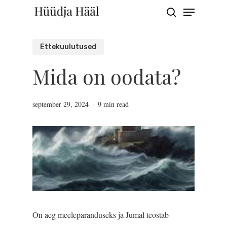
Menu
Skip
search
to
Close
main
Ettekuulutused
Menu
content
Mida on oodata?
september 29, 2024
9 min read
On aeg meeleparanduseks ja Jumal teostab