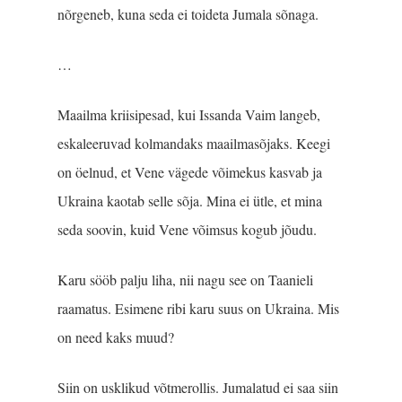
nõrgeneb, kuna seda ei toideta Jumala sõnaga.
…
Maailma kriisipesad, kui Issanda Vaim langeb,
eskaleeruvad kolmandaks maailmasõjaks. Keegi
on öelnud, et Vene vägede võimekus kasvab ja
Ukraina kaotab selle sõja. Mina ei ütle, et mina
seda soovin, kuid Vene võimsus kogub jõudu.
Karu sööb palju liha, nii nagu see on Taanieli
raamatus. Esimene ribi karu suus on Ukraina. Mis
on need kaks muud?
Siin on usklikud võtmerollis. Jumalatud ei saa siin