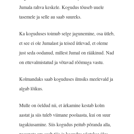
Jumala rahva keskele. Kogudus tõuseb uuele
tasemele ja selle au saab suureks.
Ka koguduses toimub selge jagunemine, osa ütleb,
et see ei ole Jumalast ja teised ütlevad, et oleme
just seda oodanud, millest Jumal on rääkinud. Nad
on ettevalmistatud ja võtavad rõõmuga vastu.
Kolmandaks saab koguduses ilmsiks meelevald ja
algab lõikus.
Mulle on öeldud nii, et ärkamine kestab kolm
aastat ja siis tuleb viimane poolaasta, kui on suur
tagakiusamine. Siis kogudus peitub põranda alla,
paganate arv saab täis ja kogudus võetakse üles.