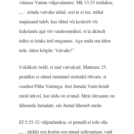
viimase Vaimu väljavalamise. Mk 13:35 öeldakse,
„… nõnda valvake nüüd, sest te ei tea, millal
majaisand tuleb, kas õhtul või keskööl või
kukelaulu ajal või varahommikul, et ta äkitselt
tulles ei leiaks teid magamas. Aga mida ma ütlen
teile, ütlen kõigile: Valvake!”
Usklikele öeldi, et nad valvaksid. Matteuse 25.
peatükis ei olnud rumalatel neitsidel õlivaru, st
osadust Püha Vaimuga. Just Jumala Vaim hoiab
meid ärkvel, kui süda on avatud. Meie ülesanne on
läheneda Jumalale, siis Jumal läheneb meile.
Ef 5:25-32 väljendatakse, et pruudil ei tohi olla
„… plekki ega kortsu ega muud sellesarnast, vaid