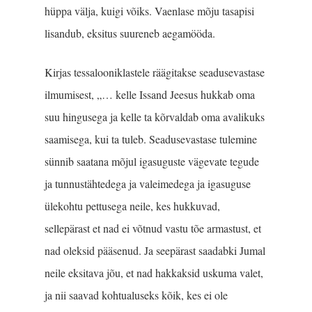
hüppa välja, kuigi võiks. Vaenlase mõju tasapisi
lisandub, eksitus suureneb aegamööda.
Kirjas tessalooniklastele räägitakse seadusevastase
ilmumisest, „… kelle Issand Jeesus hukkab oma
suu hingusega ja kelle ta kõrvaldab oma avalikuks
saamisega, kui ta tuleb. Seadusevastase tulemine
sünnib saatana mõjul igasuguste vägevate tegude
ja tunnustähtedega ja valeimedega ja igasuguse
ülekohtu pettusega neile, kes hukkuvad,
sellepärast et nad ei võtnud vastu tõe armastust, et
nad oleksid pääsenud. Ja seepärast saadabki Jumal
neile eksitava jõu, et nad hakkaksid uskuma valet,
ja nii saavad kohtualuseks kõik, kes ei ole