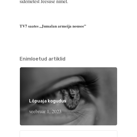
sidemetest Jeesuse nimel.
TV7 saates „
Jumalan armeija nousee”
Enimloetud artiklid
Lõpuaja kogudus
veebruar 1, 2023