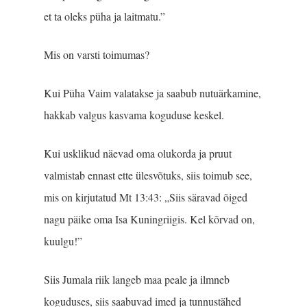
et ta oleks püha ja laitmatu.”
Mis on varsti toimumas?
Kui Püha Vaim valatakse ja saabub nutuärkamine,
hakkab valgus kasvama koguduse keskel.
Kui usklikud näevad oma olukorda ja pruut
valmistab ennast ette ülesvõtuks, siis toimub see,
mis on kirjutatud Mt 13:43: „Siis säravad õiged
nagu päike oma Isa Kuningriigis. Kel kõrvad on,
kuulgu!”
Siis Jumala riik langeb maa peale ja ilmneb
koguduses, siis saabuvad imed ja tunnustähed