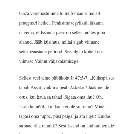
Gaza varemestumine toimub meie silme all
praegusel hetkel. Peaksime tegelikult ärkama
nägema, et Issanda päev on selles mõttes juba
alanud. Jääb küsimus, millal algab viimane
seitsmeaastane periood. See algab kohe koos
viimase Vaimu väljavalamisega.
Sellest veel teine piiblikoht Jr 47:5-7: „Kiilaspäisus
tabab Assat, vaikima peab Askelon! Jääk nende
orus, kui kaua sa tahad lõigata oma ihu? Oh,
Issanda mõõk, kui kaua ei ole sul rahu? Mine
tagasi oma tuppe, püsi paigal ja ära liigu! Kuidas
sa saad olla rahulik? Sest Issand on andnud temale