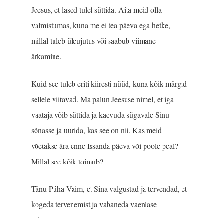
Jeesus, et lased tulel süttida. Aita meid olla
valmistumas, kuna me ei tea päeva ega hetke,
millal tuleb üleujutus või saabub viimane
ärkamine.
Kuid see tuleb eriti kiiresti nüüd, kuna kõik märgid
sellele viitavad. Ma palun Jeesuse nimel, et iga
vaataja võib süttida ja kaevuda sügavale Sinu
sõnasse ja uurida, kas see on nii. Kas meid
võetakse ära enne Issanda päeva või poole peal?
Millal see kõik toimub?
Tänu Püha Vaim, et Sina valgustad ja tervendad, et
kogeda tervenemist ja vabaneda vaenlase