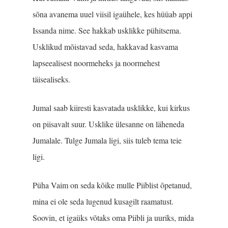
sõna avanema uuel viisil igaühele, kes hüüab appi
Issanda nime. See hakkab usklikke pü­hitsema.
Usklikud mõistavad seda, hakkavad kasvama
lapseealisest noormeheks ja noormehest
täisealiseks.
Jumal saab kiiresti kasvatada usklikke, kui kirkus
on piisavalt suur. Usklike ülesanne on läheneda
Jumalale. Tulge Jumala ligi, siis tuleb tema teie
ligi.
Püha Vaim on seda kõike mulle Piiblist õpetanud,
mina ei ole seda lugenud kusagilt raamatust.
Soovin, et igaüks võtaks oma Piibli ja uuriks, mida