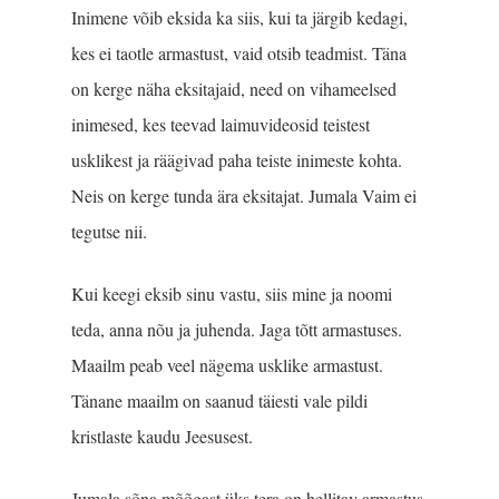
Inimene võib eksida ka siis, kui ta järgib kedagi,
kes ei taotle armastust, vaid otsib teadmist. Täna
on kerge näha eksitajaid, need on vihameelsed
inimesed, kes teevad laimuvideosid teistest
usklikest ja räägivad paha teiste inimeste kohta.
Neis on kerge tunda ära eksitajat. Jumala Vaim ei
tegutse nii.
Kui keegi eksib sinu vastu, siis mine ja noomi
teda, anna nõu ja juhenda. Jaga tõtt armastuses.
Maailm peab veel nägema usklike armastust.
Tänane maailm on saanud täiesti vale pildi
kristlaste kaudu Jeesusest.
Jumala sõna mõõgast üks tera on hellitav armastus