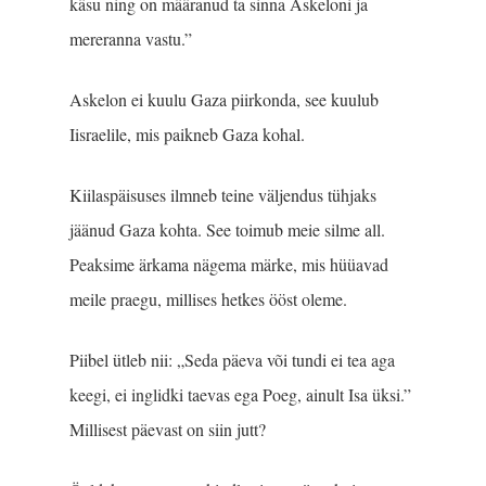
käsu ning on määranud ta sinna Askeloni ja
mereranna vastu.”
Askelon ei kuulu Gaza piirkonda, see kuulub
Iisraelile, mis paikneb Gaza kohal.
Kiilaspäisuses ilmneb teine väljendus tühjaks
jäänud Gaza kohta. See toimub meie silme all.
Peaksime ärkama nägema märke, mis hüüavad
meile praegu, millises hetkes ööst oleme.
Piibel ütleb nii: „Seda päeva või tundi ei tea aga
keegi, ei inglidki taevas ega Poeg, ainult Isa üksi.”
Millisest päevast on siin jutt?