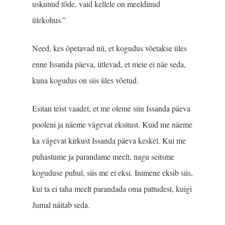
uskunud tõde, vaid kellele on meeldinud
ülekohus.”
Need, kes õpetavad nii, et kogudus võetakse üles
enne Issanda päeva, ütlevad, et meie ei näe seda,
kuna kogudus on siis üles võetud.
Esitan teist vaadet, et me oleme siin Issanda päeva
pooleni ja näeme vägevat eksitust. Kuid me näeme
ka vägevat kirkust Issanda päeva keskel. Kui me
puhastume ja parandame meelt, nagu seitsme
koguduse puhul, siis me ei eksi. Inimene eksib siis,
kui ta ei taha meelt parandada oma pattudest, kuigi
Jumal näitab seda.