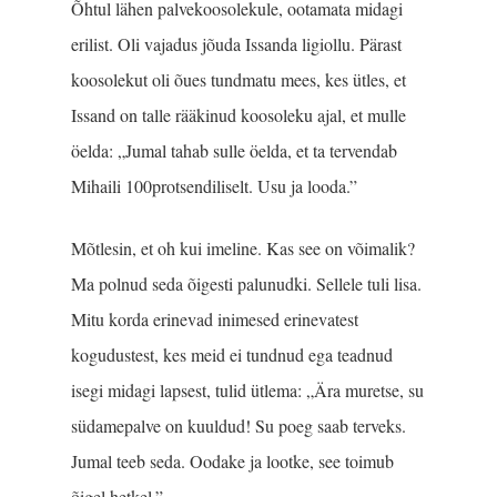
Õhtul lähen palvekoosolekule, ootamata midagi
erilist. Oli vajadus jõuda Issanda ligiollu. Pärast
koosolekut oli õues tundmatu mees, kes ütles, et
Issand on talle rääkinud koosoleku ajal, et mulle
öelda: „Jumal tahab sulle öelda, et ta tervendab
Mihaili 100protsendiliselt. Usu ja looda.”
Mõtlesin, et oh kui imeline. Kas see on võimalik?
Ma polnud seda õigesti palunudki. Sellele tuli lisa.
Mitu korda erinevad inimesed erinevatest
kogudustest, kes meid ei tundnud ega teadnud
isegi midagi lapsest, tulid ütlema: „Ära muretse, su
südamepalve on kuuldud! Su poeg saab terveks.
Jumal teeb seda. Oodake ja lootke, see toimub
õigel hetkel.”