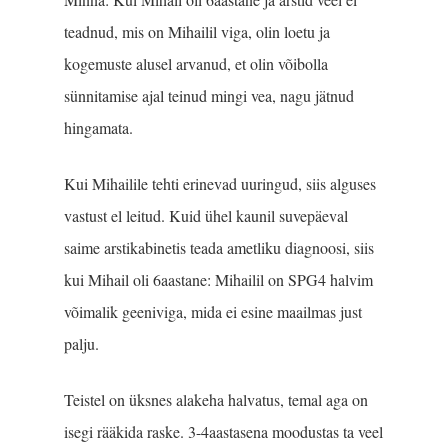
teadnud, mis on Mihailil viga, olin loetu ja
kogemuste alusel arvanud, et olin võibolla
sünnitamise ajal teinud mingi vea, nagu jätnud
hingamata.
Kui Mihailile tehti erinevad uuringud, siis alguses
vastust el leitud. Kuid ühel kaunil suvepäeval
saime arstikabinetis teada ametliku diagnoosi, siis
kui Mihail oli 6aastane: Mihailil on SPG4 halvim
võimalik geeniviga, mida ei esine maailmas just
palju.
Teistel on üksnes alakeha halvatus, temal aga on
isegi rääkida raske. 3-4aastasena moodustas ta veel