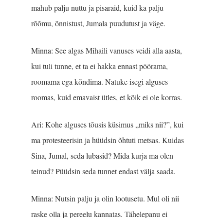
mahub palju nuttu ja pisaraid, kuid ka palju
rõõmu, õnnistust, Jumala puudutust ja väge.
Minna: See algas Mihaili vanuses veidi alla aasta,
kui tuli tunne, et ta ei hakka ennast pöörama,
roomama ega kõndima. Natuke isegi alguses
roomas, kuid emavaist ütles, et kõik ei ole korras.
Ari: Kohe alguses tõusis küsimus „miks nii?”, kui
ma protesteerisin ja hüüdsin õhtuti metsas. Kuidas
Sina, Jumal, seda lubasid? Mida kurja ma olen
teinud? Püüdsin seda tunnet endast välja saada.
Minna: Nutsin palju ja olin lootusetu. Mul oli nii
raske olla ja pereelu kannatas. Tähelepanu ei