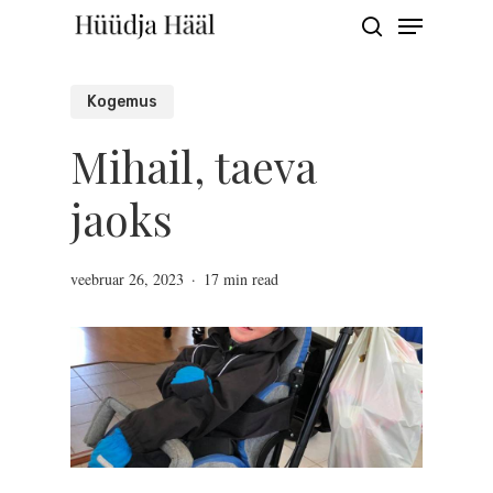
Menu
Skip
search
to
Close
main
Kogemus
Menu
content
Mihail, taeva
jaoks
veebruar 26, 2023
17 min read