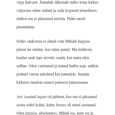
väga halvasti. Jumalale lähemale tulles tema kirkus
valgustas minu südant ja seda kogumit pimeduses,
millest ma ei pääsenud mööda. Pidin meelt
parandama.
Selles olukorras ei olnud valu Mihaili haiguse
pärast nii oluline, kui minu patud. Ma mõtlesin,
kuidas saab laps terveks saada, kui mina olen
selline. Olen valetanud ja teinud halbu asju, millele
polnud varem mõelnud kui pattudele. Jumala
kirkuses tundsin ennast patusest patusemana.
Ari: Aastaid tagasi oli juhtum, kus ma ei jaksanud
seista sellel kohal, kuhu Jeesus oli mind asetanud.
Olen pereisa, abielumees, Mihali isa, laste isa ja