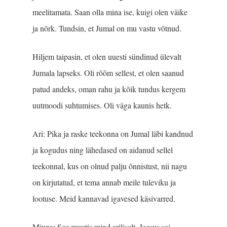
meelitamata. Saan olla mina ise, kuigi olen väike
ja nõrk. Tundsin, et Jumal on mu vastu võtnud.
Hiljem taipasin, et olen uuesti sündinud ülevalt
Jumala lapseks. Oli rõõm sellest, et olen saanud
patud andeks, oman rahu ja kõik tundus kergem
uutmoodi suhtumises. Oli väga kaunis hetk.
Ari: Pika ja raske teekonna on Jumal läbi kandnud
ja kogudus ning lähedased on aidanud sellel
teekonnal, kus on olnud palju õnnistust, nii nagu
on kirjutatud, et tema annab meile tuleviku ja
lootuse. Meid kannavad igavesed käsivarred.
Minna: See muutis mind eriliselt. Jeesus sai