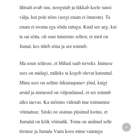
lihtsalt avab suu, noogutab ja lükkab keele suust
välja, kui pole nõus (seegi enam ei õnnestu). Ta
enam ei rooma ega sõida rattaga. Kuid see aeg, kui
ta sai sõita, oli suur tunnistus sellest, et meil on
Jumal, kes ütleb sõna ja see toimub.
Ma usun sellesse, et Mihail saab terveks. Inimese
sees on midagi, milleks ta kogeb olevat kutsutud.
Minu sees on selline liikumapanev jõud, kuigi
arstid ja inimesed on väljendanud, et see toimub
alles taevas. Ka mõistus välistab ime toimumise
võimaluse. Siiski on sisimas püsinud lootus, et
Jumalal on kõik võimalik. Tema on andnud selle
tõotuse ja Jumala Vaim koos minu vaimuga