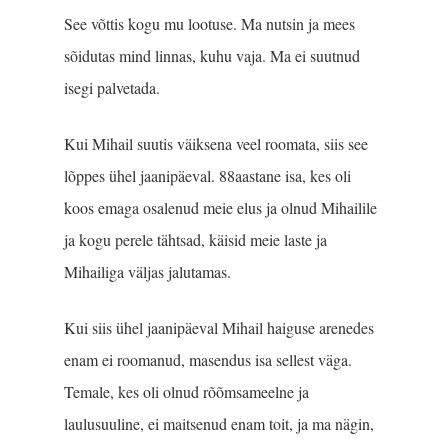
See võttis kogu mu lootuse. Ma nutsin ja mees
sõidutas mind linnas, kuhu vaja. Ma ei suutnud
isegi palvetada.
Kui Mihail suutis väiksena veel roomata, siis see
lõppes ühel jaanipäeval. 88aastane isa, kes oli
koos emaga osalenud meie elus ja olnud Mihailile
ja kogu perele tähtsad, käisid meie laste ja
Mihailiga väljas jalutamas.
Kui siis ühel jaanipäeval Mihail haiguse arenedes
enam ei roomanud, masendus isa sellest väga.
Temale, kes oli olnud rõõmsameelne ja
laulusuuline, ei maitsenud enam toit, ja ma nägin,