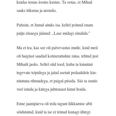
kuidas temas lootus kustus. Ta ootas, et Mihail
saaks liikuma ja areneks.
Palusin, et Jumal aitaks isa, kellel polnud enam
palju eluaega jäänud: „Lase midagi sündida.”
Ma ei tea, kas see oli palvevastus mulle, kuid meil
oli haiglast saadud kolmerattaline ratas, tehtud just
Mihaili jaoks. Sellel olid toed, kuhu ta kinnitati
tugevate teipidega ja jalad asetati pedaalidele kin­
nitatuna rihmadega, et paigal püsida. Siis ta suutis
veel istuda ja kätega juhtrauast kinni hoida.
Enne jaanipäeva oli teda tagant lükkamise abil
sõidutatud, kuid ta ise ei teinud kunagi ühtegi