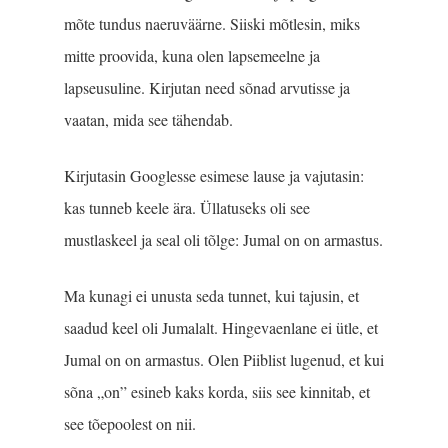
mõte tundus naeruväärne. Siiski mõtlesin, miks
mitte proovida, kuna olen lapsemeelne ja
lapseusuline. Kirjutan need sõnad arvutisse ja
vaatan, mida see tähendab.
Kirjutasin Googlesse esimese lause ja vajutasin:
kas tunneb keele ära. Üllatuseks oli see
mustlaskeel ja seal oli tõlge: Jumal on on armastus.
Ma kunagi ei unusta seda tunnet, kui tajusin, et
saadud keel oli Jumalalt. Hingevaenlane ei ütle, et
Jumal on on armastus. Olen Piiblist lugenud, et kui
sõna „on” esineb kaks korda, siis see kinnitab, et
see tõepoolest on nii.