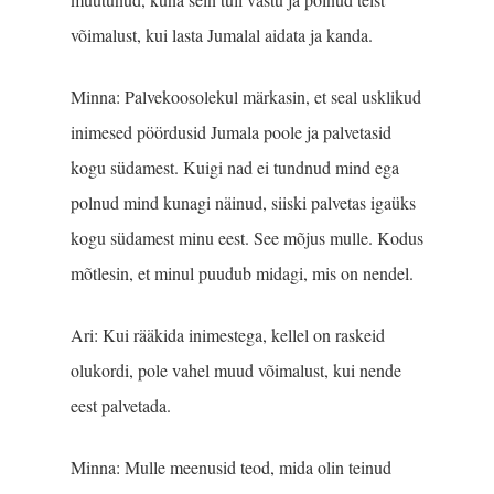
võimalust, kui lasta Jumalal aidata ja kanda.
Minna: Palvekoosolekul märkasin, et seal usklikud
inimesed pöördusid Jumala poole ja palvetasid
kogu südamest. Kuigi nad ei tundnud mind ega
polnud mind kunagi näinud, siiski palvetas igaüks
kogu südamest minu eest. See mõjus mulle. Kodus
mõtlesin, et minul puudub midagi, mis on nendel.
Ari: Kui rääkida inimeste­ga, kellel on raskeid
olukordi, pole vahel muud võimalust, kui nende
eest palvetada.
Minna: Mulle meenusid teod, mida olin teinud