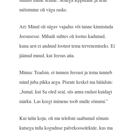
mõistmine oli väga raske.
Ari: Minul oli sügav vajadus või tunne kinnistuda
Jeesusesse. Mihaili suhtes oli lootus kadunud,
kuna arst ei andnud lootust tema tervenemiseks. Ei
jäänud muud, kui Jeesus aita.
Minna: Teadsin, et tunnen Jeesust ja tema tunneb
mind juba pikka aega. Pisrate keskel ma hüüdsin:
„Jumal, kui Sa oled seal, siis anna endast kuidagi
märku. Las keegi inimene toob mulle sõnumi.”
Kui tulin koju, oli mu telefoni saabunud sõnum
kutsega tulla koguduse palvekoosolekule, kus ma