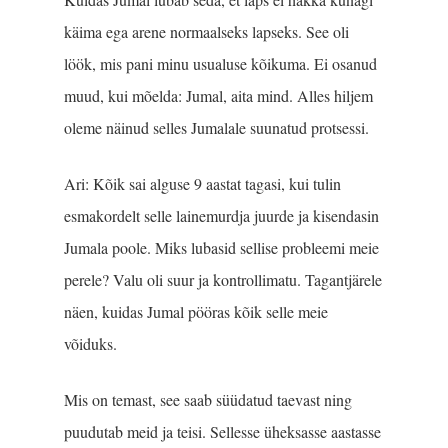
käima ega arene normaalseks lapseks. See oli
löök, mis pani minu usualuse kõikuma. Ei osanud
muud, kui mõelda: Jumal, aita mind. Alles hiljem
oleme näinud selles Jumalale suunatud protsessi.
Ari: Kõik sai alguse 9 aastat tagasi, kui tulin
esmakordelt selle lainemurdja juurde ja kisendasin
Jumala poole. Miks lubasid sellise probleemi meie
perele? Valu oli suur ja kontrollimatu. Tagantjärele
näen, kuidas Jumal pööras kõik selle meie
võiduks.
Mis on temast, see saab süüdatud taevast ning
puudutab meid ja teisi. Sellesse üheksasse aastasse