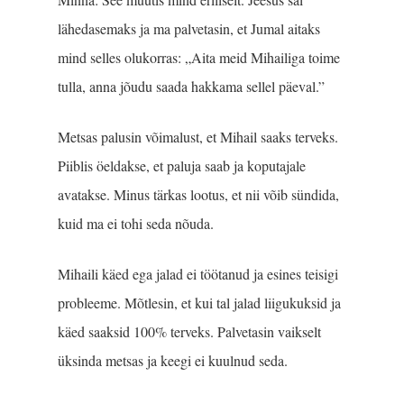
lähedasemaks ja ma palvetasin, et Jumal aitaks
mind selles olukorras: „Aita meid Mihailiga toime
tulla, anna jõudu saada hakkama sellel päeval.”
Metsas palusin võimalust, et Mihail saaks terveks.
Piiblis öeldakse, et paluja saab ja koputajale
avatakse. Minus tärkas lootus, et nii võib sündida,
kuid ma ei tohi seda nõuda.
Mihaili käed ega jalad ei töötanud ja esines teisigi
probleeme. Mõtlesin, et kui tal jalad liigukuksid ja
käed saaksid 100% terveks. Palvetasin vaikselt
üksinda metsas ja keegi ei kuulnud seda.