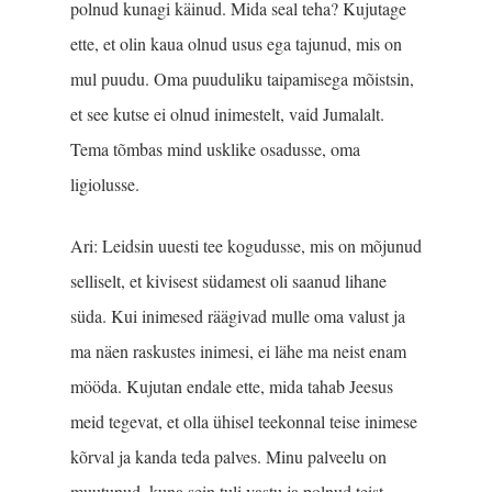
polnud kunagi käinud. Mida seal teha? Kujutage
ette, et olin kaua olnud usus ega tajunud, mis on
mul puudu. Oma puuduliku taipamisega mõistsin,
et see kutse ei olnud inimestelt, vaid Jumalalt.
Tema tõmbas mind usklike osadusse, oma
ligiolusse.
Ari: Leidsin uuesti tee kogudusse, mis on mõjunud
selliselt, et kivisest südamest oli saanud lihane
süda. Kui inimesed räägivad mulle oma valust ja
ma näen raskustes inimesi, ei lähe ma neist enam
mööda. Kujutan endale ette, mida tahab Jeesus
meid tegevat, et olla ühisel teekonnal teise inimese
kõrval ja kanda teda palves. Minu palveelu on
muutunud, kuna sein tuli vastu ja polnud teist