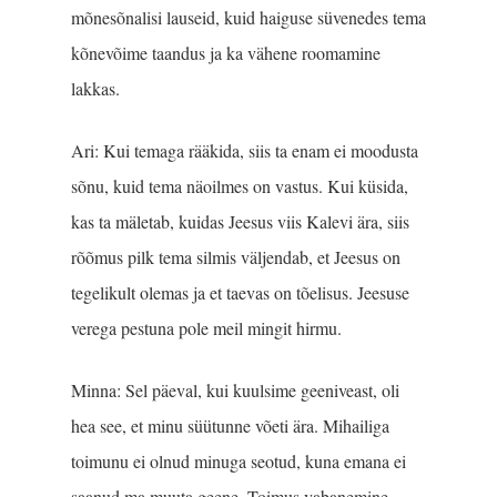
mõnesõnalisi lauseid, kuid haiguse süvenedes tema
kõnevõime taandus ja ka vähene roomamine
lakkas.
Ari: Kui temaga rääkida, siis ta enam ei moodusta
sõnu, kuid tema näoilmes on vastus. Kui küsida,
kas ta mäletab, kuidas Jeesus viis Kalevi ära, siis
rõõmus pilk tema silmis väljendab, et Jeesus on
tegelikult olemas ja et taevas on tõelisus. Jeesuse
verega pestuna pole meil mingit hirmu.
Minna: Sel päeval, kui kuulsime geeniveast, oli
hea see, et minu süütunne võeti ära. Mihailiga
toimunu ei olnud minuga seotud, kuna emana ei
saanud ma muuta geene. Toimus vabanemine.