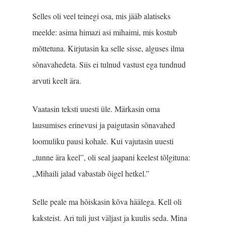
Selles oli veel teinegi osa, mis jääb alatiseks
meelde: asima himazi asi mihaimi, mis kostub
mõttetuna. Kirjutasin ka selle sisse, alguses ilma
sõnavahedeta. Siis ei tulnud vastust ega tundnud
arvuti keelt ära.
Vaatasin teksti uuesti üle. Märkasin oma
lausumises erinevusi ja paigutasin sõnavahed
loomuliku pausi kohale. Kui vajutasin uuesti
„tunne ära keel”, oli seal jaapani keelest tõlgituna:
„Mihaili jalad vabastab õigel hetkel.”
Selle peale ma hõiskasin kõva häälega. Kell oli
kaksteist. Ari tuli just väljast ja kuulis seda. Mina