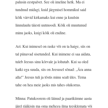
palusin eestpalvet. See oli imeline hetk. Ma ei
tundnud midagi, kuid järgmisel hommikul said
kõik värvid kirkamaks kui enne ja kuulsin
linnulaulu täiesti uutmoodi. Kõik oli muutunud
minu jaoks, kuigi kõik oli endine.
Ari: Kui inimesel on raske või on ta haige, siis on
tal piinavad sisetunded. Kui inimene ei saa aidata,
tuleb Jeesus sinu kõrvale ja lohutab. Kui sa oled
katki ega suuda, siis on Jeesusel sõnad: „Ära anna
alla!” Jeesus tuli ja tõstis minu sealt üles. Tema
tahe on hea meie jaoks mis tahes olukorras.
Minna: Patukoorem oli läinud ja paarikümne aasta
järel rääkisin ma oma mehega ilma teesklemata või