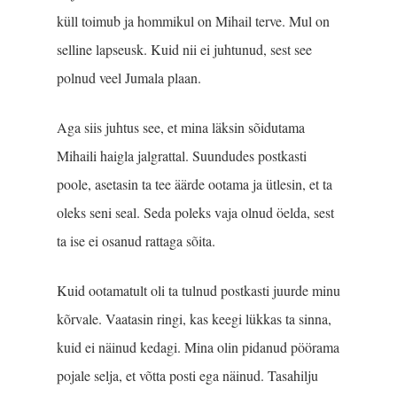
küll toimub ja hommikul on Mihail terve. Mul on
selline lapseusk. Kuid nii ei juhtunud, sest see
polnud veel Jumala plaan.
Aga siis juhtus see, et mina läksin sõidutama
Mihaili haigla jalgrattal. Suundudes postkasti
poole, asetasin ta tee äärde ootama ja ütlesin, et ta
oleks seni seal. Seda poleks vaja olnud öelda, sest
ta ise ei osanud rattaga sõita.
Kuid ootamatult oli ta tulnud postkasti juurde minu
kõrvale. Vaatasin ringi, kas keegi lükkas ta sinna,
kuid ei näinud kedagi. Mina olin pidanud pöörama
pojale selja, et võtta posti ega näinud. Tasahilju