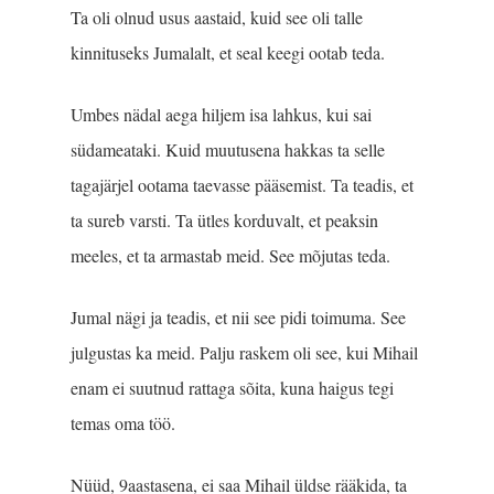
Ta oli olnud usus aastaid, kuid see oli talle
kinnituseks Jumalalt, et seal keegi ootab teda.
Umbes nädal aega hiljem isa lahkus, kui sai
südameataki. Kuid muutusena hakkas ta selle
tagajärjel ootama taevasse pääsemist. Ta teadis, et
ta sureb varsti. Ta ütles korduvalt, et peaksin
meeles, et ta armastab meid. See mõjutas teda.
Jumal nägi ja teadis, et nii see pidi toimuma. See
julgustas ka meid. Palju raskem oli see, kui Mihail
enam ei suutnud rattaga sõita, kuna haigus tegi
temas oma töö.
Nüüd, 9aastasena, ei saa Mihail üldse rääkida, ta