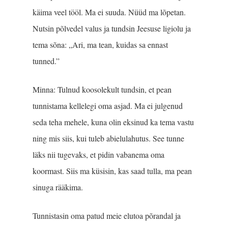
käima veel tööl. Ma ei suuda. Nüüd ma lõpetan.
Nutsin põlvedel valus ja tundsin Jeesuse ligiolu ja
tema sõna: „Ari, ma tean, kuidas sa ennast
tunned.”
Minna: Tulnud koosolekult tundsin, et pean
tunnistama kellelegi oma asjad. Ma ei julgenud
seda teha mehele, kuna olin eksinud ka tema vastu
ning mis siis, kui tuleb abielulahutus. See tunne
läks nii tugevaks, et pidin vabanema oma
koormast. Siis ma küsisin, kas saad tulla, ma pean
sinuga rääkima.
Tunnistasin oma patud meie elutoa põrandal ja