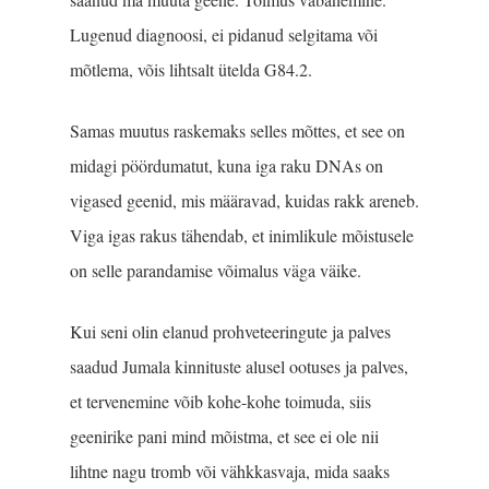
Lugenud diagnoosi, ei pida­nud selgitama või
mõtlema, võis lihtsalt ütelda G84.2.
Samas muutus raskemaks selles mõttes, et see on
midagi pöördumatut, kuna iga raku DNAs on
vigased geenid, mis määravad, kuidas rakk areneb.
Viga igas rakus tähendab, et inimlikule mõistusele
on selle parandamise võimalus väga väike.
Kui seni olin elanud prohveteeringute ja palves
saadud Jumala kinnituste alusel ootuses ja palves,
et tervenemine võib kohe-kohe toimuda, siis
geenirike pani mind mõistma, et see ei ole nii
lihtne nagu tromb või vähkkasvaja, mida saaks