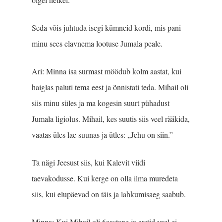
Seda võis juhtuda isegi kümneid kordi, mis pani
minu sees elavnema lootuse Jumala peale.
Ari: Minna isa surmast möödub kolm aastat, kui
haiglas paluti tema eest ja õnnistati teda. Mihail oli
siis minu süles ja ma kogesin suurt pühadust
Jumala ligiolus. Mihail, kes suutis siis veel rääkida,
vaatas üles lae suunas ja ütles: „Jehu on siin.”
Ta nägi Jeesust siis, kui Kalevit viidi
taevakodusse. Kui kerge on olla ilma muredeta
siis, kui elupäevad on täis ja lahkumisaeg saabub.
Minna: Kui Mihail oli 6aastane ja arstid veel ei