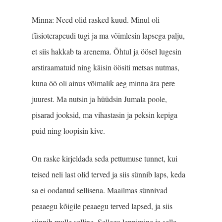
Minna: Need olid rasked kuud. Minul oli
füsioterapeudi tugi ja ma võimlesin lapsega palju,
et siis hakkab ta arenema. Õhtul ja öösel lugesin
arstiraamatuid ning käisin öösiti metsas nutmas,
kuna öö oli ainus võimalik aeg minna ära pere
juurest. Ma nutsin ja hüüdsin Jumala poole,
pisarad jooksid, ma vihastasin ja peksin kepiga
puid ning loopisin kive.
On raske kirjeldada seda pettumuse tunnet, kui
teised neli last olid terved ja siis sünnib laps, keda
sa ei oodanud sellisena. Maailmas sünnivad
peaaegu kõigile peaaegu terved lapsed, ja siis
sünnib mulle selline. Sellega leppimine ja selle