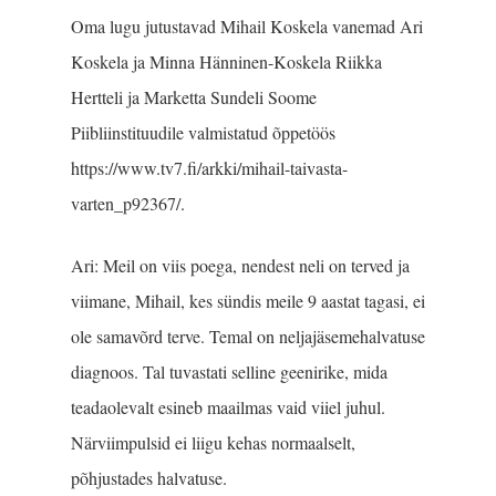
Oma lugu jutustavad Mihail Koskela vanemad Ari
Koskela ja Minna Hänninen-Koskela Riikka
Hertteli ja Marketta Sundeli Soome
Piibliinstituudile valmistatud õppetöös
https://www.tv7.fi/arkki/mihail-taivasta-
varten_p92367/.
Ari: Meil on viis poega, nendest neli on terved ja
viimane, Mihail, kes sündis meile 9 aastat tagasi, ei
ole samavõrd terve. Temal on neljajäsemehalvatuse
diagnoos. Tal tuvastati selline geenirike, mida
teadaolevalt esineb maailmas vaid viiel juhul.
Närviimpulsid ei liigu kehas normaalselt,
põhjustades halvatuse.