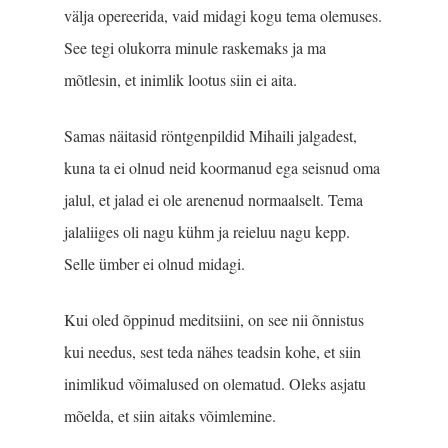
välja opereerida, vaid midagi kogu tema olemuses.
See tegi olu­korra minule raskemaks ja ma
mõtlesin, et inimlik lootus siin ei aita.
Samas näitasid röntgenpildid Mihaili jalgadest,
kuna ta ei olnud neid koormanud ega seisnud oma
jalul, et jalad ei ole arenenud normaalselt. Tema
jalaliiges oli nagu kühm ja reieluu nagu kepp.
Selle ümber ei olnud midagi.
Kui oled õppinud medit­siini, on see nii õnnistus
kui needus, sest teda nähes teadsin kohe, et siin
inimlikud võimalused on olematud. Oleks asjatu
mõelda, et siin aitaks võimlemine.