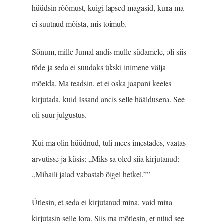
hüüdsin rõõmust, kuigi lapsed magasid, kuna ma
ei suutnud mõista, mis toimub.
Sõnum, mille Jumal andis mulle südamele, oli siis
tõde ja seda ei suudaks ükski inimene välja
mõelda. Ma teadsin, et ei oska jaapani keeles
kirjutada, kuid Issand andis selle hääldusena. See
oli suur julgustus.
Kui ma olin hüüdnud, tuli mees imestades, vaatas
arvutisse ja küsis: „Miks sa oled siia kirjutanud:
„Mihaili jalad vabastab õigel hetkel.””
Ütlesin, et seda ei kirjutanud mina, vaid mina
kirjutasin selle lora. Siis ma mõtlesin, et nüüd see