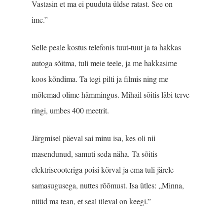
Vastasin et ma ei puuduta üldse ratast. See on
ime.”
Selle peale kostus telefonis tuut-tuut ja ta hakkas
autoga sõitma, tuli meie teele, ja me hakkasime
koos kõndima. Ta tegi pilti ja filmis ning me
mõlemad olime hämmingus. Mihail sõitis läbi terve
ringi, umbes 400 meetrit.
Järgmisel päeval sai minu isa, kes oli nii
masendunud, samuti seda näha. Ta sõitis
elektriscooteriga poisi kõrval ja ema tuli järele
samasugusega, nuttes rõõmust. Isa ütles: „Minna,
nüüd ma tean, et seal üleval on keegi.”