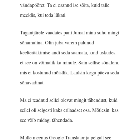
vändapööret. Ta ei osanud ise sõita, kuid talle
meeldis, kui teda lükati.
Tagantjärele vaadates pani Jumal minu suhu mingi
sõnamulina. Olin juba varem palunud
keelterääkimise andi seda saamata, kuid uskudes,
et see on võimalik ka minule. Sain sellise sõnalora,
mis ei kostunud mõistlik. Laulsin kogu päeva seda
sõnavadinat.
Ma ei teadnud sellel olevat mingit tähendust, kuid
sellel oli selgesti kaks erilaadset osa. Mõtlesin, kas
see võib midagi tähendada.
Mulle meenus Google Translator ja pelgalt see