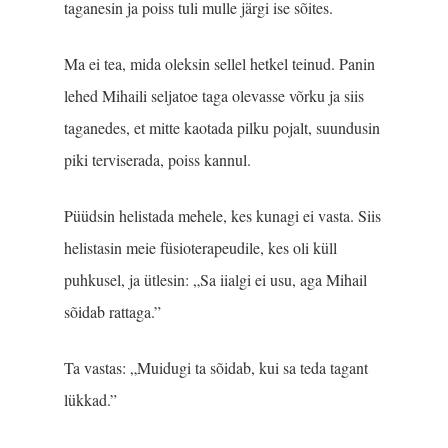
taganesin ja poiss tuli mulle järgi ise sõites.
Ma ei tea, mida oleksin sellel hetkel teinud. Panin
lehed Mihaili seljatoe taga olevasse võrku ja siis
taganedes, et mitte kaotada pilku pojalt, suundusin
piki terviserada, poiss kannul.
Püüdsin helistada mehele, kes kunagi ei vasta. Siis
helistasin meie füsioterapeudile, kes oli küll
puhkusel, ja ütlesin: „Sa iialgi ei usu, aga Mihail
sõidab rattaga.”
Ta vastas: „Muidugi ta sõidab, kui sa teda tagant
lükkad.”