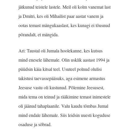
jätkunud teistele lastele. Meil oli kolm vanemat last
ja Dmitri, kes oli Mihailist paar aastat vanem ja
ootas temast mängukaaslast, kes kunagi ei tõusnud
põrandalt, et mängida.
Ari: Taustal oli Jumala hoolekanne, kes kutsus
mind enesele lähemale. Olin usklik aastast 1994 ja
püüdsin käia kitsal teel. Usuteel polnud olulisi
takistusi taevassepää­suks, aga esimene armastus
Jeesuse vastu oli kustunud. Põlemine Jeesusest,
mida tema on teinud ja rääkimine temast inimestele
oli jäänud tahaplaanile. Valu kaudu tõmbas Jumal
mind endale lähemale. Siis leidsin uuesti koguduse
osaduse ja sõbrad.