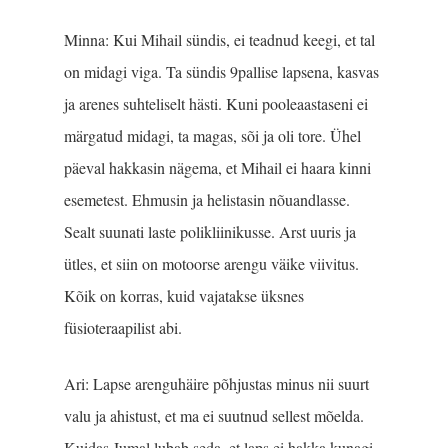
Minna: Kui Mihail sündis, ei teadnud keegi, et tal
on midagi viga. Ta sündis 9pallise lapsena, kasvas
ja arenes suhteliselt hästi. Kuni pooleaastaseni ei
märgatud midagi, ta magas, sõi ja oli tore. Ühel
päeval hakkasin nägema, et Mihail ei haara kinni
esemetest. Ehmusin ja helistasin nõuandlasse.
Sealt suunati laste polikliinikusse. Arst uuris ja
ütles, et siin on motoorse arengu väike viivitus.
Kõik on korras, kuid vajatakse üksnes
füsioteraapilist abi.
Ari: Lapse arenguhäire põhjustas minus nii suurt
valu ja ahistust, et ma ei suutnud sellest mõelda.
Kuidas Jumal lubab seda, et laps ei hakka kunagi