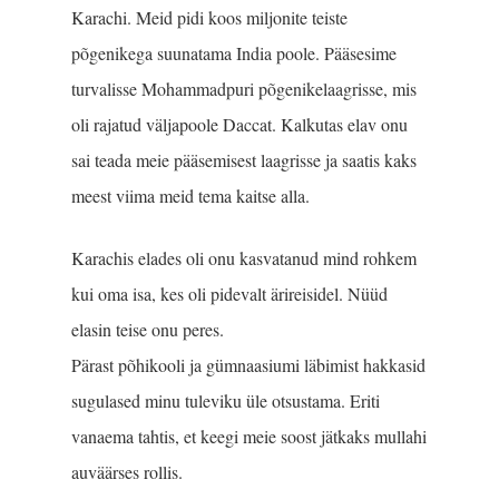
Karachi. Meid pidi koos miljonite teiste
põgenikega suunatama India poole. Pääsesime
turvalisse Mohammadpuri põgenikelaagrisse, mis
oli rajatud väljapoole Daccat. Kalkutas elav onu
sai teada meie pääsemisest laagrisse ja saatis kaks
meest viima meid tema kaitse alla.
Karachis elades oli onu kasvatanud mind rohkem
kui oma isa, kes oli pidevalt ärireisidel. Nüüd
elasin teise onu peres.
Pärast põhikooli ja güm­naasiumi läbimist hakkasid
sugulased minu tuleviku üle otsustama. Eriti
vanaema tahtis, et keegi meie soost jätkaks mullahi
auväärses rollis.