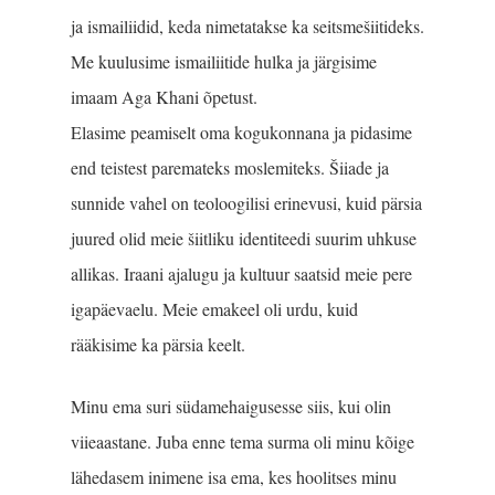
ja ismailiidid, keda nimetatakse ka seitsmešiitideks.
Me kuulusime ismailiitide hulka ja järgisime
imaam Aga Khani õpetust.
Elasime peamiselt oma kogukonnana ja pidasime
end teistest paremateks mosle­miteks. Šiiade ja
sunnide vahel on teoloogilisi erinevusi, kuid pärsia
juured olid meie šiitliku identiteedi suurim uhkuse
allikas. Iraani ajalugu ja kultuur saatsid meie pere
igapäevaelu. Meie emakeel oli urdu, kuid
rääkisime ka pärsia keelt.
Minu ema suri südamehaigusesse siis, kui olin
viieaastane. Juba enne tema surma oli minu kõige
lähedasem inimene isa ema, kes hoolitses minu