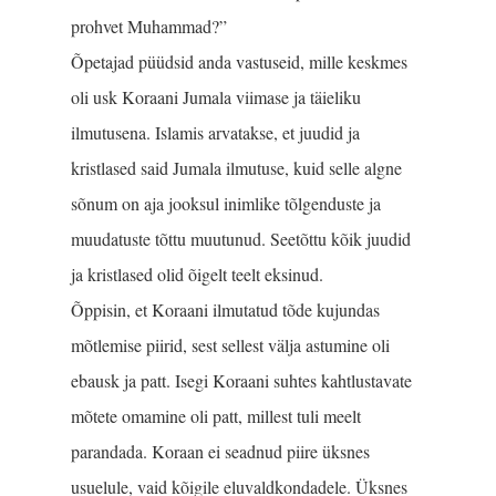
prohvet Muhammad?”
Õpetajad püüdsid anda vastuseid, mille keskmes
oli usk Koraani Jumala viimase ja täieliku
ilmutusena. Islamis arvatakse, et juudid ja
kristlased said Jumala ilmutuse, kuid selle algne
sõnum on aja jooksul inimlike tõlgenduste ja
muudatuste tõttu muutunud. Seetõttu kõik juudid
ja kristlased olid õigelt teelt eksinud.
Õppisin, et Koraani ilmu­tatud tõde kujundas
mõtlemise piirid, sest sellest välja astumine oli
ebausk ja patt. Isegi Koraani suhtes kahtlustavate
mõtete oma­mine oli patt, millest tuli meelt
parandada. Koraan ei seadnud piire üksnes
usuelule, vaid kõigile eluvaldkondadele. Üksnes