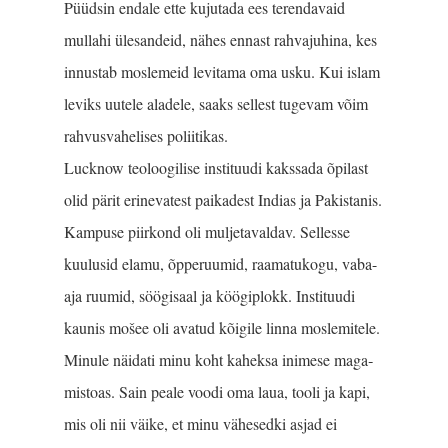
Püüdsin endale ette kujutada ees terendavaid
mullahi ülesandeid, nähes ennast rahvajuhina, kes
innustab moslemeid levitama oma usku. Kui islam
leviks uutele aladele, saaks sellest tugevam võim
rahvusvahelises poliitikas.
Lucknow teoloogilise insti­tuudi kakssada õpilast
olid pärit erinevatest paikadest Indias ja Pakistanis.
Kampuse piirkond oli muljetavaldav. Sellesse
kuulusid elamu, õpperuumid, raamatukogu, vaba-
aja ruumid, söögisaal ja köögiplokk. Instituudi
kaunis mošee oli avatud kõigile linna moslemitele.
Minule näidati minu koht kaheksa inimese maga­
mistoas. Sain peale voodi oma laua, tooli ja kapi,
mis oli nii väike, et minu vähesedki asjad ei