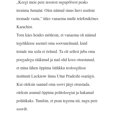
„Keegi meie pere noorest sugupõlvest peaks
teenima Jumalat. Olen näinud sinus huvi usuliste
teemade vastu,” ütles vanaema mulle telefonikõnes
Karachist.
Toru käes hoides mõtlesin, et vanaema oli näinud
tegelikkuse asemel oma soovunelmaid, kuid
temale ma seda ei öelnud. Ta oli sellest juba oma
poegadega rääkinud ja nad olid koos otsustanud,
et mina lähen õppima šiitlikku teoloogilisse
instituuti Lucknow linna Uttar Pradeshi osariigis.
Kui oleksin saanud oma soovi järgi otsustada,
oleksin asunud õppima politoloogiat ja hakanud
poliitikuks. Tundsin, et pean tegema nii, nagu pere
soovib.