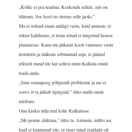
„Kõike ei pea teadma. Keskendu sellele, mis on
tähtsam. See kool on olemas selle jaoks.”
Ma ei öelnud enam midagi vastu, kuid aimasin, et
rektor kahtlustas, et tema sõnad ei langenud heasse
pinnasesse. Kuna ma jätkasin kooli vaimsuse vastu
trotsimist ja rääkisin sobimatuid asju, ei jäänud
rektoril muud üle kui sellest minu Kalkuta onule
teada anda.
„Sinu vennapoeg põhjustab probleeme ja me ei
soovi, et ta jätkab õpinguid,” ütles mufti onule
telefonis.
Onu käskis tulla mul kohe Kalkutasse.
„Me peame rääkima,” ütles ta. Aimasin, milles asi,
kuid ei kujutanud ette, et otsus mind eraldada oli