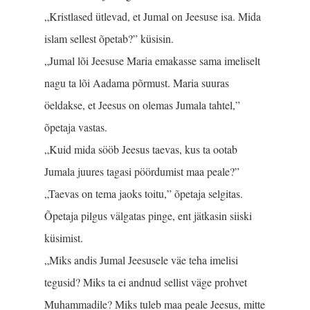
„Kristlased ütlevad, et Jumal on Jeesuse isa. Mida
islam sellest õpetab?” küsisin.
„Jumal lõi Jeesuse Maria emakasse sama imeliselt
nagu ta lõi Aadama põrmust. Maria suuras
öeldakse, et Jeesus on olemas Jumala tahtel,”
õpetaja vastas.
„Kuid mida sööb Jeesus taevas, kus ta ootab
Jumala juures tagasi pöördumist maa peale?”
„Taevas on tema jaoks toitu,” õpetaja selgitas.
Õpetaja pilgus välgatas pinge, ent jätkasin siiski
küsimist.
„Miks andis Jumal Jeesusele väe teha imelisi
tegusid? Miks ta ei andnud sellist väge prohvet
Muhammadile? Miks tuleb maa peale Jeesus, mitte