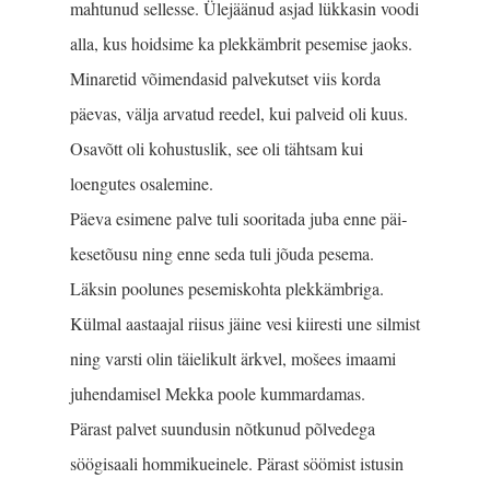
mahtunud sellesse. Ülejäänud asjad lükkasin voodi
alla, kus hoidsime ka plekkämbrit pesemise jaoks.
Minaretid võimendasid palvekutset viis korda
päevas, välja arvatud reedel, kui palveid oli kuus.
Osavõtt oli kohustuslik, see oli tähtsam kui
loengutes osalemine.
Päeva esimene palve tuli sooritada juba enne päi­
kesetõusu ning enne seda tuli jõuda pesema.
Läksin poolunes pesemiskohta plekkämbriga.
Külmal aasta­ajal riisus jäine vesi kiiresti une silmist
ning varsti olin täielikult ärkvel, mošees imaami
juhendamisel Mekka poole kummardamas.
Pärast palvet suundusin nõtkunud põlvedega
söögi­saali hommikueinele. Pärast söömist istusin