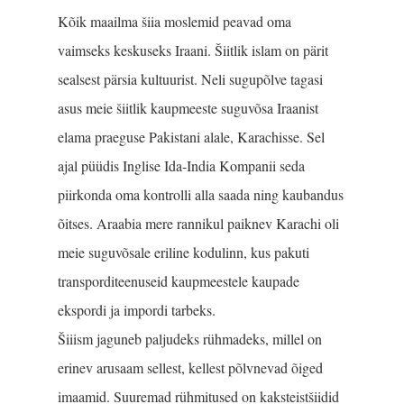
Kõik maailma šiia moslemid peavad oma
vaimseks keskuseks Iraani. Šiitlik islam on pärit
sealsest pärsia kultuurist. Neli sugupõlve tagasi
asus meie šiitlik kaupmeeste suguvõsa Iraanist
elama praeguse Pakistani alale, Karachisse. Sel
ajal püüdis Inglise Ida-India Kompanii seda
piirkonda oma kontrolli alla saada ning kaubandus
õitses. Araabia mere rannikul paiknev Karachi oli
meie suguvõsale eriline kodulinn, kus pakuti
transporditeenuseid kaupmeestele kaupade
ekspordi ja impordi tarbeks.
Šiiism jaguneb paljudeks rühmadeks, millel on
erinev arusaam sellest, kellest põlvnevad õiged
imaamid. Suuremad rühmitused on kaksteistšiidid