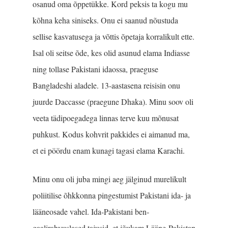
osanud oma õppetükke. Kord peksis ta kogu mu
kõhna keha siniseks. Onu ei saanud nõustuda
sellise kasvatusega ja võttis õpetaja korralikult ette.
Isal oli seitse õde, kes olid asunud elama Indiasse
ning tollase Pakistani idaossa, praeguse
Bangladeshi aladele. 13-aastasena reisisin onu
juurde Daccasse (praegune Dhaka). Minu soov oli
veeta tädipoegadega linnas terve kuu mõnusat
puhkust. Kodus kohvrit pakkides ei aimanud ma,
et ei pöördu enam kunagi tagasi elama Karachi.
Minu onu oli juba mingi aeg jälginud murelikult
poliitilise õhkkonna pingestumist Pa­kistani ida- ja
lääneosade vahel. Ida-Pakistani ben­
gaalirahvuslased tajusid, et jõukam Lääne-Pakistan