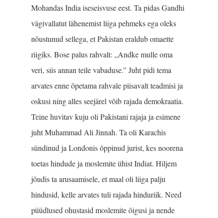
Mohandas India iseseisvuse eest. Ta pidas Gandhi
vägivallatut lähenemist liiga pehmeks ega oleks
nõustunud sellega, et Pakistan eraldub omaette
riigiks. Bose palus rahvalt: „Andke mulle oma
veri, siis annan teile vabaduse.” Juht pidi tema
arvates enne õpetama rahvale piisavalt teadmisi ja
oskusi ning alles seejärel võib rajada demo­kraatia.
Teine huvitav kuju oli Pakistani rajaja ja esimene
juht Muhammad Ali Jinnah. Ta oli Karachis
sündinud ja Londonis õppinud jurist, kes noorena
toetas hindude ja moslemite ühist Indiat. Hiljem
jõudis ta arusaamisele, et maal oli liiga palju
hindusid, kelle arvates tuli rajada hinduriik. Need
püüdlused ohustasid mos­lemite õigusi ja nende