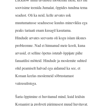
soovisime teenida Juma­lat, õppides tundma tema
seadust. Oli ka neid, kelle arvates usk
muutumatusse seadusesse kuulus minevikku ega
peaks šariaati enam kusagil kasutama.
Hindude arvates seevastu oli kogu islam üksnes
probleemne. Nad ei hinnanud meie kooli, kuna
arvasid, et selline õpetus istutab õppijate pähe
fanaatilisi mõtteid. Hindude ja moslemite suhted
olid peamiselt halvad ega aidanud ka see, et
Koraan keelas moslemeid sõbrustamast
valeusulistega.
Šaria õppimine ei huvi­tanud mind, kuid leidsin
Koraanist ja prohveti pärimusest muud huvitavat.