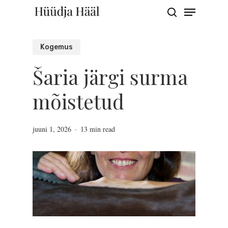
Menu
Skip
search
to
Close
main
Kogemus
Menu
content
Šaria järgi surma
mõistetud
juuni 1, 2026
13 min read