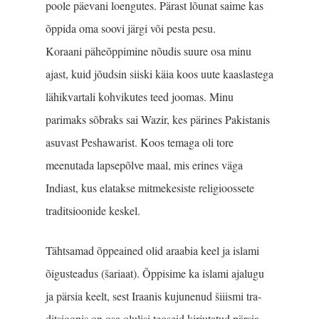
poole päevani loengutes. Pärast lõunat saime kas
õppida oma soovi järgi või pesta pesu.
Koraani päheõppimine nõudis suure osa minu
ajast, kuid jõudsin siiski käia koos uute kaaslastega
lähikvartali kohvikutes teed joomas. Minu
parimaks sõbraks sai Wazir, kes pärines Pakistanis
asuvast Peshawarist. Koos temaga oli tore
meenutada lapsepõlve maal, mis erines väga
Indiast, kus elatakse mitmekesiste religioossete
traditsioonide keskel.
Tähtsamad õppeained olid araabia keel ja islami
õigusteadus (šariaat). Õppi­sime ka islami ajalugu
ja pärsia keelt, sest Iraanis kujunenud šiiismi tra­
ditsioonis on osa olulisi teoseid kirjutatud pärsia