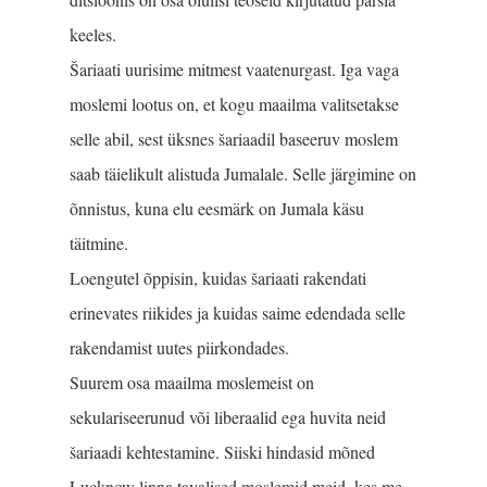
keeles.
Šariaati uurisime mitmest vaatenurgast. Iga vaga
moslemi lootus on, et kogu maailma valitsetakse
selle abil, sest üksnes šariaadil baseeruv moslem
saab täielikult alistuda Jumalale. Selle järgimine on
õnnistus, kuna elu eesmärk on Jumala käsu
täitmine.
Loengutel õppisin, kuidas šariaati rakendati
erinevates riikides ja kuidas saime edendada selle
rakendamist uutes piirkondades.
Suurem osa maailma moslemeist on
sekulariseerunud või liberaalid ega huvita neid
šariaadi kehtestamine. Siiski hindasid mõned
Lucknow linna tavalised moslemid meid, kes me