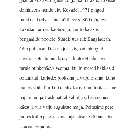
domineeris nende üle. Kevadel 1971 pinged
purskusid relvastatud võit­luseks. Sõda lõppes
Pakistani armee kaotusega, kui India asus
bengaalide poolele. Sündis uus riik Bangladesh.
Olin puhkusel Daccas just siis, kui lahingud
algasid. Olin läinud koos täditütre Hashinaga
turule puhkepäeva veetma, kui inimesed hak­kasid
ootamatult karjudes jooksma ja varju otsima, kuhu
iganes said. Turul oli täielik kaos. Onu töökaaslane
nägi mind ja Hashinat rahva­hulgas, haaras meil
käest ja viis varju sugulaste majja. Peitusime pere
juures kolm päeva, samal ajal süvenes linnas üha
suurem segadus.