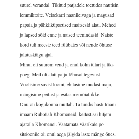
suurel verandal. Tikitud patjadele toetudes nautisin
lemmiktoite. Veisekarri naa­nileivaga ja magusad
papaia ja pähkliküpsetised maitsesid alati. Mehed
ja lapsed sõid enne ja naised teenindasid. Naiste
kord tuli meeste teed rüübates või nende õhtuse
jalutuskäigu ajal.
Minul oli suurem vend ja onul kolm tütart ja üks
poeg. Meil oli alati palju lõbusat tegevust.
Voolisime savist loomi, ehitasime mudast maju,
mängisime peitust ja esitasime nõiatrikke.
Onu oli kogukonna mullah. Ta tundis hästi Iraani
imaam Ruhollah Khomeneid, kellest sai hiljem
ajatolla Khomenei. Vaatamata väärikale po­
sitsioonile oli onul aega jälgida laste mänge õues.