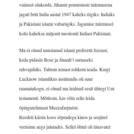
vaimset olukorda. Jihanni ponnistuste tulemusena
jagati briti India aastal 1947 kaheks riigiks: Indiaks
ja Pakistani islami vabariigiks. Jagamise tule­musel
kolis kaheksa miljonit moslemit Indiast Pakistani.
Ma ei olnud unustanud islami prohvetit Jeesust,
keda pidasin Bose ja Jinnah’i sarnaseks
rahvajuhiks. Taht­sin temast rohkem teada. Kuigi
Lucknow islamlikus instituudis oli suur
raamatukogu, ei olnud ma leidnud sealt ühtegi Uut
testamenti. Mõtlesin, kas võin selle leida
õpingutelinnast Muzzafarpurist.
Reedeti käisin koos sõpradega kinos ja seejärel
veetsime aega jalutades. Sellel õhtul oli tänavatel