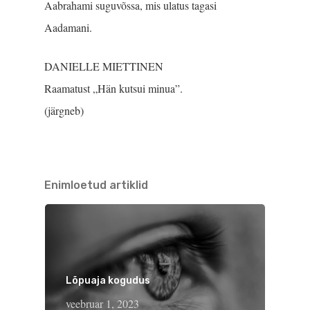
Aabrahami sugu­võssa, mis ulatus tagasi
Aadamani.
DANIELLE MIETTINEN
Raamatust „Hän kutsui minua”.
(järgneb)
Enimloetud artiklid
Lõpuaja kogudus
veebruar 1, 2023