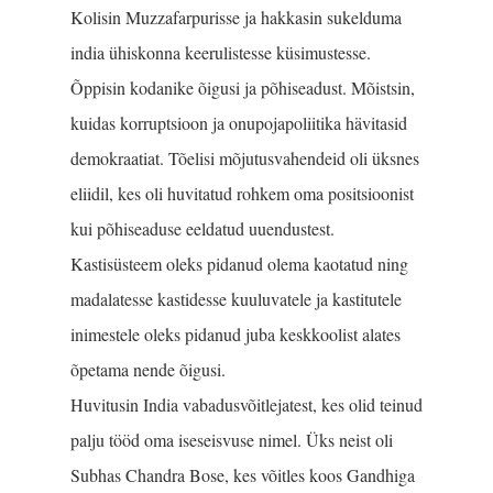
Kolisin Muzzafarpurisse ja hakkasin sukelduma
india ühiskonna keerulistesse küsimustesse.
Õppisin koda­nike õigusi ja põhiseadust. Mõistsin,
kuidas korruptsioon ja onupojapoliitika hävitasid
demokraatiat. Tõelisi mõju­tusvahendeid oli üksnes
eliidil, kes oli huvitatud rohkem oma positsioonist
kui põhiseaduse eeldatud uuen­dustest.
Kastisüsteem oleks pidanud olema kaotatud ning
madalatesse kastidesse kuuluvatele ja kastitutele
inimestele oleks pidanud juba keskkoolist alates
õpetama nende õigusi.
Huvitusin India vabadusvõitlejatest, kes olid teinud
palju tööd oma iseseisvuse nimel. Üks neist oli
Subhas Chandra Bose, kes võitles koos Gandhiga