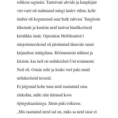
rohkem sagimist. Tantsivate ahvide ja kauplejate
virr-varri oli mahtunud mingi laulev rühm, kelle
ümber oli kogunenud suur hulk rahvast. Tunglesin
lähemale ja kuulsin neid laulvat hindikeelseid
krist­likke laule. Operation Mobilisation’i
misjonimeeskond oli püstitanud tänavale suure
kirjanduse müügilaua. Rõõmustasin näh­tust ja
küsisin, kas neil on urdukeelset Uut testamenti.
Neil oli. Ostsin selle ja lisaks veel paki muid
urdukeelseid teoseid.
Ei julgenud kohe tuua neid raamatuid oma
elukohta, mille olin üürinud koos
õpingukaaslasega. Jätsin paki esikusse.
„Mis raamatud need sul on, miks sa neid sisse ei