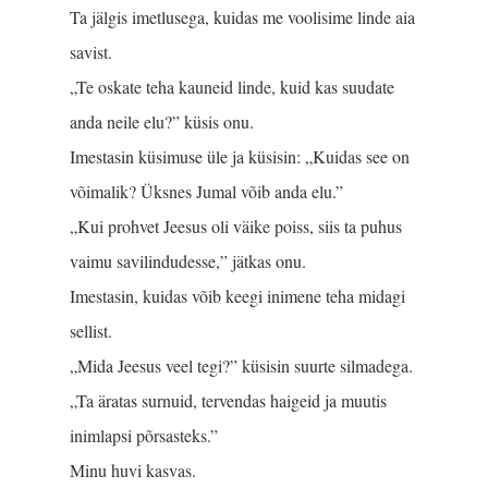
Ta jälgis imetlusega, kuidas me voolisime linde aia
savist.
„Te oskate teha kauneid linde, kuid kas suudate
anda neile elu?” küsis onu.
Imestasin küsimuse üle ja küsisin: „Kuidas see on
võimalik? Üksnes Jumal võib anda elu.”
„Kui prohvet Jeesus oli väike poiss, siis ta puhus
vaimu savilindudesse,” jätkas onu.
Imestasin, kuidas võib keegi inimene teha midagi
sellist.
„Mida Jeesus veel tegi?” küsisin suurte silmadega.
„Ta äratas surnuid, tervendas haigeid ja muutis
inimlapsi põrsasteks.”
Minu huvi kasvas.