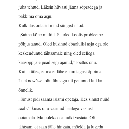
juba tehtud. Läksin hüvasti jätma sõpradega ja
pakkima oma asju.
Kalkutas ootasid mind sünged näod.
„Saime kõne muftilt. Sa oled koolis probleeme
põhjustanud. Oled küsinud ebaolulisi asju ega ole
keskendunud tähtsamale ning oled sellega
kaasõppijate pead segi ajanud,” loetles onu.
Kui ta ütles, et ma ei lähe enam tagasi õppima
Lucknow’sse, olin ühtaegu nii pettunud kui ka
õnnelik.
„Sinust pidi saama islami õpetaja. Kes sinust nüüd
saab?” küsis onu väsinud häälega vastust
ootamata. Ma poleks osanudki vastata. Oli
tähtsam, et saan jälle hingata, mõelda ja lugeda