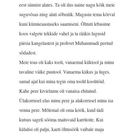
eest sünnist alates. Ta oli ilus naine nagu kõik meie
suguvõsas ning alati sõbralik. Magasin tema kõrval
kuni kümneaastaseks saamiseni. Õhtuti lebasime
koos valgete tekkide vahel ja ta rääkis lugusid
pärsia kangelastest ja prohvet Muhammadi peetud
sõdadest.
Meie toas oli kaks tooli, vanaemal kiiktool ja minu
tavaline väike puutool. Vanaema kiikus ja luges,
samal ajal kui mina tegin oma toolil koolitöid.
Kahe pere kivielamu oli vanaisa ehitatud.
Ülakorrusel elas minu pere ja alakorrusel minu isa
venna pere. Mõlemal oli oma köök, kuid tädi
kutsus sageli sööma maitsvaid karritoite. Kui
külalisi oli palju, kaeti õhtusöök vaibale maja