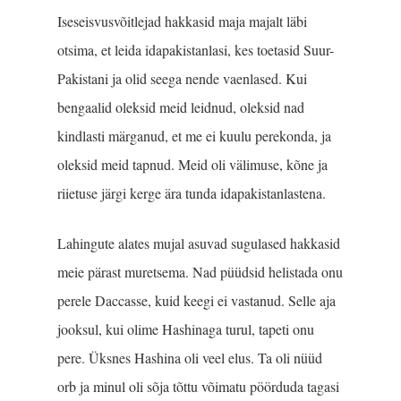
Iseseisvusvõitlejad hakkasid maja majalt läbi
otsima, et leida idapakistanlasi, kes toetasid Suur-
Pakistani ja olid seega nende vaenlased. Kui
bengaalid oleksid meid leidnud, oleksid nad
kindlasti märganud, et me ei kuulu perekonda, ja
oleksid meid tapnud. Meid oli välimuse, kõne ja
riietuse järgi kerge ära tunda idapakistanlastena.
Lahingute alates mujal asuvad sugulased hakkasid
meie pärast muretsema. Nad püüdsid helistada onu
perele Daccasse, kuid keegi ei vastanud. Selle aja
jooksul, kui olime Hashinaga turul, tapeti onu
pere. Üksnes Hashina oli veel elus. Ta oli nüüd
orb ja minul oli sõja tõttu võimatu pöörduda tagasi