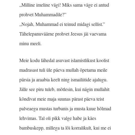
„Milline imeline vägi! Miks sama väge ei antud
prohvet Muhammadile?”
„Nojah, Muhammad ei teinud midagi sellist.”
Tähelepanuväärne prohvet Jeesus jäi vaevama
minu meeli.
Meie kodu lähedal asuvast islamistlikust koolist
mad­rasast tuli üle päeva mullah õpetama meile
pärsia ja araabia keelt ning ismailiitide ajalugu.
Jälle see piru tuleb, mõtlesin, kui nägin mullahit
kõndivat meie maja suunas pärast päeva teist
palveaega mustas turbanis ja musta kuue hõlmad
lehvimas. Tal oli pikk valge habe ja käes
bambuskepp, millega ta lõi korralikult, kui me ei