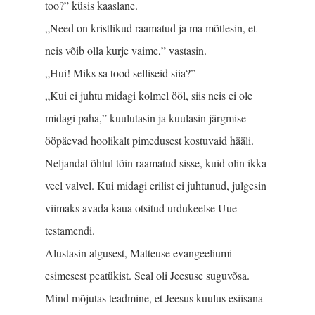
too?” küsis kaaslane.
„Need on kristlikud raamatud ja ma mõtlesin, et
neis võib olla kurje vaime,” vastasin.
„Hui! Miks sa tood selliseid siia?”
„Kui ei juhtu midagi kolmel ööl, siis neis ei ole
midagi paha,” kuulutasin ja kuulasin järgmise
ööpäevad hoolikalt pimedusest kostuvaid hääli.
Neljandal õhtul tõin raamatud sisse, kuid olin ikka
veel valvel. Kui midagi erilist ei juhtunud, julgesin
viimaks avada kaua otsitud urdu­keelse Uue
testamendi.
Alustasin algusest, Mat­teuse evangeeliumi
esimesest peatükist. Seal oli Jeesuse suguvõsa.
Mind mõjutas teadmine, et Jeesus kuulus esiisana