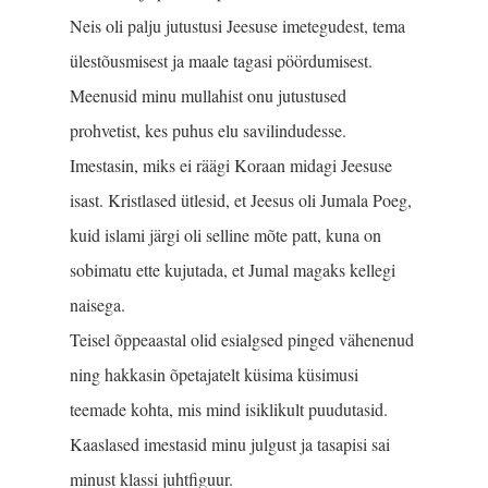
Neis oli palju jutustusi Jeesuse imetegudest, tema
ülestõusmisest ja maale tagasi pöördumisest.
Meenusid minu mullahist onu jutustused
prohvetist, kes puhus elu savilindudesse.
Imestasin, miks ei räägi Koraan midagi Jeesuse
isast. Kristlased ütlesid, et Jeesus oli Jumala Poeg,
kuid islami järgi oli selline mõte patt, kuna on
sobimatu ette kujutada, et Jumal magaks kellegi
naisega.
Teisel õppeaastal olid esialgsed pinged vähenenud
ning hakkasin õpetajatelt küsima küsimusi
teemade kohta, mis mind isiklikult puudutasid.
Kaaslased imes­tasid minu julgust ja tasapisi sai
minust klassi juhtfiguur.