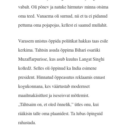
vabalt. Oli põnev ja natuke hirmutav minna otsima
oma teed. Vanaema oli surnud, nii et ta ei pidanud
pettuma oma pojapojas, kellest ei saanud mullahit.
Varasem unistus õppida poliitikat hakkas taas esile
kerkima. Tahtsin asuda õppima Bihari osariiki
Muzaffarpurisse, kus asub kuulus Langat Singhi
kolledž. Selles oli õppinud ka India esimene
president. Hinnatud õppeasutus reklaamis ennast
kogukonnana, kes väärtustab modernset
maailmakäsitlust ja iseseisvat mõtlemist.
„Tähtsaim on, et oled õnnelik,” ütles onu, kui
rääkisin talle oma plaanidest. Ta lubas õpinguid
rahastada.