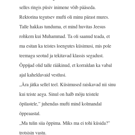
selles ringis püsiv inimene võib pääseda.
Rektorina tegutsev mufti oli minu pärast mures.
Talle hakkas tunduma, et mind huvitas Jeesus
rohkem kui Muhammad. Ta oli saanud teada, et
ma esitan ka teistes loengutes küsimusi, mis pole
teemaga seotud ja tekitavad klassis segadust.
Õppijad olid talle rääkinud, et korraldan ka vabal
ajal kaheldavaid vestlusi.
„Ära jätka sellel teel. Küsimused raiskavad nii sinu
kui teiste aega. Sinul on halb mõju teistele
õpilastele,” juhendas mufti mind kolmandal
õppeaastal.
„Ma tulin siia õppima. Miks ma ei tohi küsida?”
trotsisin vastu.