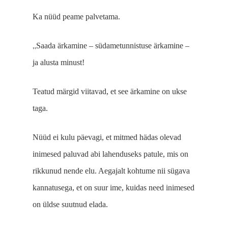
Ka nüüd peame palvetama.
„
Saada ärkamine
‒
südametunnistuse ärkamine
‒
ja alusta minust!
Teatud märgid viitavad, et see ärkamine on ukse
taga.
Nüüd ei kulu päevagi, et mitmed hädas olevad
inimesed paluvad abi lahenduseks patule, mis on
rikkunud nende elu. Aegajalt kohtume nii sügava
kannatusega, et on suur ime, kuidas need inimesed
on üldse suutnud elada.