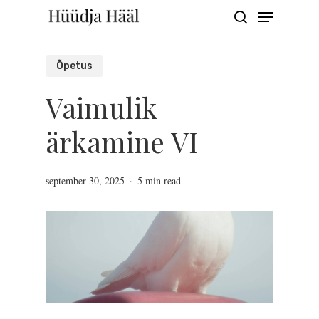
Menu
Skip
search
to
Close
main
Õpetus
Menu
content
Vaimulik
ärkamine VI
september 30, 2025
5 min read