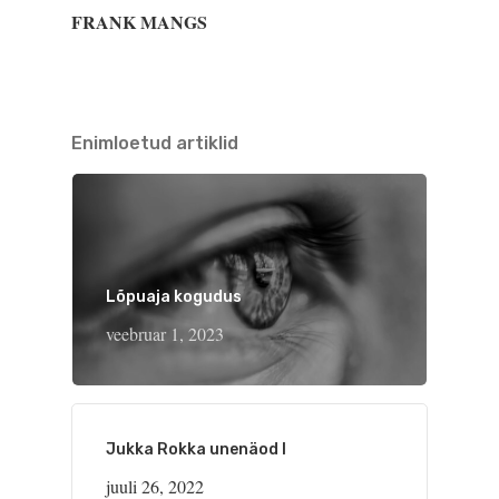
FRANK MANGS
Enimloetud artiklid
Lõpuaja kogudus
veebruar 1, 2023
Jukka Rokka unenäod I
juuli 26, 2022