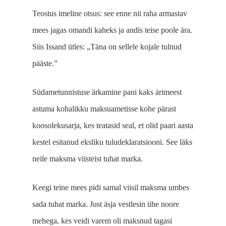
Teostus imeline otsus: see enne nii raha armastav
mees jagas omandi kaheks ja andis teise poole ära.
Siis Issand ütles: „Täna on sellele kojale tulnud
pääste.”
Südametunnistuse ärka­mine pani kaks ärimeest
astuma kohalikku maksu­ametisse kohe pärast
koosolekusarja, kes teatasid seal, et olid paari aasta
kestel esitanud eksliku tuludeklaratsiooni. See läks
neile maksma viisteist tuhat marka.
Keegi teine mees pidi samal viisil maksma umbes
sada tuhat marka. Just äsja vestlesin ühe noore
mehega, kes veidi varem oli maksnud tagasi