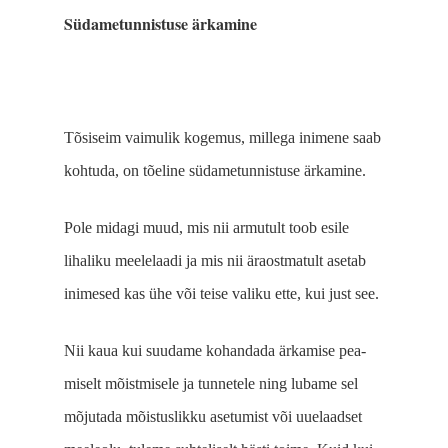
Südametunnistuse ärkamine
Tõsiseim vaimulik koge­mus, millega inimene saab
kohtuda, on tõeline südametunnistuse ärkamine.
Pole midagi muud, mis nii armutult toob esile
lihaliku meelelaadi ja mis nii äraostmatult asetab
inimesed kas ühe või teise valiku ette, kui just see.
Nii kaua kui suudame kohandada ärkamise pea­
miselt mõistmisele ja tunnetele ning lubame sel
mõjutada mõistuslikku ase­tumist või uuelaadset