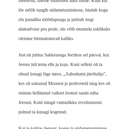
meeleolu, tuleme suhteliselt hästi toime. Kuid kui
tõe mõõk tungib südametunnistusse, hindab kogu
elu jumaliku mõõdupuuga ja pöörab isegi
alateadvuse pea peale, siis võib muutuda usklikuks
olemine hirmuäratavalt kalliks.
Just nii juhtus Sakkeusega Jeerikos sel päeval, kui
Jeesus tuli tema ellu ja koju. Kuni selleni oli ta
olnud üsnagi õige mees, „Aabrahami järel­tulija”,
kes oli uskunud Moosest ja prohveteid ning kes oli
sisimas hellitanud vaikset lootust saada näha
Jeesust. Kuid mingit vaimu­likku revolutsiooni
polnud ta kunagi kogenud.
Kui ta kohtas Jeesust, koges ta südametunnistuse