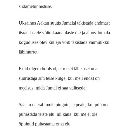
südametunnistuse.
Üksainus Aakan suutis Jumalal takistada andmast
iisraellastele võitu kaanan­laste üle ja ainus Jumala
koguduses olev kiitleja võib takistada vaimulikku
läbi­murret.
Kuid olgem hoolsad, et me ei lähe asetama
suurustaja silti teise külge, kui meil endal on
meelsus, mida Jumal ei saa valitseda.
Saatan naerab meie pingutuste peale, kui püüame
puhastada teiste elu, nii kaua, kui me ei ole
õppinud puhastama oma elu.