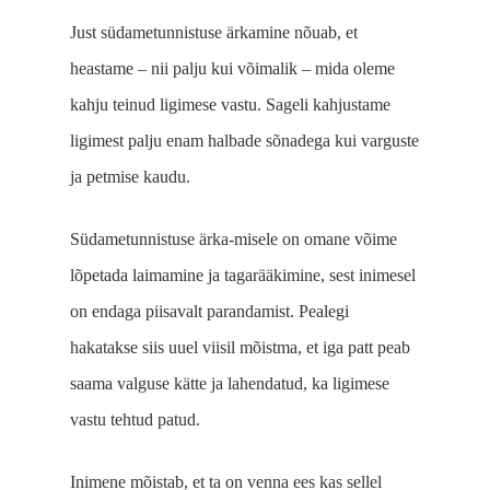
Just südametunnistuse är­kamine nõuab, et
heastame
‒
nii palju kui võimalik
‒
mida oleme
kahju teinud ligimese vastu. Sageli kahjustame
ligimest palju enam halbade sõnadega kui varguste
ja petmise kaudu.
Südametunnistuse ärka-misele on omane võime
lõpetada laimamine ja tagarääkimine, sest inimesel
on endaga piisavalt paranda­mist. Pealegi
hakatakse siis uuel viisil mõistma, et iga patt peab
saama valguse kätte ja lahendatud, ka ligimese
vastu tehtud patud.
Inimene mõistab, et ta on venna ees kas sellel