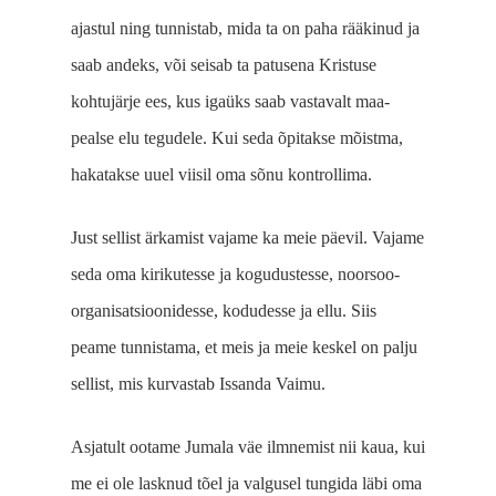
ajastul ning tunnistab, mida ta on paha rääkinud ja
saab andeks, või seisab ta patusena Kristuse
kohtujärje ees, kus igaüks saab vastavalt maa­
pealse elu tegudele. Kui seda õpitakse mõistma,
hakatakse uuel viisil oma sõnu kontrollima.
Just sellist ärkamist vajame ka meie päevil. Vajame
seda oma kirikutesse ja kogu­dustesse, noorsoo-
organisat­sioonidesse, kodudesse ja ellu. Siis
peame tunnistama, et meis ja meie keskel on palju
sellist, mis kurvastab Issanda Vaimu.
Asjatult ootame Jumala väe ilmnemist nii kaua, kui
me ei ole lasknud tõel ja valgusel tungida läbi oma