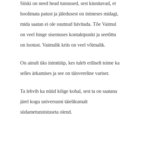
Siiski on need head tunnused, sest kinnitavad, et
hoolimata patust ja jäledusest on inimeses midagi,
mida saatan ei ole suutnud hävitada. Tõe Vaimul
on veel hinge sisemuses kontakt­punkt ja seetõttu
on lootust. Vaimulik kriis on veel võimalik.
On ainult üks inimtüüp, kes tuleb eriliselt toime ka
selles ärkamises ja see on täisvereline variser.
Ta lehvib ka nüüd kõige kohal, sest ta on saatana
järel kogu universumi täielikumalt
südametunnistuseta olend.