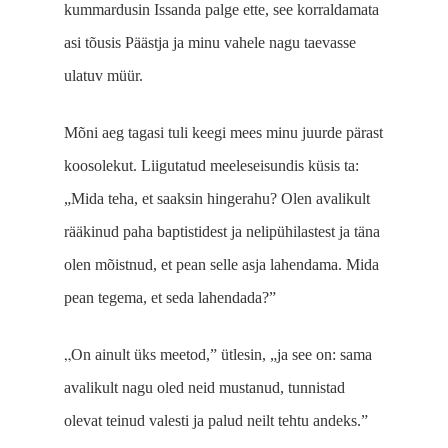
kummardusin Issanda palge ette, see korraldamata
asi tõusis Päästja ja minu vahele nagu taevasse
ulatuv müür.
Mõni aeg tagasi tuli keegi mees minu juurde pärast
koosolekut. Liigutatud meele­seisundis küsis ta:
„Mida teha, et saaksin hingerahu? Olen avalikult
rääkinud paha baptistidest ja nelipühilastest ja täna
olen mõistnud, et pean selle asja lahendama. Mida
pean tegema, et seda la­hendada?”
„
On ainult üks meetod,” ütlesin, „ja see on: sama
avalikult nagu oled neid mustanud, tunnistad
olevat teinud valesti ja palud neilt tehtu andeks.”