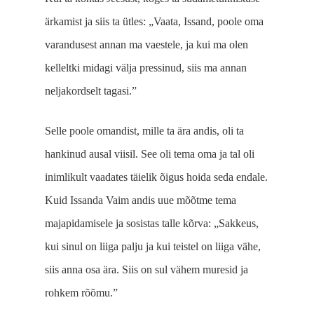
ärkamist ja siis ta ütles: „Vaata, Issand, poole oma
varandusest annan ma vaestele, ja kui ma olen
kelleltki midagi välja pressinud, siis ma annan
neljakordselt tagasi.”
Selle poole omandist, mille ta ära andis, oli ta
hankinud ausal viisil. See oli tema oma ja tal oli
inimlikult vaadates täielik õigus hoida seda endale.
Kuid Issanda Vaim andis uue mõõtme tema
majapidamisele ja sosistas talle kõrva: „Sakkeus,
kui sinul on liiga palju ja kui teistel on liiga vähe,
siis anna osa ära. Siis on sul vähem muresid ja
rohkem rõõmu.”