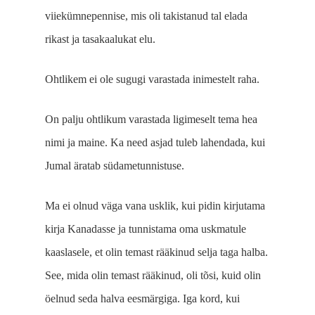
viiekümnepennise, mis oli takistanud tal elada
rikast ja tasakaalukat elu.
Ohtlikem ei ole sugugi varastada inimestelt raha.
On palju ohtlikum varas­tada ligimeselt tema hea
nimi ja maine. Ka need asjad tuleb lahendada, kui
Jumal äratab südametunnistuse.
Ma ei olnud väga vana usklik, kui pidin kirjutama
kirja Kanadasse ja tun­nistama oma uskmatule
kaaslasele, et olin temast rääkinud selja taga halba.
See, mida olin temast rääkinud, oli tõsi, kuid olin
öelnud seda halva eesmärgiga. Iga kord, kui