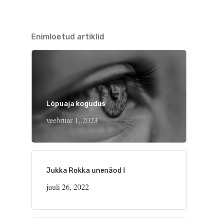
Enimloetud artiklid
Lõpuaja kogudus
veebruar 1, 2023
Jukka Rokka unenäod I
juuli 26, 2022