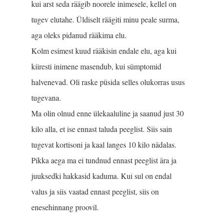
kui arst seda räägib noorele inimesele, kellel on
tugev elutahe. Üldiselt räägiti minu peale surma,
aga oleks pidanud rääkima elu.
Kolm esimest kuud rääkisin endale elu, aga kui
kiiresti inimene masendub, kui sümptomid
halvenevad. Oli raske püsida selles olukorras usus
tugevana.
Ma olin olnud enne ülekaaluline ja saanud just 30
kilo alla, et ise ennast taluda peeglist. Siis sain
tugevat kortisoni ja kaal langes 10 kilo nädalas.
Pikka aega ma ei tundnud ennast peeglist ära ja
juuksedki hakkasid kaduma. Kui sul on endal
valus ja siis vaatad ennast peeglist, siis on
enesehinnang proovil.