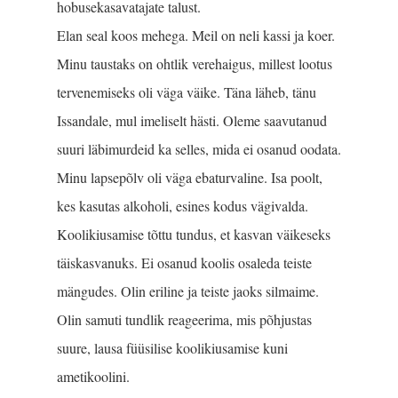
hobusekasavatajate talust.
Elan seal koos mehega. Meil on neli kassi ja koer.
Minu taustaks on ohtlik verehaigus, millest lootus
tervenemiseks oli väga väike. Täna läheb, tänu
Issandale, mul imeliselt hästi. Oleme saavutanud
suuri läbimurdeid ka selles, mida ei osanud oodata.
Minu lapsepõlv oli väga ebaturvaline. Isa poolt,
kes kasutas alkoholi, esines kodus vägivalda.
Koolikiusamise tõttu tundus, et kasvan väikeseks
täiskasvanuks. Ei osanud koolis osaleda teiste
mängudes. Olin eriline ja teiste jaoks silmaime.
Olin samuti tundlik reageerima, mis põhjustas
suure, lausa füüsilise koolikiusamise kuni
ametikoolini.