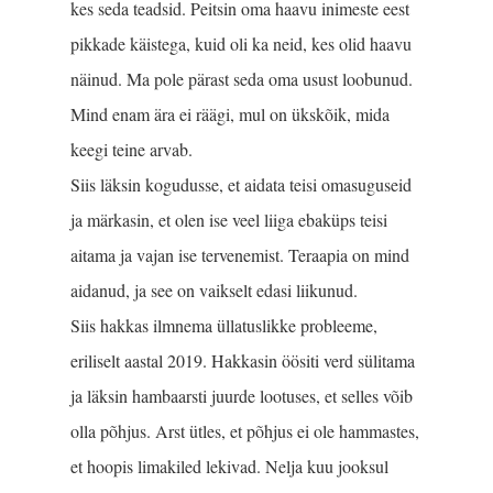
kes seda teadsid. Peitsin oma haavu inimeste eest
pikkade käistega, kuid oli ka neid, kes olid haavu
näinud. Ma pole pärast seda oma usust loobunud.
Mind enam ära ei räägi, mul on ükskõik, mida
keegi teine arvab.
Siis läksin kogudusse, et aidata teisi omasuguseid
ja märkasin, et olen ise veel liiga ebaküps teisi
aitama ja vajan ise tervenemist. Teraapia on mind
aidanud, ja see on vaikselt edasi liikunud.
Siis hakkas ilmnema üllatuslikke probleeme,
eriliselt aastal 2019. Hakkasin öösiti verd sülitama
ja läksin hambaarsti juurde lootuses, et selles võib
olla põhjus. Arst ütles, et põhjus ei ole hammastes,
et hoopis limakiled lekivad. Nelja kuu jooksul