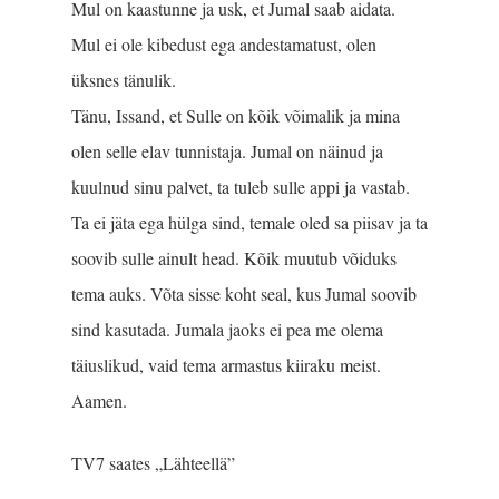
Mul on kaastunne ja usk, et Jumal saab aidata.
Mul ei ole kibedust ega andestamatust, olen
üksnes tänulik.
Tänu, Issand, et Sulle on kõik võimalik ja mina
olen selle elav tunnistaja. Jumal on näinud ja
kuulnud sinu palvet, ta tuleb sulle appi ja vastab.
Ta ei jäta ega hülga sind, temale oled sa piisav ja ta
soovib sulle ainult head. Kõik muutub võiduks
tema auks. Võta sisse koht seal, kus Jumal soovib
sind kasutada. Jumala jaoks ei pea me olema
täiuslikud, vaid tema armastus kiiraku meist.
Aamen.
TV7 saates „Lähteellä”