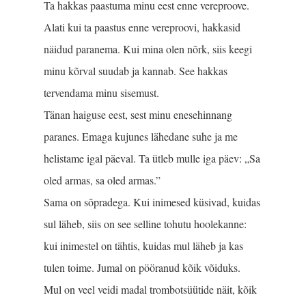
Ta hakkas paastuma minu eest enne vereproove.
Alati kui ta paastus enne vereproovi, hakkasid
näidud paranema. Kui mina olen nõrk, siis keegi
minu kõrval suudab ja kannab. See hakkas
tervendama minu sisemust.
Tänan haiguse eest, sest minu enesehinnang
paranes. Emaga kujunes lähedane suhe ja me
helistame igal päeval. Ta ütleb mulle iga päev: „Sa
oled armas, sa oled armas.”
Sama on sõpradega. Kui inimesed küsivad, kuidas
sul läheb, siis on see selline tohutu hoolekanne:
kui inimestel on tähtis, kuidas mul läheb ja kas
tulen toime. Jumal on pööranud kõik võiduks.
Mul on veel veidi madal trombotsüütide näit, kõik