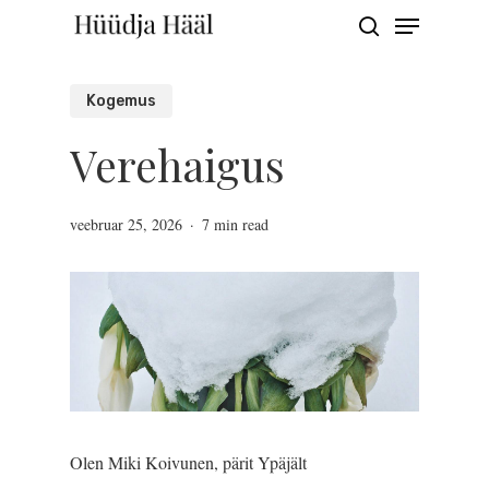
Menu
Skip
search
to
Close
main
Kogemus
Menu
content
Verehaigus
veebruar 25, 2026
7 min read
Olen Miki Koivunen, pärit Ypäjält