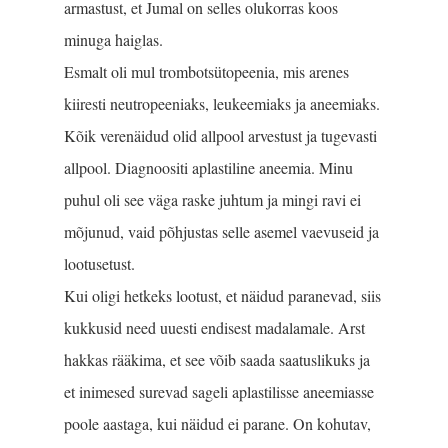
armastust, et Jumal on selles olukorras koos
minuga haiglas.
Esmalt oli mul trombotsütopeenia, mis arenes
kiiresti neutropeeniaks, leukeemiaks ja aneemiaks.
Kõik verenäidud olid allpool arvestust ja tugevasti
allpool. Diagnoositi aplastiline aneemia. Minu
puhul oli see väga raske juhtum ja mingi ravi ei
mõjunud, vaid põhjustas selle asemel vaevuseid ja
lootusetust.
Kui oligi hetkeks lootust, et näidud paranevad, siis
kukkusid need uuesti endisest madalamale. Arst
hakkas rääkima, et see võib saada saatuslikuks ja
et inimesed surevad sageli aplastilisse aneemiasse
poole aastaga, kui näidud ei parane. On kohutav,