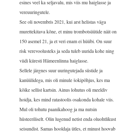
esines veel ka seljavalu, mis viis mu haiglasse ja
vereuuringutele.
See oli novembris 2021, kui arst helistas väga
murettekitava kõne, et minu trombotsüütide näit on
150 asemel 21, ja et veri enam ei hüübi. On suur
risk verevoolusteks ja seda tuleb uurida kohe ning
viidi kiiresti Hämeenlinna haiglasse.
Sellele järgnes suur uuringutejada süstide ja
kanüülidega, mis oli minule šokipõhjus, kes ma
kõike sellist kartsin. Ainus lohutus oli meeldiv
hoidja, kes mind ratastoolis osakonda kohale viis.
Mul oli tohutu paanikahoog ja ma nutsin
hüsteeriliselt. Olin lugenud netist enda oluohtlikust
seisundist. Samas hooldaja ütles, et minust hoovab