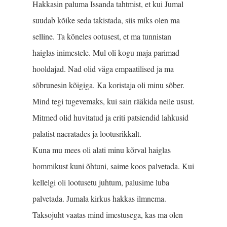
Hakkasin paluma Issanda tahtmist, et kui Jumal
suudab kõike seda takistada, siis miks olen ma
selline. Ta kõneles ootusest, et ma tunnistan
haiglas inimestele. Mul oli kogu maja parimad
hooldajad. Nad olid väga empaatilised ja ma
sõbrunesin kõigiga. Ka koristaja oli minu sõber.
Mind tegi tugevemaks, kui sain rääkida neile usust.
Mitmed olid huvitatud ja eriti patsiendid lahkusid
palatist naeratades ja lootusrikkalt.
Kuna mu mees oli alati minu kõrval haiglas
hommikust kuni õhtuni, saime koos palvetada. Kui
kellelgi oli lootusetu juhtum, palusime luba
palvetada. Jumala kirkus hakkas ilmnema.
Taksojuht vaatas mind imestusega, kas ma olen