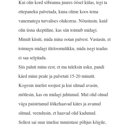
Kui olin kord sõbranna juures öösel külas, tegi ta
ettepaneku palvetada, kuna olime koos tema
vanematega turvalises olukorras. Nõus­tusin, kuid
olin üsna skeptiline, kas siin toimub midagi.
Minult küsiti, mida mina ootan palvest. Vastasin, et
toimugu midagi üleloomulikku, mida isegi teadus
ei saa selgitada.
Siis paluti minu eest, et ma tuleksin usku, pandi
käed minu peale ja palvetati 15-20 minutit.
Kogesin imelist soojust ja kui silmad avasin,
mõtlesin, kas on midagi juhtunud. Mul olid olnud
väga paistetanud lõikehaavad kätes ja avanud
silmad, veendusin, et haavad olid kadunud.
Sellest sai suur imelise tunnistuse põhjus kõigile,