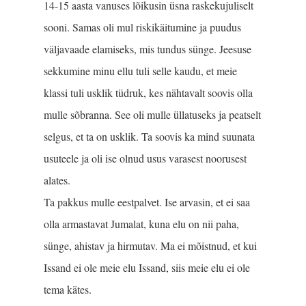
14-15 aasta vanuses lõikusin üsna raskekujuliselt
sooni. Samas oli mul riskikäitumine ja puudus
väljavaade elamiseks, mis tundus sünge. Jeesuse
sekkumine minu ellu tuli selle kaudu, et meie
klassi tuli usklik tüdruk, kes nähtavalt soovis olla
mulle sõbranna. See oli mulle üllatuseks ja peatselt
selgus, et ta on usklik. Ta soovis ka mind suunata
usuteele ja oli ise olnud usus varasest noorusest
alates.
Ta pakkus mulle eestpalvet. Ise arvasin, et ei saa
olla armastavat Jumalat, kuna elu on nii paha,
sünge, ahistav ja hirmutav. Ma ei mõistnud, et kui
Issand ei ole meie elu Issand, siis meie elu ei ole
tema kätes.