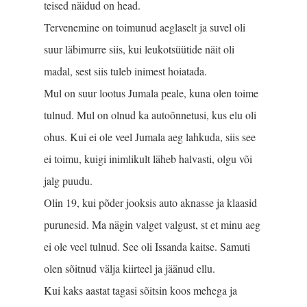
teised näidud on head.
Tervenemine on toimunud aeglaselt ja suvel oli
suur läbimurre siis, kui leukotsüütide näit oli
madal, sest siis tuleb inimest hoiatada.
Mul on suur lootus Jumala peale, kuna olen toime
tulnud. Mul on olnud ka autoõnnetusi, kus elu oli
ohus. Kui ei ole veel Jumala aeg lahkuda, siis see
ei toimu, kuigi inimlikult läheb halvasti, olgu või
jalg puudu.
Olin 19, kui põder jooksis auto aknasse ja klaasid
purunesid. Ma nägin valget valgust, st et minu aeg
ei ole veel tulnud. See oli Issanda kaitse. Samuti
olen sõitnud välja kiirteel ja jäänud ellu.
Kui kaks aastat tagasi sõitsin koos mehega ja