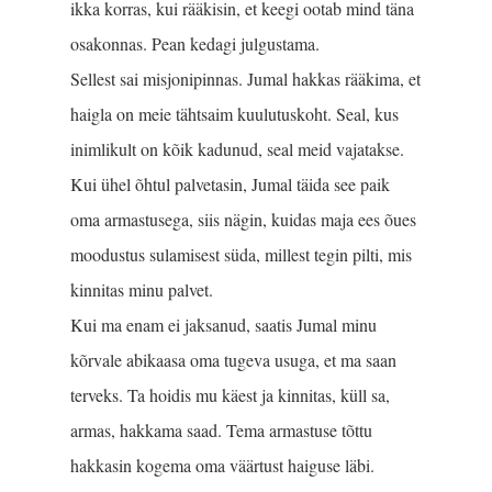
ikka korras, kui rääkisin, et keegi ootab mind täna
osakonnas. Pean kedagi julgustama.
Sellest sai misjonipinnas. Jumal hakkas rääkima, et
haigla on meie tähtsaim kuulutuskoht. Seal, kus
inimlikult on kõik kadunud, seal meid vajatakse.
Kui ühel õhtul palvetasin, Jumal täida see paik
oma armastusega, siis nägin, kuidas maja ees õues
moodustus sulamisest süda, millest tegin pilti, mis
kinnitas minu palvet.
Kui ma enam ei jaksanud, saatis Jumal minu
kõrvale abikaasa oma tugeva usuga, et ma saan
terveks. Ta hoidis mu käest ja kinnitas, küll sa,
armas, hakkama saad. Tema armastuse tõttu
hakkasin kogema oma väärtust haiguse läbi.