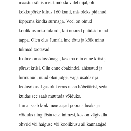
maastur sõitis meist mööda valel rajal, oli
kokkupõrke kiirus 160 kanti, mis oleks pidanud
lõppema kindla surmaga. Veel on olnud
koolikiusamisolukordi, kui noored püüdsid mind
tappa. Olen elus Jumala ime tõttu ja kõik minu
liikmed töötavad.
Kolme omadussõnaga, kes ma olin enne kriisi ja
pärast kriisi. Olin enne ebakindel, ahistatud ja
hirmunud, nüüd olen julge, väga usaldav ja
lootusrikas. Igas olukorras näen hõbeäärist, seda
kuidas see saab muutuda võiduks.
Jumal saab kõik meie asjad pöörata heaks ja
võiduks ning tõsta teisi inimesi, kes on vägivalla
ohvrid või haiguse või koolikiusu all kannatajad.