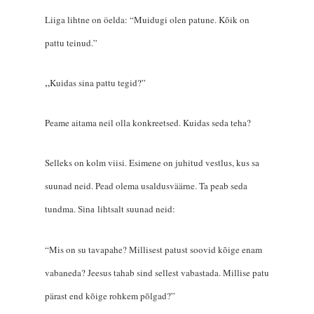
Liiga lihtne on öelda: “Muidugi olen patune. Kõik on
pattu teinud.”
„
Kuidas sina pattu tegid?”
Peame aitama neil olla konkreetsed. Kuidas seda teha?
Selleks on kolm viisi. Esimene on juhitud vestlus, kus sa
suunad neid. Pead olema usaldusväärne. Ta peab seda
tundma.
lihtsalt suunad neid:
Sina
“Mis on su tavapahe? Millisest patust soovid kõige enam
vabaneda? Jeesus tahab sind sellest vabastada. Millise patu
pärast end kõige rohkem põlgad?”