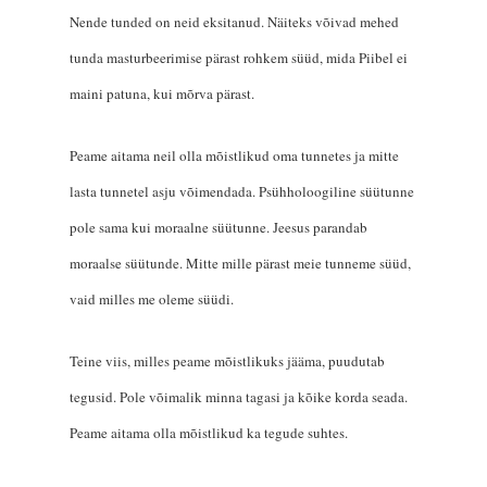
Nende tunded on neid eksitanud. Näiteks võivad mehed
tunda masturbeerimise pärast rohkem süüd, mida Piibel ei
maini patuna, kui mõrva pärast.
Peame aitama neil olla mõistlikud oma tunnetes ja mitte
lasta tunnetel asju võimendada. Psühholoogiline süütunne
pole sama kui moraalne süütunne. Jeesus parandab
moraalse süütunde. Mitte mille pärast meie tunneme süüd,
vaid milles me oleme süüdi.
Teine viis, milles peame mõistlikuks jääma, puudutab
tegusid. Pole võimalik minna tagasi ja kõike korda seada.
Peame aitama olla mõistlikud ka tegude suhtes.