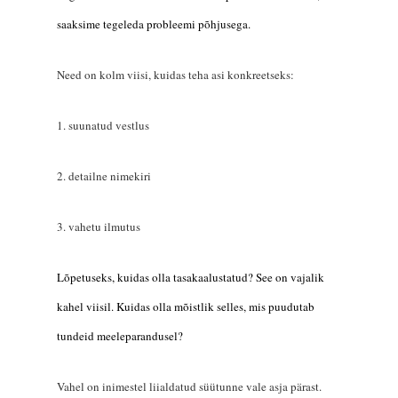
saaksime tegeleda probleemi põhjusega.
Need on kolm viisi, kuidas teha asi konkreetseks:
1. suunatud vestlus
2. detailne nimekiri
3. vahetu ilmutus
L
õpetuseks, kuidas olla
tasakaalu
statud
? See on vajalik
kahel viisil. Kuidas olla mõistlik
selles
, mis puudutab
tundeid meeleparandusel?
Vahel on inimestel liialdatud süütunne vale asja pärast.