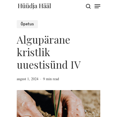
Menu
Skip
search
to
Close
main
Õpetus
Menu
content
Algupärane
kristlik
uuestisünd IV
august 1, 2024
9 min read