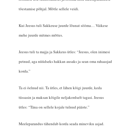
tõestamise põhjal. Mõtle sellele veidi.
Kui Jeesus tuli Sakkeuse juurde lõunat sööma… Väi­kese
mehe juurde mitmes mõttes.
Jeesus tuli ta majja ja Sakkeus ütles: “Jeesus, olen inimesi
petnud, aga nüüdseks hakkan ausaks ja sean oma rahaasjad
korda.”
Ta ei öelnud nii. Ta ütles, et lähen kõigi juurde, keda
tüssasin ja maksan kõigile neljakordselt tagasi. Jeesus
ütles: “Täna on sellele kojale tulnud pääste.”
Meeleparandus tähendab korda seada mineviku asjad.