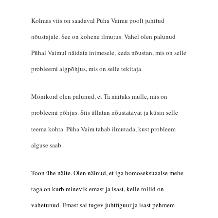
Kolmas viis on saadaval Püha Vaimu poolt juhitud
nõustajale. See on kohene ilmutus. Vahel olen palunud
Pühal Vaimul näidata inimesele, keda nõustan, mis on selle
probleemi algpõhjus, mis on selle tekitaja.
Mõnikord olen palunud, et Ta näitaks mulle, mis on
probleemi põhjus. Siis üllatan
ja küsin selle
nõustatavat
teema
kohta. Püha Vaim tahab ilmutada, kust probleem
alguse saab.
Toon ühe näite. Olen näinud, et iga homoseksuaalse mehe
taga on kurb minevik emast ja isast, kelle rollid on
vahetunud. Emast sai tugev juhtfiguur ja isast pehmem