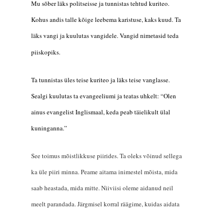
Mu sõber läks politseisse ja tunnistas tehtud kuriteo.
Kohus andis talle kõige leebema karistuse, kaks kuud.
Ta
l
äks vangi
ja
kuulutas vangidele. Vangid
sid teda
nimeta
piiskopiks.
Ta tunnistas üles teise kuriteo ja läks teise vanglasse.
Sealgi kuulutas
ta
evangeeliumi ja teatas uhkelt: “
Ol
en
ainus evangelist Inglismaal, keda peab täielikult ülal
kuninganna.”
See toimus mõistlikkuse piirides. Ta oleks võinud sellega
ka üle piiri minna. Peame aitama inimestel mõista, mida
saab heastada, mida mitte. Niiviisi oleme aidanud neil
meelt parandada. Järgmisel korral räägime, kuidas aidata