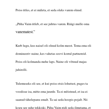
Poiss ütles, et ei mäleta, et se
da
oleks varem olnud.
„
Püha Vaim ütleb, et see juhtus varem. Räägi mulle oma
vanematest.”
Kurb lugu, kus naisel oli olnud kolm meest.
Tema ema oli
d
omineeriv naine, kes vahetas soovi korral partnereid.
Poiss oli kolmanda mehe laps. Naine oli v
õtnud majas
juhirolli.
Tulemuseks oli see,
et
kui poiss otsis lohutust, puges ta
voodisse isa, mitte ema juurde. Ta ei mõistnud, et isa ei
saanud
tähelepanu
emalt. Ta sai seda hoopis pojalt. Nii
kogu see
suhe
tekkiski. Püha Vaim pidi seda ilmutama, et