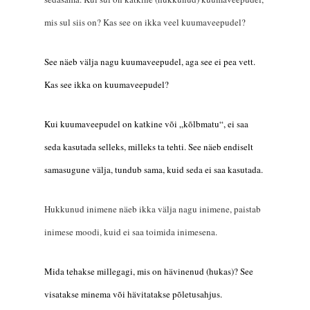
mis sul siis on? Kas see on ikka veel kuumaveepudel?
See näeb välja nagu kuumaveepudel,
aga s
ee ei pea vett.
Kas
see ikka on kuumaveepudel?
Kui kuumaveepudel on katkine või „
kõlbmatu
“, ei saa
seda kasutada selleks, milleks ta tehti. See näeb endiselt
samasugune välja, tundub sama, kuid seda ei saa kasutada.
Hukkunud inimene näeb ikka välja nagu inimene, paistab
inimese moodi, kuid ei saa toimida inimesena.
Mida tehakse millegagi, mis on hävinenud (huk
as
)? See
visatakse minema või
hävi
tatakse põletusahjus.