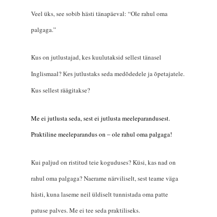
Veel üks, see sobib hästi tänapäeval: “Ole rahul oma
palgaga.”
Kus on jutlustajad, kes
ks
id
se
llest
täna
sel
kuuluta
Inglismaal?
utlustaks seda med
õdedele ja õpetajatele.
Kes j
Kus se
llest
takse?
räägi
Me ei jutlusta seda, sest ei jutlusta meeleparandusest.
Praktiline meeleparandus
on
ole rahul oma palgaga!
‒
Kui paljud on ristitud teie koguduses? Küsi, kas nad on
rahul oma palgaga? Naerame närviliselt, sest teame väga
hästi, kuna laseme neil üldiselt tunnistada oma patte
patuse palves. Me ei tee seda praktiliseks.