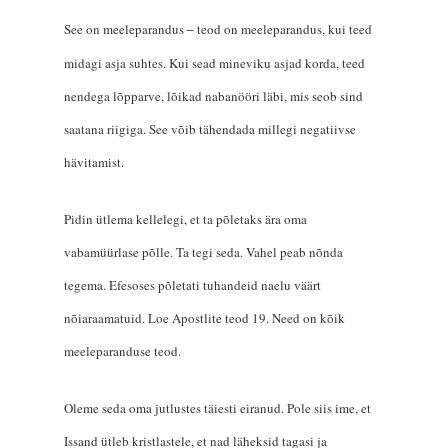
See on meeleparandus
teod on meeleparandus, kui teed
‒
midagi asja suhtes. Kui sead mineviku asjad korda, teed
nendega lõpparve, lõikad nabanööri läbi, mis seob sind
saatana riigiga. See võib tähendada millegi negatiivse
hävitamist.
Pidin ütlema kellelegi, et ta põletaks ära oma
vabamüürlase põlle. Ta tegi seda. Vahel peab nõnda
tegema. Efesoses põletati tuhandeid naelu väärt
nõiaraamatuid. Loe Apostlite teod 19. Need on kõik
meeleparanduse teod.
Oleme seda oma jutlustes täiesti eiranud. Pole siis ime, et
Issand ütleb kristlastele, et nad läheksid tagasi ja