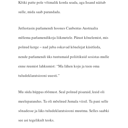
Kõiki patte pole võimalik korda seada, aga Issand näitab
sulle, mida saab parandada.
Jutlustasin parlamendi hoones Canberras Austraalia
mõlema parlamendikoja liikmetele. Pärast kõnelemist, mis
polnud kerge
nad juba oskavad kõnelejat käsitleda,
‒
nende parlamendi üks tuntumaid poliitikuid sosistas mulle
enne ruumist lahkumist: “Ma lähen koju ja teen oma
tuludeklaratsiooni uuesti.”
Mu süda hüppas rõõmust. Seal polnud pisaraid, kuid oli
meeleparandus. Ta oli mõelnud Jumala viisil. Ta pani selle
sõnadesse ja läks tuludeklaratsiooni muutma. Selles saabki
see asi tegelikult teoks.