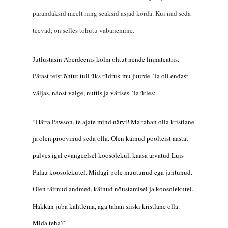
parandaksid meelt ning seaksid asjad korda. Kui nad seda
teevad, on selles tohutu vabanemine.
Jutlustasin Aberdeenis kolm õhtut nende linnateat
ris.
Pärast teist õhtut tuli üks tüdruk mu juurde. Ta oli endast
väljas, näost valge, nuttis ja värises. Ta ütles:
“Härra P
a
wson, te ajate mind närvi! Ma tahan olla kristlane
ja olen proovinud
seda
olla. Olen käinud
poolteist
aastat
palve
s
igal evangeelsel koosolekul, kaasa arvatud Luis
Palau koosolekutel. Midagi pole muutunud ega juhtunud.
Olen täitnud andmed, käinud nõustamisel ja
.
koosolekutel
Hakkan juba kahtlema, aga tahan siiski kristlane olla.
M
ida teha?”