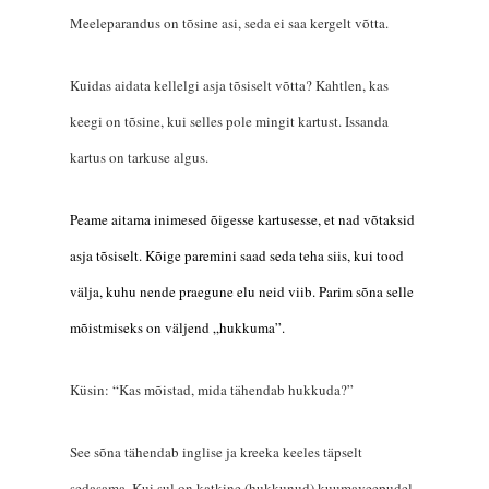
Meeleparandus on tõsine asi, seda ei saa kergelt võtta.
Kuidas aidata kellelgi asja tõsiselt võtta? Kahtlen, kas
keegi on tõsine, kui selles pole mingit kartust. Issanda
kartus on tarkuse algus.
Peame aitama inimesed õigesse kartusesse, et nad võtaksid
asj
a
tõsiselt. Kõige paremini saad seda teha
siis
, kui tood
välja, kuhu nende praegune elu neid viib. Parim sõna selle
mõistmiseks on
väljend
„hukkuma”.
Küsin: “Kas mõistad, mida tähendab hukkuda?”
See sõna tähendab inglise ja kreeka keeles täpselt
sedasama. Kui sul on katkine (hukkunud) kuumaveepudel,