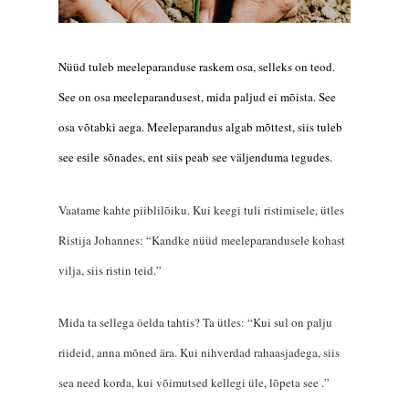
N
üüd tuleb meeleparanduse raskem osa, selleks on teod.
See on osa meeleparandusest, mida paljud ei mõista. See
osa võtabki aega. Meeleparandus algab mõttest, siis tuleb
see
s
õnades,
ent
siis peab see väljenduma tegudes.
esile
Vaatame kahte piiblilõiku. Kui keegi tuli ristimisele, ütles
Ristija Johannes: “Kandke nüüd meeleparandusele kohast
vilja, siis ristin teid.”
Mida ta sellega öelda tahtis? Ta ütles: “Kui sul on palju
riideid, anna mõned ära. Kui nihverdad rahaasjadega, siis
sea need korda, kui võimutsed kellegi üle, lõpeta see .”