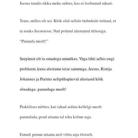
Jeesus tundis rikka mehe suhtes, kes ei loobunud rahast.
Teate, milles oli asi. Kõik olid sellele tüdrukule öelnud, et
ta usuks Jeesusesse. Nad polnud alustanud ütlusega:
“Paranda meelt!”
See
pärast
oli ta omadega ummikus. Väga tihti selles ongi
probleem,
kuna
alustame teise sammuga. Jeesus, Ristija
Johannes ja Peetrus nelipühapäeval alustasid kõik
s
õnadega: parandage meelt!
Praktilises mõttes, kui tahad aidata kellelgi meelt
parandada, pead aitama tal teha kolme asja.
Esmalt peame aitama neil võtta asja tõsiselt.