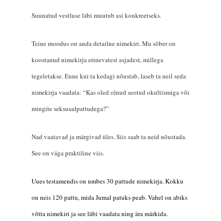
Suunatud vestluse läbi muutub asi konkreetseks.
Teine moodus on anda detailne nimekiri. Mu sõber on
koostanud nimekirja erinevatest asjadest, millega
tegeletakse. Enne kui ta kedagi nõustab, laseb ta neil seda
nimekirja vaadata: “Kas oled olnud seotud okultismiga või
mingite seksuaalpattudega?”
Nad vaatavad ja märgivad üles. Siis saab ta neid nõustada.
See on väga praktiline viis.
Uues
t
estamendis on umbes 30
pattude
nimekirja. Kokku
on neis 120 pattu, mida Jumal patuks peab. Vahel on abiks
võtta nimekiri ja see läbi vaadata ning
ära
märkida.