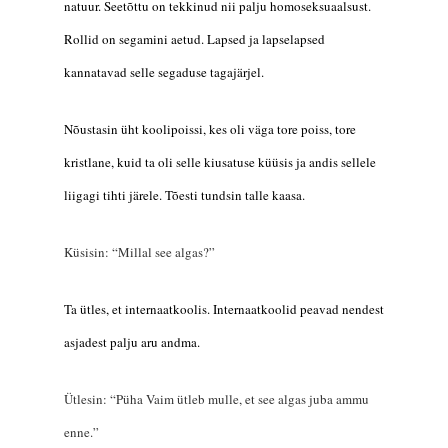
natuur. Seetõttu on tekkinud nii palju homoseksuaalsust.
Rollid on segamini aetud. Lapsed ja lapselapsed
kannatavad selle segaduse
tagajärje
l.
Nõustasin üht koolipoissi,
kes oli
väga tore poiss, tore
kristlane, kuid ta oli selle kiusatuse küüsis ja andis sellele
liigagi tihti järele. Tõesti tundsin talle
kaasa.
Küsisin: “Millal see algas?”
Ta ütles, et internaatkoolis. Internaatkoolid peavad nendest
asjadest palju aru andma.
Ütlesin: “Püha Vaim ütleb mulle, et see algas juba ammu
enne.”