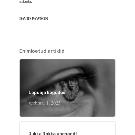
uskuda.
DAVID PAWSON
Enimloetud artiklid
Lõpuaja kogudus
veebruar 1, 2023
Jukka Rokka unenäod I