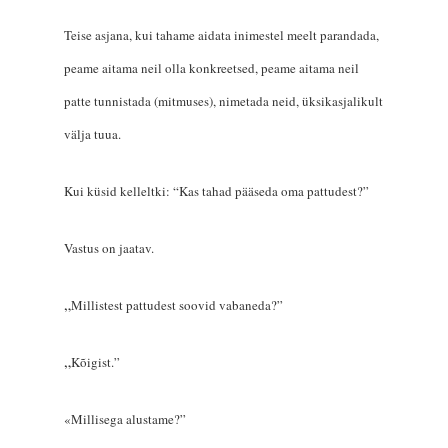
Teise asjana, kui tahame aidata inimestel meelt parandada,
peame aitama neil olla konkreetsed, peame aitama neil
patte tunnistada (mitmuses), nimetada neid, üksikasjalikult
välja tuua.
Kui küsid kelleltki: “Kas tahad pääseda oma pattudest?”
Vastus on jaatav.
„
Millistest pattudest soovid vabaneda?”
„
Kõigist.”
«Millisega alustame?”