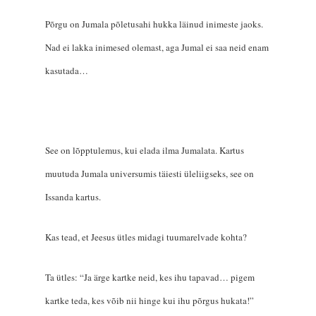
Põrgu on Jumala põletusahi hukka läinud inimeste jaoks.
Nad ei lakka inimesed olemast, aga Jumal ei saa neid enam
kasutada…
See on lõpptulemus, kui elada ilma Jumalata. Kartus
muutuda Jumala universumis täiesti üleliigseks, see on
Issanda kartus.
Kas tead, et Jeesus ütles midagi tuumarelvade kohta?
Ta ütles: “Ja ärge kartke neid, kes ihu tapavad… pigem
kartke teda, kes võib nii hinge kui ihu põrgus hukata!”