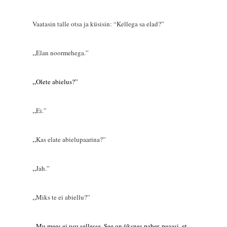
Vaatasin talle otsa ja küsisin: “Kellega sa elad?”
„
Elan noormehega.”
„
Ol
ete abielus?”
„
Ei.”
„
Kas elate abielupaarina?”
„
Jah.”
„
Miks te ei abiellu?”
„
M
u m
ees ei usu sellesse. See on
üksnes
paber, peaasi, et