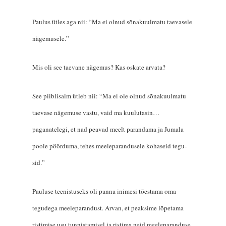
Paulus ütles aga nii: “Ma ei olnud sõnakuulmatu taevasele
nägemusele.”
Mis oli see taevane nägemus? Kas oskate arvata?
See piiblisalm ütleb nii: “Ma ei ole olnud sõnakuulmatu
taevase nägemuse vastu, vaid ma kuulutasin…
paganatelegi, et nad peavad meelt parandama ja Jumala
poole pöörduma, tehes meeleparandusele kohaseid tegu­
sid.”
Pauluse teenistuseks oli panna inimesi tõestama oma
tegudega meeleparandust. Arvan, et peaksime lõpetama
ristimise usu tunnistamisel ja ristima neid meeleparanduse