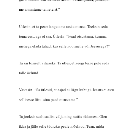
me
armastame
teist.”
teine
Ütlesin, et ta peab langetama raske otsuse. Teeksin seda
tema eest, aga ei saa. Ütlesin: “Pead otsustama, kumma
mehega elada tahad: kas selle noormehe või Jeesusega?”
Ta sai tõsiselt vihaseks. Ta ütles, et keegi teine pole seda
talle öelnud.
Vastasin: “Sa ütlesid, et asjad ei liigu kuhugi. Jeesus ei astu
sellisesse liitu, sina pead otsustama.”
Ta jooksis sealt saalist välja ning nuttis südamest. Olen
ikka ja jälle selle tüdruku peale mõelnud. Tean, mida