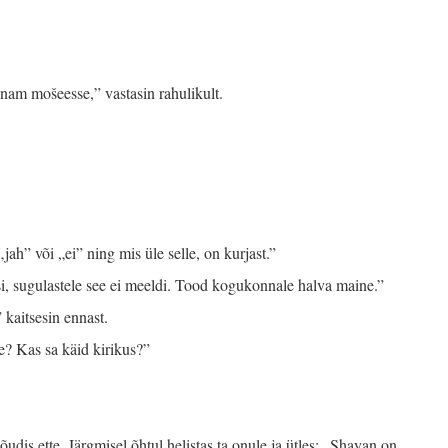
enam mošeesse,” vastasin rahulikult.
ah” või „ei” ning mis üle selle, on kurjast.”
si, sugulastele see ei meeldi. Tood kogukonnale halva maine.”
 kaitsesin ennast.
e? Kas sa käid kirikus?”
õudis ette. Järgmisel õhtul helistas ta onule ja ütles: „Shayan on