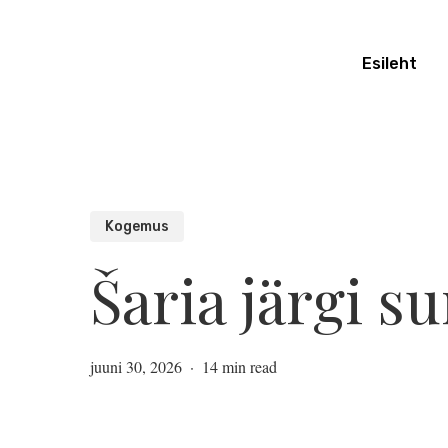
Skip
to
Esileht
main
content
Kogemus
Šaria järgi 
juuni 30, 2026
14 min read