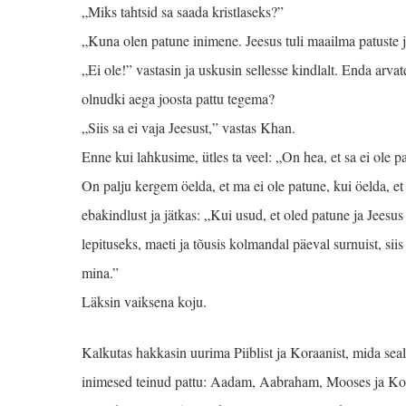
„Miks tahtsid sa saada kristlaseks?”
„Kuna olen patune inimene. Jeesus tuli maailma patuste 
„Ei ole!” vastasin ja uskusin sellesse kindlalt. Enda arva
olnudki aega joosta pattu tegema?
„Siis sa ei vaja Jeesust,” vastas Khan.
Enne kui lahkusime, ütles ta veel: „On hea, et sa ei ole p
On palju kergem öelda, et ma ei ole patune, kui öelda, 
ebakindlust ja jätkas: „Kui usud, et oled patune ja Jeesus 
lepituseks, maeti ja tõusis kolmandal päeval surnuist, sii
mina.”
Läksin vaiksena koju.
Kalkutas hakkasin uurima Piiblist ja Koraanist, mida sea
inimesed teinud pattu: Aadam, Aabraham, Mooses ja Kor