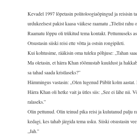
Kevadel 1997 lõpetasin politoloogiaõpingud ja reisisin ta
urdukeelsest pakist kaasa väikese raamatu „Tõelist rahu o
Raamatu lõppu oli trükitud tema kontakt. Pettumuseks as
Otsustasin siiski reisi ette võtta ja ostsin rongipileti.
Kui kohtusime, rääkisin oma tuleku põhjuse: „Tahan saad
Ma oletasin, et härra Khan rõõmustab kuuldust ja hakka
sa tahad saada kristlaseks?”
Hämmingus vastasin: „Olen lugenud Piiblit kolm aastat. M
Härra Khan oli hetke vait ja ütles siis: „See ei lähe nii.
ralaseks.”
Olin pettunud. Olin teinud pika reisi ja kulutanud palju 
kedagi, kes tahab järgida tema usku. Siiski otsustasin ve
„Jah.”