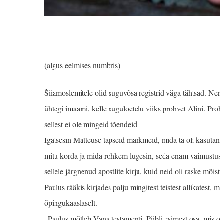
(algus eelmises numbris)
Šiiamoslemitele olid suguvõsa registrid väga tähtsad. Ne
ühtegi imaami, kelle suguloetelu viiks prohvet Alini. Pr
sellest ei ole mingeid tõendeid.
Igatsesin Matteuse täpseid märkmeid, mida ta oli kasutanu
mitu korda ja mida rohkem lugesin, seda enam vai­mustus
sellele järgnenud apostlite kirju, kuid neid oli raske mõist
Paulus rääkis kirjades palju mingitest teistest allikatest, 
õpingukaaslaselt.
„Paulus mõtleb Vana testamenti, Piibli esimest osa, mis on