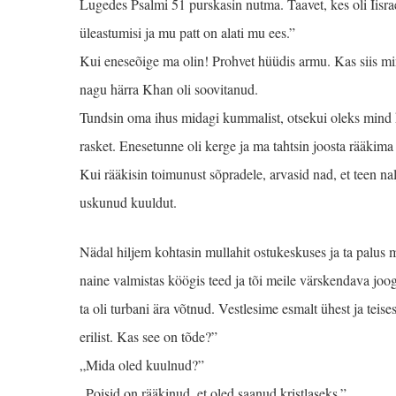
Lugedes Psalmi 51 purskasin nutma. Taavet, kes oli Iisra
üleastumisi ja mu patt on alati mu ees.”
Kui eneseõige ma olin! Prohvet hüüdis armu. Kas siis mi
nagu härra Khan oli soovitanud.
Tundsin oma ihus midagi kummalist, otsekui oleks mind 
rasket. Enesetunne oli kerge ja ma tahtsin joosta rääkima
Kui rääkisin toimunust sõpradele, arvasid nad, et teen na
uskunud kuuldut.
Nädal hiljem kohtasin mullahit ostukeskuses ja ta palus
naine valmistas köögis teed ja tõi meile värskendava joo
ta oli turbani ära võtnud. Vestlesime esmalt ühest ja teis
erilist. Kas see on tõde?”
„Mida oled kuulnud?”
„Poisid on rääkinud, et oled saanud kristlaseks.”