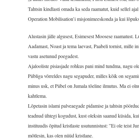
Tahtsin kindlasti omada ka seda raamatut, kuid sellel aja
Operation Mobilisation’i misjonimeeskonda ja kui lõpuks n
Alustasin jälle algusest, Esimesest Moosese raama­tust. 
Aada­mast, Noast ja tema laevast, Paabeli tornist, mille i
vastu asetunud poegadest.
Ajalooliste pisiasjade rohkus pani mind tundma, nagu o
Piibliga võrreldes nagu segapuder, milles kõik on segamin
minus usk, et Piibel on Jumala tõeline ilmutus. Ma ei ol
kahtlema.
Lõpetasin islami palve­aegade pidamise ja tahtsin pöördu
teadnud ühtegi kogudust, kust oleksin saanud küsida, kui
instituudis õpitud kristlaste usutunnistust: ”Ei ole teist 
mõtlesin, kas olen nüüd kristlane.