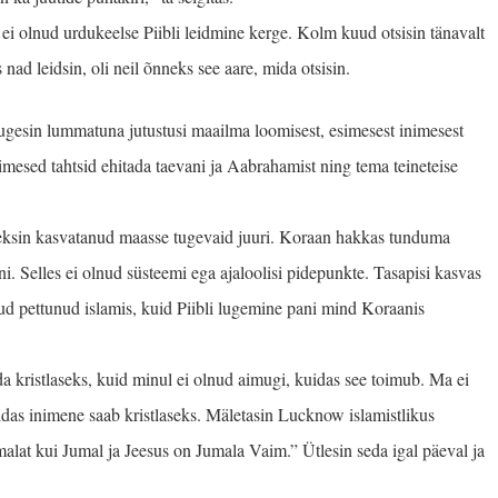
l ei olnud urdukeelse Piibli leidmine kerge. Kolm kuud otsisin tänavalt
ad leidsin, oli neil õnneks see aare, mida otsisin.
Lugesin lummatuna jutustusi maailma loomisest, esimesest inimesest
nimesed tahtsid ehitada taevani ja Aabrahamist ning tema teineteise
leksin kasvatanud maasse tugevaid juuri. Koraan hakkas tunduma
i. Selles ei olnud süsteemi ega ajaloolisi pidepunkte. Tasapisi kasvas
nud pettunud islamis, kuid Piibli lugemine pani mind Koraanis
da kristlaseks, kuid minul ei olnud aimugi, kuidas see toimub. Ma ei
das inimene saab kristlaseks. Mäletasin Lucknow isla­mistlikus
Jumalat kui Jumal ja Jeesus on Jumala Vaim.” Ütlesin seda igal päeval ja