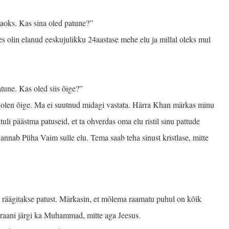
jaoks. Kas sina oled patune?”
tes olin elanud eeskujulikku 24aastase mehe elu ja millal oleks mul
atune. Kas oled siis õige?”
et olen õige. Ma ei suutnud midagi vastata. Härra Khan märkas minu
tuli päästma patuseid, et ta ohverdas oma elu ristil sinu pattude
s annab Püha Vaim sulle elu. Tema saab teha sinust kristlase, mitte
l räägitakse patust. Märkasin, et mõlema raamatu puhul on kõik
aani järgi ka Muhammad, mitte aga Jeesus.