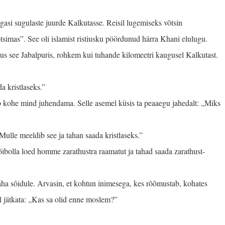
gasi sugulaste juurde Kalkutasse. Reisil lugemiseks võtsin
tsimas”. See oli islamist ristiusku pöördunud härra Khani elulugu.
us see Jabalpuris, rohkem kui tuhande kilomeetri kaugusel Kalkutast.
a kristlaseks.”
b kohe mind juhendama. Selle asemel küsis ta peaaegu jahedalt: „Miks
ulle meeldib see ja tahan saada kristlaseks.”
 Võibolla loed homme zarathustra raamatut ja tahad saada zarathust­
raha sõidule. Arvasin, et kohtun inimesega, kes rõõmustab, kohates
el jätkata: „Kas sa olid enne moslem?”