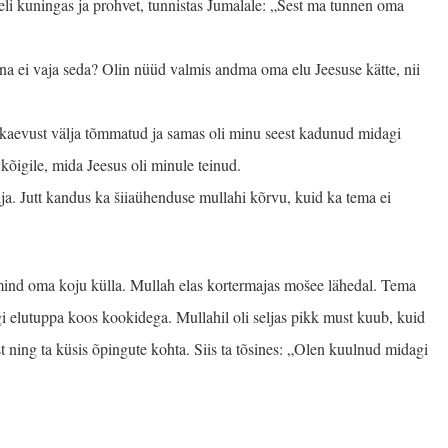
eli kuningas ja prohvet, tunnistas Jumalale: „Sest ma tunnen oma
na ei vaja seda? Olin nüüd valmis andma oma elu Jeesuse kätte, nii
kaevust välja tõmmatud ja samas oli minu seest kadunud midagi
 kõigile, mida Jeesus oli minule teinud.
lja. Jutt kandus ka šiiaühenduse mullahi kõrvu, kuid ka tema ei
 mind oma koju külla. Mullah elas kortermajas mošee lähedal. Tema
gi elutuppa koos kookidega. Mullahil oli seljas pikk must kuub, kuid
est ning ta küsis õpingute kohta. Siis ta tõsines: „Olen kuulnud midagi