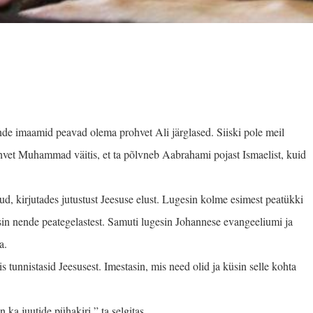
nde imaamid peavad olema prohvet Ali järglased. Siiski pole meil
ohvet Muhammad väitis, et ta põlvneb Aabrahami pojast Ismaelist, kuid
d, kirjutades ju­tustust Jeesuse elust. Lugesin kolme esimest peatükki
in nende peatege­lastest. Samuti lugesin Johannese evangeeliumi ja
a.
mis tunnistasid Jeesusest. Imestasin, mis need olid ja küsin selle kohta
 ka juutide pühakiri,” ta selgitas.