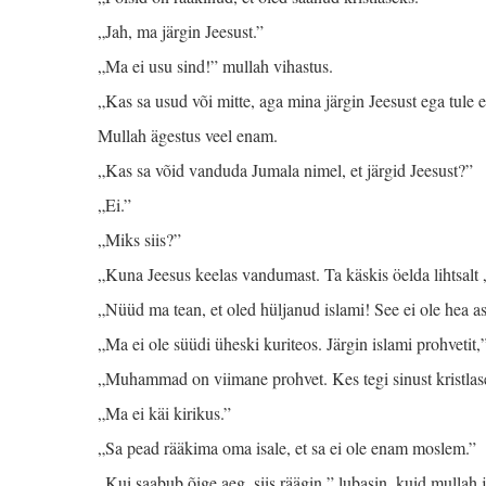
„Jah, ma järgin Jeesust.”
„Ma ei usu sind!” mullah vihastus.
„Kas sa usud või mitte, aga mina järgin Jeesust ega tule 
Mullah ägestus veel enam.
„Kas sa võid vanduda Jumala nimel, et järgid Jeesust?”
„Ei.”
„Miks siis?”
„Kuna Jeesus keelas vandumast. Ta käskis öelda lihtsalt „j
„Nüüd ma tean, et oled hüljanud islami! See ei ole hea a
„Ma ei ole süüdi üheski kuriteos. Järgin islami prohvetit,”
„Muhammad on viimane prohvet. Kes tegi sinust kristlas
„Ma ei käi kirikus.”
„Sa pead rääkima oma isale, et sa ei ole enam moslem.”
„Kui saabub õige aeg, siis räägin,” lubasin, kuid mullah j