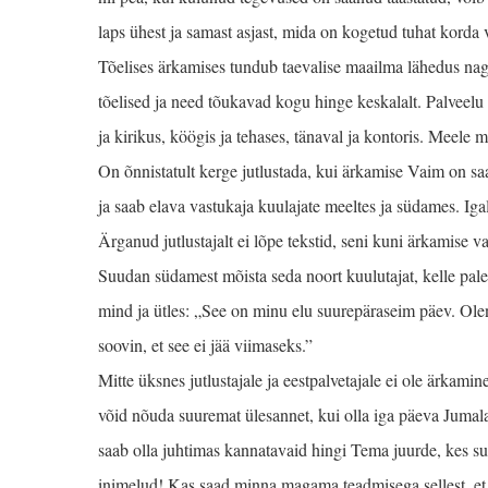
laps ühest ja samast asjast, mida on kogetud tuhat korda
Tõelises ärkamises tundub taevalise maailma lähedus na
tõelised ja need tõukavad kogu hinge keskalalt. Palveelu
ja kirikus, köögis ja tehases, tänaval ja kontoris. Meele m
On õnnistatult kerge jutlustada, kui ärkamise Vaim on sa
ja saab elava vastukaja kuulajate meeltes ja südames. Ig
Ärganud jutlus­tajalt ei lõpe tekstid, seni kuni ärkamise
Suudan südamest mõista seda noort kuulutajat, kelle pale 
mind ja ütles: „See on minu elu suurepäraseim päev. Ole
soovin, et see ei jää viimaseks.”
Mitte üksnes jutlustajale ja eestpalvetajale ei ole ärkam
võid nõuda suuremat ülesannet, kui olla iga päeva Jumal
saab olla juhtimas kannatavaid hingi Tema juurde, kes 
inimelud! Kas saad minna magama teadmisega sellest, et 