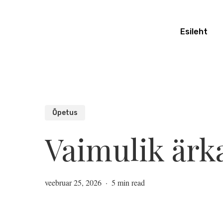
Skip
to
Esileht
main
content
Õpetus
Vaimulik ärk
veebruar 25, 2026
5 min read