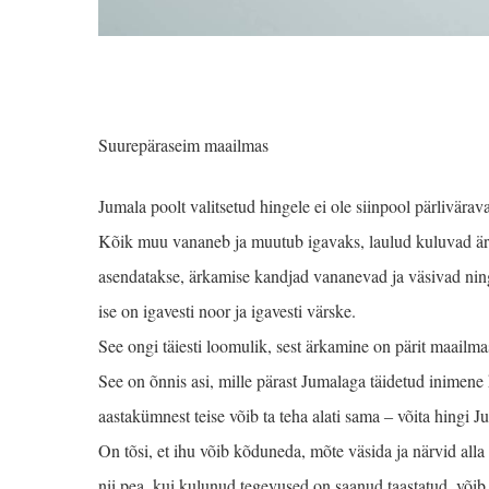
Suurepäraseim maailmas
Jumala poolt valitsetud hingele ei ole siinpool pärlivära
Kõik muu vananeb ja muutub igavaks, laulud kuluvad ä
asendatakse, ärkamise kand­jad vananevad ja väsivad ning
ise on igavesti noor ja igavesti värske.
See ongi täiesti loomulik, sest ärkamine on pärit maailma
See on õnnis asi, mille pärast Jumalaga täidetud inimene k
aastakümnest teise võib ta teha alati sama ‒ võita hingi 
On tõsi, et ihu võib kõduneda, mõte väsida ja närvid all
nii pea, kui kulunud tegevused on saanud taastatud, võib