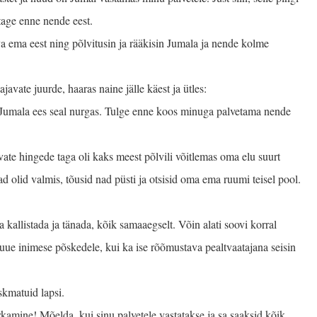
tage enne nende eest.
a ema eest ning põlvitusin ja rääkisin Jumala ja nende kolme
javate juurde, haaras naine jälle käest ja ütles:
d Jumala ees seal nurgas. Tulge enne koos minuga palvetama nende
vate hingede taga oli kaks meest põlvili võitlemas oma elu suurt
nad olid valmis, tõusid nad püsti ja otsisid oma ema ruumi teisel pool.
kallistada ja tänada, kõik samaaegselt. Võin alati soovi korral
uue inimese põskedele, kui ka ise rõõmustava pealtvaatajana seisin
skmatuid lapsi.
kamine! Mõelda, kui sinu palvetele vastatakse ja sa saaksid kõik