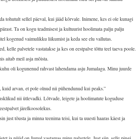
a tohutult sellel päeval, kui jääd kõrvale. Inimene, kes ei ole kunagi
rast. Ta on kogu teadmisest ja kultuurist hoolimata palju palju
itel kogenud vaimulikku liikumist ja keda see elu vallutas.
 kelle palvetele vastatakse ja kes on eestpalve tõttu teel taeva poole.
is aitab meil asja mõista.
i, kuhu oli kogunenud rahvast lahendama asju Jumalaga. Minu juurde
k, kuid arvan, et pole olnud nii pühendunud kui peaks.”
usklikud nii ütlevadki. Lõtvade, leigete ja hooli­matute koguduse
eestpalvet järelkoosolekus.
n just tõusta ja minna teenima teisi, kui ta uuesti haaras käest ja
ästet ja nüüd on Jumal vastamas minu palvetele. Just siin, selle pingi