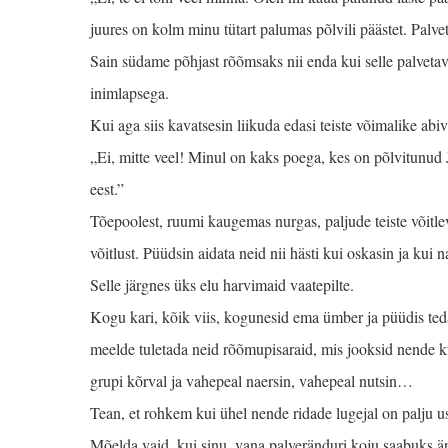
juures on kolm minu tütart palumas põlvili päästet. Palve
Sain südame põhjast rõõmsaks nii enda kui selle palvetav
inimlapsega.
Kui aga siis kavatsesin liikuda edasi teiste võimalike abiva
„Ei, mitte veel! Minul on kaks poega, kes on põlvitunu
eest.”
Tõepoolest, ruumi kauge­mas nurgas, paljude teiste võitle
võitlust. Püüdsin aidata neid nii hästi kui oskasin ja kui 
Selle järgnes üks elu harvimaid vaatepilte.
Kogu kari, kõik viis, kogunesid ema ümber ja püüdis teda 
meelde tuletada neid rõõmupisaraid, mis jooksid nende k
grupi kõrval ja vahepeal naersin, vahepeal nutsin…
Tean, et rohkem kui ühel nende ridade lugejal on palju u
Mõelda vaid, kui sinu, vana palveränduri koju saabuks är