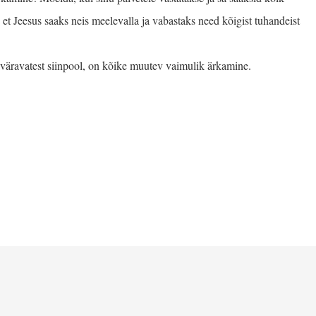
et Jeesus saaks neis meelevalla ja vabastaks need kõigist tuhandeist
liväravatest siinpool, on kõike muutev vaimulik ärkamine.