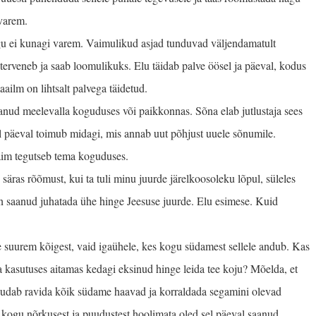
 varem.
gu ei kunagi varem. Vaimulikud asjad tunduvad väljendamatult
 terveneb ja saab loomulikuks. Elu täidab palve öösel ja päeval, kodus
aailm on lihtsalt palvega täidetud.
anud meelevalla kogu­duses või paikkonnas. Sõna elab jutlustaja sees
al päeval toimub midagi, mis annab uut põhjust uuele sõnumile.
 vaim tegutseb tema koguduses.
säras rõõmust, kui ta tuli minu juurde järelkoosoleku lõpul, süleles
n saanud juhatada ühe hinge Jeesuse juurde. Elu esimese. Kuid
ine suurem kõigest, vaid igaühele, kes kogu südamest sellele andub. Kas
a kasutuses aitamas kedagi eksinud hinge leida tee koju? Mõelda, et
suudab ravida kõik südame haavad ja korraldada segamini olevad
kogu nõrkusest ja puudustest hoolimata oled sel päeval saanud