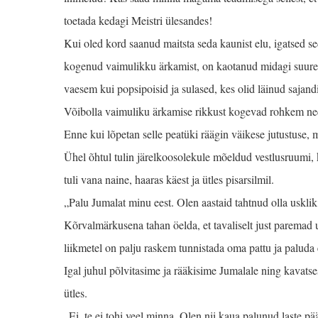
toetada kedagi Meistri ülesandes!
Kui oled kord saanud maitsta seda kaunist elu, igatsed sed
kogenud vaimulikku ärka­mist, on kaotanud midagi suurepä
vaesem kui popsipoisid ja sulased, kes olid läinud sajand
Võibolla vaimuliku ärka­mise rikkust kogevad rohkem need,
Enne kui lõpetan selle peatüki räägin väikese jutustuse, m
Ühel õhtul tulin järelkoosolekule mõeldud vestlus­ruum
tuli vana naine, haaras käest ja ütles pisarsilmil.
„Palu Jumalat minu eest. Olen aastaid tahtnud olla uskli
Kõrvalmärkusena tahan öelda, et tavaliselt just pa­remad 
liikmetel on palju raskem tunnistada oma pattu ja paluda 
Igal juhul põlvitasime ja rääkisime Jumalale ning kavatsesi
ütles.
„Ei, te ei tohi veel minna. Olen nii kaua palunud laste pä